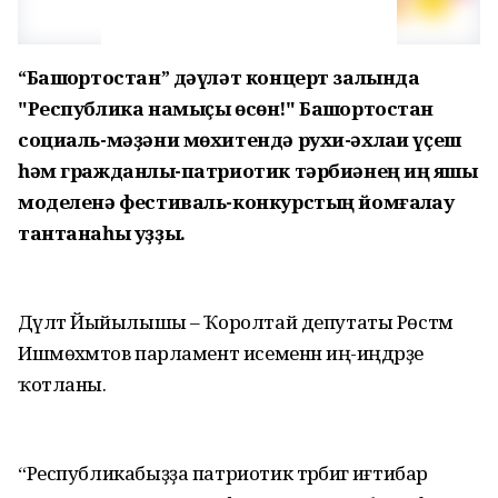
“Башҡортостан” дәүләт концерт залында
"Республика намыҫы өсөн!" Башҡортостан
социаль-мәҙәни мөхитендә рухи-әхлаҡи үҫеш
һәм гражданлыҡ-патриотик тәрбиәнең иң яҡшы
моделенә фестиваль-конкурстың йомғаҡлау
тантанаһы уҙҙы.
Дәүләт Йыйылышы – Ҡоролтай депутаты Рөстәм
Ишмөхәмәтов парламент исеменән иң-иңдәрҙе
ҡотланы.
“Республикабыҙҙа патриотик тәрбиәгә иғтибар