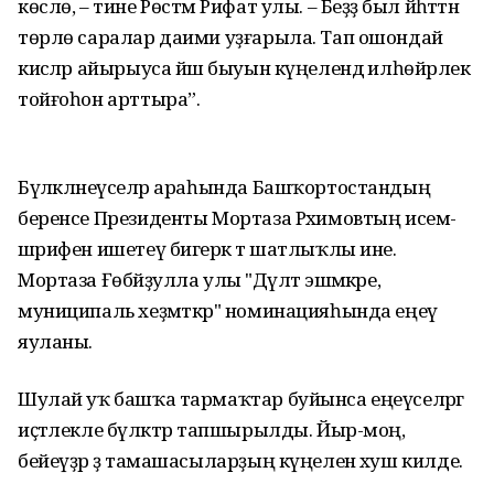
көслө, – тине Рөстәм Рифат улы. – Беҙҙә был йәһәттән
төрлө саралар даими уҙғарыла. Тап ошондай
кисәләр айырыуса йәш быуын күңелендә илһөйәрлек
тойғоһон арттыра”.
Бүләкләнеүселәр араһында Башҡортостандың
беренсе Президенты Мортаза Рәхимовтың исем-
шәрифен ишетеү бигерәк тә шатлыҡлы ине.
Мортаза Ғөбәйҙулла улы "Дәүләт эшмәкәре,
муниципаль хеҙмәткәр" номинацияһында еңеү
яуланы.
Шулай уҡ башҡа тармаҡтар буйынса еңеүселәргә
иҫтәлекле бүләктәр тапшырылды. Йыр-моң,
бейеүҙәр ҙә тамашасыларҙың күңеленә хуш килде.