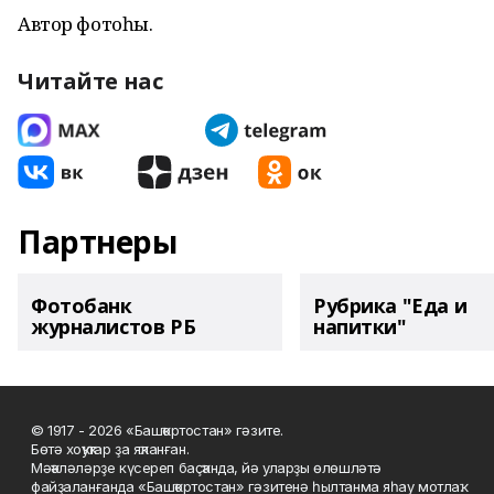
Автор фотоһы.
Читайте нас
Партнеры
Фотобанк
Рубрика "Еда и
журналистов РБ
напитки"
© 1917 - 2026 «Башҡортостан» гәзите.
Бөтә хоҡуҡтар ҙа яҡланған.
Мәҡәләләрҙе күсереп баҫҡанда, йә уларҙы өлөшләтә
файҙаланғанда «Башҡортостан» гәзитенә һылтанма яһау мотлаҡ.