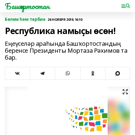
Башҡортостан
Белем һәм тәрбиә
26 НОЯБРЯ 2019, 16:10
Республика намыҫы өсөн!
Еңеүселәр араһында Башҡортостандың
беренсе Президенты Мортаза Рәхимов та
бар.