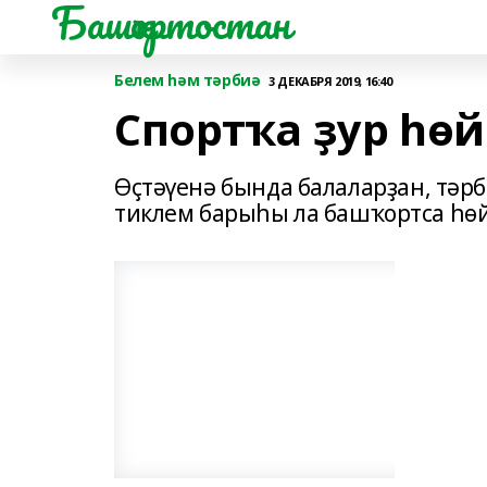
Башҡортостан
Белем һәм тәрбиә
3 ДЕКАБРЯ 2019, 16:40
Спортҡа ҙур һө
Өҫтәүенә бында балаларҙан, тәр
тиклем барыһы ла башҡортса һө