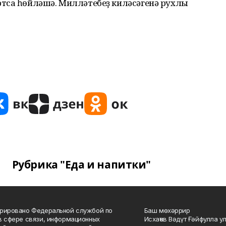
тса һөйләшә. Милләтебеҙ киләсәгенә рухлы
Рубрика "Еда и напитки"
рировано Федеральной службой по
Баш мөхәррир
в сфере связи, информационных
Исхаҡов Вәдүт Ғәйфулла у