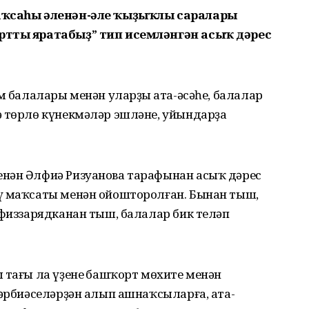
баҡсаһы әленән-әле ҡыҙыҡлы саралары
ортты яратабыҙ” тип исемләнгән асыҡ дәрес
м балалары менән уларҙың ата-әсәһе, балалар
ә төрлө күнекмәләр эшләне, уйындарҙа
енән Әлфиә Ризуанова тарафынан асыҡ дәрес
ү маҡсаты менән ойошторолған. Бынан тыш,
 физзарядканан тыш, балалар бик теләп
 тағы ла үҙенең башҡорт мөхите менән
тәрбиәселәрҙән алып ашнаҡсыларға, ата-