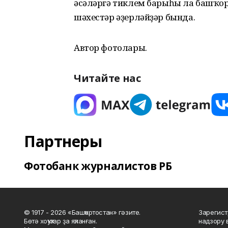
әсәләргә тиклем барыһы ла башҡор
шәхестәр әҙерләйҙәр бында.
Автор фотолары.
Читайте нас
Партнеры
Фотобанк журналистов РБ
© 1917 - 2026 «Башҡортостан» гәзите.
Зарегист
Бөтә хоҡуҡтар ҙа яҡланған.
надзору 