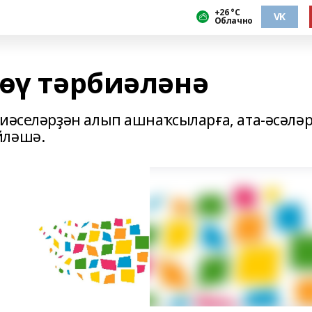
+26 °С
VK
Облачно
йөү тәрбиәләнә
биәселәрҙән алып ашнаҡсыларға, ата-әсәлә
йләшә.