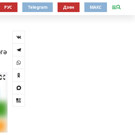
РУС
Telegram
Дзен
МАКС
ргә