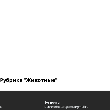
Рубрика "Животные"
Эл. почта
лы
bashkortostan.gazeta@mail.ru