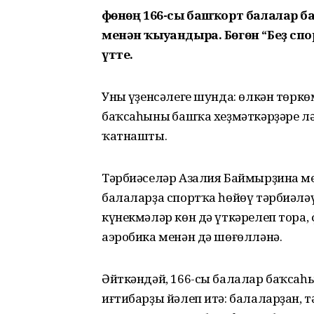
Өфөнөң 166-сы башҡорт балалар 
менән ҡыуандыра. Бөгөн “Беҙ сп
үтте.
Уның үҙенсәлеге шунда: өлкән төркө
баҡсаһының башҡа хеҙмәткәрҙәре л
ҡатнашты.
Тәрбиәселәр Азалия Баймырҙина м
балаларҙа спортҡа һөйөү тәрбиәлә
күнекмәләр көн дә үткәрелеп тора,
аэробика менән дә шөғөлләнә.
Әйткәндәй, 166-сы балалар баҡсаһы
иғтибарҙы йәлеп итә: балаларҙан, 