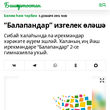
Башҡортостан
Белем һәм тәрбиә
5 ДЕКАБРЯ 2019, 10:00
“Балапандар” изгелек өләшә
Сибай ҡалаһында ла ирекмәндәр
хәрәкәте әүҙем эшләй. Ҡаланың иң йәш
ирекмәндәре “Балапандар” 2-се
гимназияла уҡый.