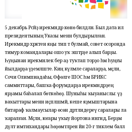
5 декабрь Рәсәйҙә ирекмәндәр көнө билдәләнә. Был дата ил
президентының Указы менән булдырылған.
Ирекмәндәр хәрәкәтен яңы тип тә булмай, совет осоронда
тимур командалары ошо уҡ эштәрҙе алып барҙы.
Һуңынан ирекмәнлек бер аҙ туҡтап торҙо һәм һуңғы
йылдарҙа әүҙемләште. Киң күләмле сараларҙа, мәҫәлән,
Сочи Олимпиадаһы, Өфөләге ШОС һәм БРИКС
саммиттары, башҡа форумдарҙа ирекмәндәрҙең
ярҙамы баһалап бөткөһөҙ. Шуныһы ҡыуаныслы: үҙ
ваҡыттары менән иҫәпләшмәй, кеше яҙмыштарына
битараф ҡалмаусылар өсөн дәртләндереү саралары ла
ҡаралған. Мәҫәлән, юғары уҡыу йортона ингәндә, Берҙәм
дәүләт имтихандары һөҙөмтәләренә йәнә 20-гә тиклем балл