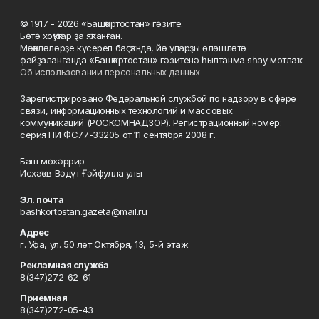
© 1917 - 2026 «Башҡортостан» гәзите.
Бөтә хоҡуҡтар ҙа яҡланған.
Мәҡәләләрҙе күсереп баҫҡанда, йә уларҙы өлөшләтә
файҙаланғанда «Башҡортостан» гәзитенә һылтанма яһау мотлаҡ.
Об использовании персональных данных
Зарегистрировано Федеральной службой по надзору в сфере
связи, информационных технологий и массовых
коммуникаций (РОСКОМНАДЗОР). Регистрационный номер:
серия ПИ ФС77-33205 от 11 сентября 2008 г.
Баш мөхәррир
Исхаҡов Вәдүт Ғәйфулла улы
Эл. почта
bashkortostan.gazeta@mail.ru
Адрес
г. Уфа, ул. 50 лет Октября, 13, 5-й этаж
Рекламная служба
8(347)272-62-61
Приемная
8(347)272-05-43