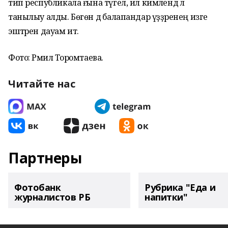
тип республикала ғына түгел, ил кимәлендә лә
танылыу алды. Бөгөн дә балапандар үҙҙәренең изге
эштәрен дауам итә.
Фото: Рәмилә Торомтаева.
Читайте нас
Партнеры
Фотобанк
Рубрика "Еда и
журналистов РБ
напитки"