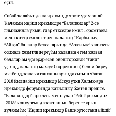
өҫтәлә.
Сибай ҡалаһында ла ирекмәндәр хәрәкәте әүҙем эшләй.
Ҡаланың иң йәш ирекмәндәре “Балапандар” 2-се
гимназияла уҡый. Улар етәкселәре Рәмилә Торомтаева
менән әкиәттәр сәхнәләштереп ҡаланың “Ҡарһылыу,
“Айгөл” балалар баҡсаларында, “Азатлыҡ” халыҡты
социаль хеҙмәтләндереү һәм ҡаланың етем ҡалған
балалар һәм үҫмерҙәр өсөн ойошторолған “Ғаилә”
үҙәгендә, ҡаланың махсус (коррекцион) белем биреү
мәктәбендә, ҡала китапханаларында сығыш яһаған.
2018 йылда йәш ирекмәндәр Мәскәүҙә үткән Халыҡ-ара
ирекмәндәр форумында ҡатнашыу бәхетенә иреште.
“Балапандар” проекты менән улар “Рәсәй Ирекмәндәре
-2018” конкурсында ҡатнашып беренсе урын
яуланы һәм "Иң шәп ирекмәндәр Башҡортостанда йәшәй"