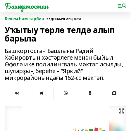
Башҡортостан
Белем һәм тәрбиә
27 ДЕКАБРЯ 2019, 09:58
Уҡытыу төрлө телдә алып
барыла
Башҡортостан Башлығы Радий
Хәбировтың хәстәрлеге менән быйыл
Өфөлә ике полилингваль мәктәп асылды,
шуларҙың береһе – “Яркий”
микрорайонындағы 162-се мәктәп.