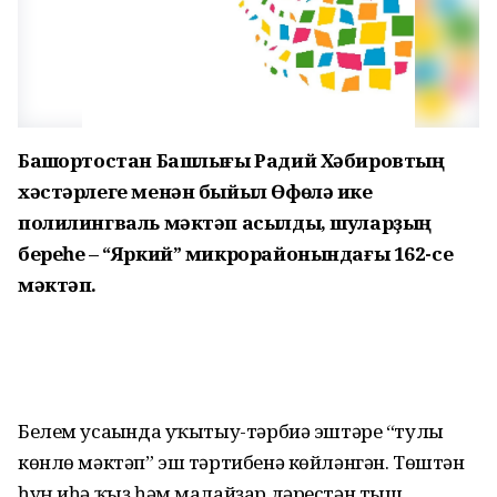
Башҡортостан Башлығы Радий Хәбировтың
хәстәрлеге менән быйыл Өфөлә ике
полилингваль мәктәп асылды, шуларҙың
береһе – “Яркий” микрорайонындағы 162-се
мәктәп.
Белем усағында уҡытыу-тәрбиә эштәре “тулы
көнлө мәктәп” эш тәртибенә көйләнгән. Төштән
һуң иһә ҡыҙ һәм малайҙар дәрестән тыш