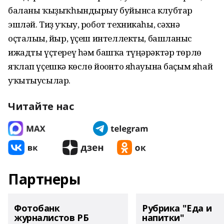
баланы ҡыҙыҡһындырыу буйынса клубтар
эшләй. Тиҙ уҡыу, робот техникаһы, сәхнә
оҫталығы, йыр, үҫеш интеллекты, баш­ланғыс
ижадты үҫтереү һәм башҡа түңәрәктәр төрлө
яҡлап үҫешкә көслө йоғонто яһауына баҫым яһай
уҡы­тыусылар.
Читайте нас
Партнеры
Фотобанк
Рубрика "Еда и
журналистов РБ
напитки"