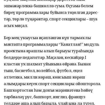
эшмәкәрлеккә башкөллө сума. Өҫтәмә белем
биреү программалары буйынса төҙөлгән дәрес­
тәр, төрлө түңәрәктәр, спорт секциялары – шуға
асыҡ миҫал.
Бер мең уҡыусыға иҫәпләнгән күп тармаҡлы
мәктәптә программаларҙы “Ҡанатлан!” модуль
проектына ярашлы алып барыуы тураһында
белдерҙе педагогтар. Мәҫәлән, кескәйҙәр I
кластан уҡ шахмат уйынына өйрәнә. Бынан
тыш, баскетбол, волейбол, футбол, еңел
атлетика, милли көрәш, көнсығыш көрәш
алымдары кеүек спорт секциялары ойошторола.
Башҡортостан һәм донъя мәҙә­ниәтенә һөйөү
тәрбиәләү рус, башҡорт, инглиз, француз
телдәре аша алып барыла, улай ғына ла түгел,