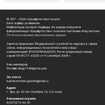
© 1917 - 2026 «Башҡортостан» гәзите.
Бөтә хоҡуҡтар ҙа яҡланған.
Мәҡәләләрҙе күсереп баҫҡанда, йә уларҙы өлөшләтә
файҙаланғанда «Башҡортостан» гәзитенә һылтанма яһау мотлаҡ.
Об использовании персональных данных
Зарегистрировано Федеральной службой по надзору в сфере
связи, информационных технологий и массовых
коммуникаций (РОСКОМНАДЗОР). Регистрационный номер:
серия ПИ ФС77-33205 от 11 сентября 2008 г.
Баш мөхәррир
Исхаҡов Вәдүт Ғәйфулла улы
Эл. почта
bashkortostan.gazeta@mail.ru
Адрес
г. Уфа, ул. 50 лет Октября, 13, 5-й этаж
Рекламная служба
8(347)272-62-61