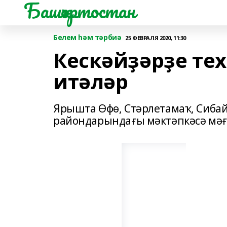
Башҡортостан
Белем һәм тәрбиә
25 ФЕВРАЛЯ 2020, 11:30
Кескәйҙәрҙе те
итәләр
Ярышта Өфө, Стәрлетамаҡ, Сиба
райондарындағы мәктәпкәсә мә