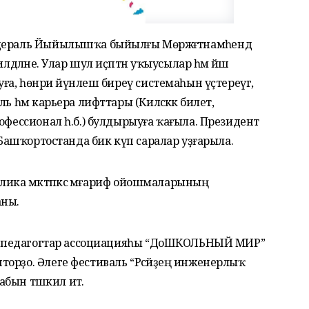
дераль Йыйылышҡа быйылғы Мөрәжәғәтнамәһендә
лдәләне. Улар шул иҫәптән уҡыусылар һәм йәш
а, һөнәри йүнәлеш биреү системаһын үҫтереүгә,
 һәм карьера лифттары (Киләсәккә билет,
офессионал һ.б.) булдырыуға ҡағыла. Президент
а Башҡортостанда бик күп саралар уҙғарыла.
блика мәктәпкәсә мәғариф ойошмаларының
аны.
һәм педагогтар ассоциацияһы “ДоШКОЛЬНЫЙ МИР”
орҙо. Әлеге фестиваль “Рәсәйҙең инженерлыҡ
абын тәшкил итә.