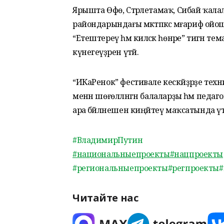
Ярышта Өфө, Стәрлетамаҡ, Сибай ҡала
райондарындағы мәктәпкәсә мәғариф о
“Етештереү һәм киләсәк һөнәре” тигән 
күнегеүҙәрен үтәй.
“ИКаРенок” фестивале кескәйҙәрҙе тех
менән шөғөлләнгән балаларҙы һәм педа
ара бәйләнешен киңәйтеү маҡсатында үтк
#ВладимирПутин
#национальныепроекты
#нацпроекты
#региональныепроекты
#регпроекты
#
Читайте нас