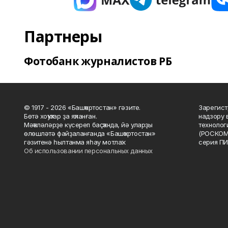
Партнеры
Фотобанк журналистов РБ
© 1917 - 2026 «Башҡортостан» гәзите.
Зарегист
Бөтә хоҡуҡтар ҙа яҡланған.
надзору 
Мәҡәләләрҙе күсереп баҫҡанда, йә уларҙы
технолог
өлөшләтә файҙаланғанда «Башҡортостан»
(РОСКОМ
гәзитенә һылтанма яһау мотлаҡ.
серия ПИ
Об использовании персональных данных