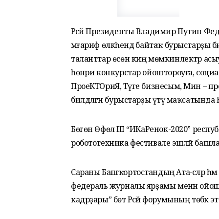
Рәсәй Президенты Владимир Путин Фе
мәғариф өлкәһендә байтаҡ бурыстарҙы би
таланттар өсөн киң мөмкинлектәр асыуғ
һөнәри конкурстар ойоштороуға, социаль
ПроеКТОриЯ, Тәүге бизнесым, Мин – пр
билдәләгән бурыстарҙы үтәү маҡсатынд
Бөгөн Өфөлә III “ИКаРенок-2020” респу
робототехника фестивале эшләй башл
Сараны Башҡортостандың Ата-әсәләр 
федераль журналы ярҙамы менән ойошт
кадрҙары” бөтә Рәсәй форумының төбәк эт