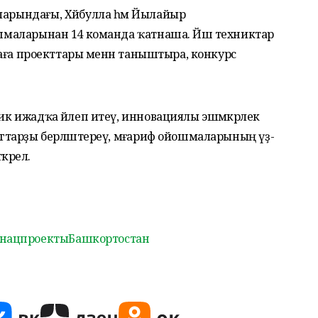
ларындағы, Хәйбулла һәм Йылайыр
йошмаларынан 14 команда ҡатнаша. Йәш техниктар
темаға проекттары менән таныштыра, конкурс
ник ижадҡа йәлеп итеү, инновациялы эшмәкәрлек
гогтарҙы берләштереү, мәғариф ойошмаларының үҙ-
әрелә.
нацпроектыБашкортостан