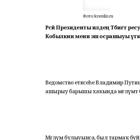
Фото: kremlin.ru
Рәсәй Президенты илдең Тәбиғәт р
Кобылкин менән эш осрашыуы үткә
Ведомство етәксеһе Владимир Пути
ашырыу барышы хаҡында мәғлүмәт 
Мәғлүм булыуынса, был тармаҡ буй