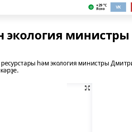
+29 °С
VK
Ясно
 экология министры
т ресурстары һәм экология министры Дмитр
кәрҙе.