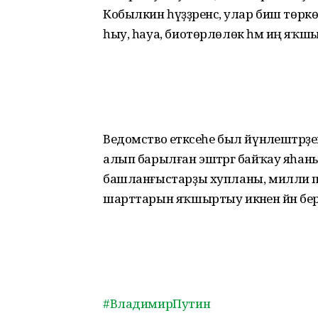
Кобылкин һүҙҙәренсә, улар биш төрк
һыу, һауа, биотөрлөлөк һәм иң яҡш
Ведомство етәксеһе был йүнәлештәрҙ
алып барылған эштәргә байҡау яһан
башланғыстарҙы хупланы, милли п
шарттарын яҡшыртыу икәнен йәнә бер ҡ
#ВладимирПутин