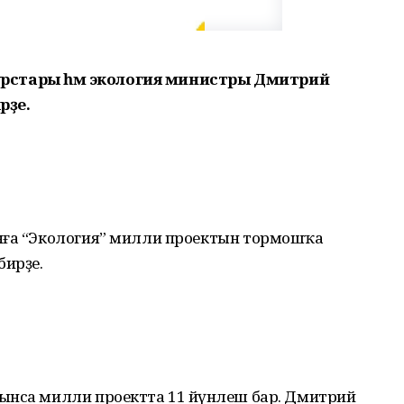
есурстары һәм экология министры Дмитрий
рҙе.
нға “Экология” милли проектын тормошҡа
бирҙе.
ынса милли проектта 11 йүнәлеш бар. Дмитрий