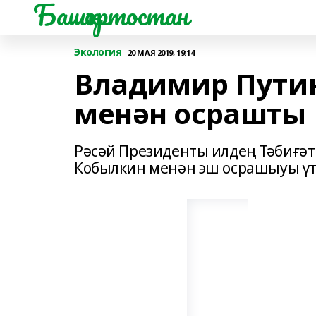
Башҡортостан
Экология
20 МАЯ 2019, 19:14
Владимир Путин
менән осрашты
Рәсәй Президенты илдең Тәбиғә
Кобылкин менән эш осрашыуы үт