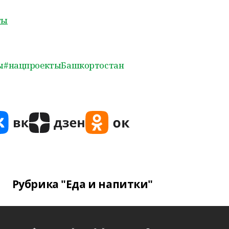
ты
ы
#нацпроектыБашкортостан
Рубрика "Еда и напитки"