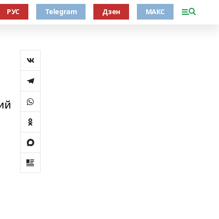
РУС
Telegram
Дзен
МАКС
ий