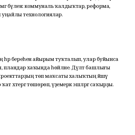
өмгә бүленә: коммуналь ҡалдыҡтар, реформа,
ы уңайлы технологиялар.
ең һәр береһенә айырым туҡталып, улар буйынса
ы, пландар хаҡында һөйләне. Дәүләт башлығы
роекттарҙың төп маҡсаты халыҡтың йәшәү
ат хәтергә төшөрөп, әүҙемерәк эшләргә саҡырҙы.