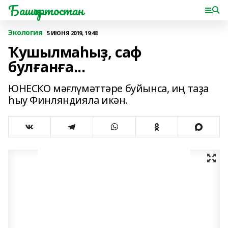
Башҡортостан
Экология
5 ИЮНЯ 2019, 19:48
Ҡушылмаһыҙ, саф
булғанға...
ЮНЕСКО мәғлүмәттәре буйынса, иң таҙа
һыу Финляндияла икән.