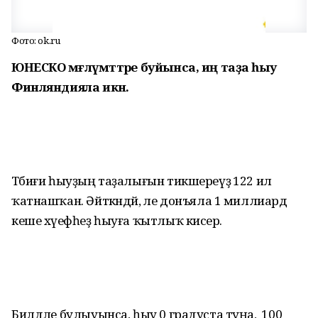
Фото: ok.ru
ЮНЕСКО мәғлүмәттәре буйынса, иң таҙа һыу
Финляндияла икән.
Тәбиғи һыуҙың таҙалығын тикшереүҙә 122 ил
ҡатнашҡан. Әйткәндәй, әле донъяла 1 миллиард
кеше хәүефһеҙ һыуға ҡытлыҡ кисерә.
Билдәле булыуынса, һыу 0 градуста туңа, ә 100