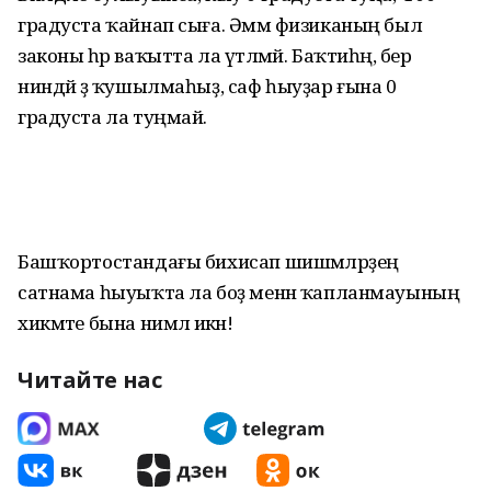
градуста ҡайнап сыға. Әммә физиканың был
законы һәр ваҡытта ла үтәлмәй. Баҡтиһәң, бер
ниндәй ҙә ҡушылмаһыҙ, саф һыуҙар ғына 0
градуста ла туңмай.
Башҡортостандағы бихисап шишмәләрҙең
сатнама һыуыҡта ла боҙ менән ҡапланмауының
хикмәте бына нимәлә икән!
Читайте нас