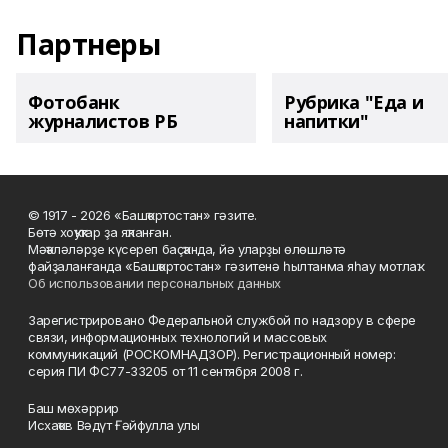
Партнеры
Фотобанк
Рубрика "Еда и
журналистов РБ
напитки"
© 1917 - 2026 «Башҡортостан» гәзите.
Бөтә хоҡуҡтар ҙа яҡланған.
Мәҡәләләрҙе күсереп баҫҡанда, йә уларҙы өлөшләтә
файҙаланғанда «Башҡортостан» гәзитенә һылтанма яһау мотлаҡ.
Об использовании персональных данных
Зарегистрировано Федеральной службой по надзору в сфере
связи, информационных технологий и массовых
коммуникаций (РОСКОМНАДЗОР). Регистрационный номер:
серия ПИ ФС77-33205 от 11 сентября 2008 г.
Баш мөхәррир
Исхаҡов Вәдүт Ғәйфулла улы