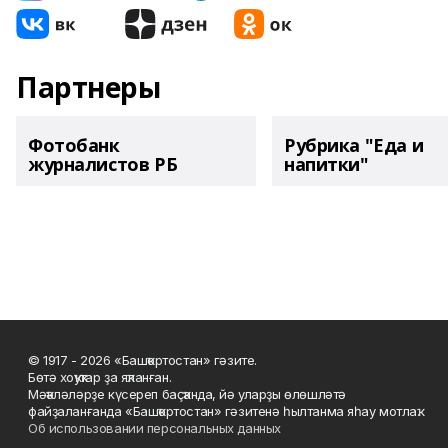
Партнеры
Фотобанк
Рубрика "Еда и
журналистов РБ
напитки"
© 1917 - 2026 «Башҡортостан» гәзите.
Бөтә хоҡуҡтар ҙа яҡланған.
Мәҡәләләрҙе күсереп баҫҡанда, йә уларҙы өлөшләтә
файҙаланғанда «Башҡортостан» гәзитенә һылтанма яһау мотлаҡ.
Об использовании персональных данных