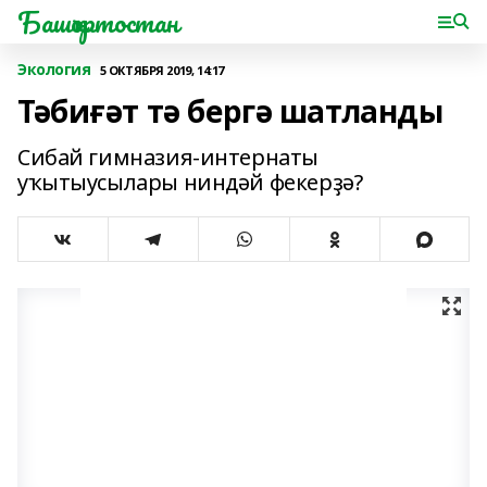
Башҡортостан
Экология
5 ОКТЯБРЯ 2019, 14:17
Тәбиғәт тә бергә шатланды
Сибай гимназия-интернаты
уҡытыусылары ниндәй фекерҙә?