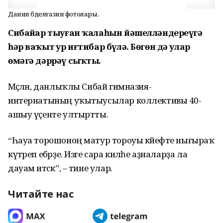
Данил Әбделғазин фотолары.
Сибайҙар тыуған ҡалаһын йәшелләндереүгә
һәр ваҡыт ҙур иғтибар бүлә. Бөгөн дә улар
өмәгә дәррәү сыҡты.
Мәҫәлән, данлыҡлы Сибай гимназия-
интернатының уҡытыусылар коллективы 40-
ашыу үҫенте ултыртты.
“Һауа торошоноң матур тороуы кәйефте нығыраҡ
күтәреп ебәрҙе. Изге сара киләһе аҙналарҙа ла
дауам итәсәк”, – тине улар.
Читайте нас