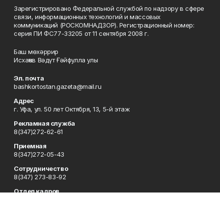
Зарегистрировано Федеральной службой по надзору в сфере
связи, информационных технологий и массовых
коммуникаций (РОСКОМНАДЗОР). Регистрационный номер:
серия ПИ ФС77-33205 от 11 сентября 2008 г.
Баш мөхәррир
Исхаҡов Вәдүт Ғәйфулла улы
Эл. почта
bashkortostan.gazeta@mail.ru
Адрес
г. Уфа, ул. 50 лет Октября, 13, 5-й этаж
Рекламная служба
8(347)272-62-61
Приемная
8(347)272-05-43
Сотрудничество
8(347) 273-83-92
Отдел кадров
8(347)272-05-43