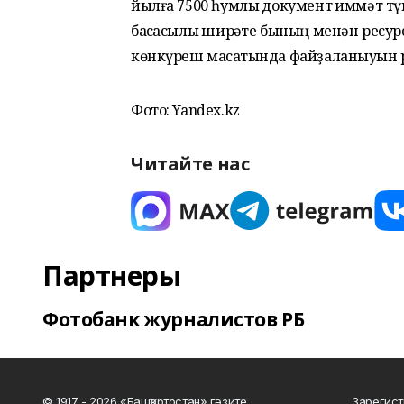
йылға 7500 һумлыҡ документ ҡиммәт тү
баҡсасылыҡ ширҡәте бының менән ресурс
көнкүреш маҡсатында файҙаланыуын р
Фото: Yandex.kz
Читайте нас
Партнеры
Фотобанк журналистов РБ
© 1917 - 2026 «Башҡортостан» гәзите.
Зарегист