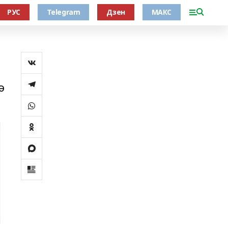
РУС
Telegram
Дзен
МАКС
ә