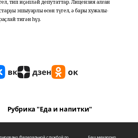
гел, тип иҫәпләй депутаттар. Лицензия алған
тарҙы эшҡыуарлыҡ өсөн түгел, ә бары хужалыҡ-
аҫлай тигән һүҙ.
Рубрика "Еда и напитки"
рировано Федеральной службой по
Баш мөхәррир