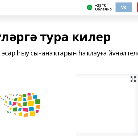
+28 °С
VK
Облачно
үләргә тура килер
, эсәр һыу сығанаҡтарын һаҡлауға йүнәлтел