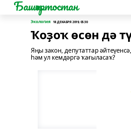
Башҡортостан
Экология
18 ДЕКАБРЯ 2019, 05:30
Ҡоҙоҡ өсөн дә т
Яңы закон, депутаттар әйтеүенсә
һәм ул кемдәргә ҡағыласаҡ?