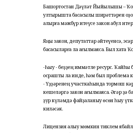
Башҡортостан Дәүләт Йыйылышы – Ҡо
ултырышта баҡсасылыҡ ширҡәттәрен ҡоҙ
алырға мәжбүр итеүсе закон ҡабул ите
Яңы закон, депутаттар әйтеүенсә, эсәр
баҡсасыларға ла ҡағылмаясаҡ. Был хаҡта
-Һыу - беҙҙең ҡиммәтле ресурс. Ҡайһы 
осрашты ла инде, һәм был проблема к
- Үҙҙәренең участкаһында тормош кәрәк
кешеләргә закон ҡағылмаясаҡ. Әгәр ҙә
ҙур күләмдә файҙаланыу өсөн һыу үтк
киләсәк.
Лицензия алыу мөмкин тиклем ябайлаш