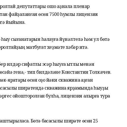
ролтай депутаттары ошо аҙнала пленар
оҡтан файҙаланған өсөн 7500 һумлыҡ лицензия
ргә йыйына.
 һыу сығанаҡтарын һаҡлауға йүнәлтелә һәм ул бөтә
 Ҡоролтайҙың матбуғат хеҙмәте хәбәр итә.
бер илдәр сифатлы эсәр һыуға ҡытлыҡ менән
өсәйә генә,- тип билдәләне Константин Толкачев.
-яраҡтары өсөн ҡоҙоҡ йәки скважина ҡаҙған
 баҡсасылыҡ ширҡәтендә скважина ярҙамында һыуҙы
әргес ойошторолған булһа, лицензия алырға тура
тырыласаҡ. Бөтә баҡсасылыҡ ширҡәте өсөн 25