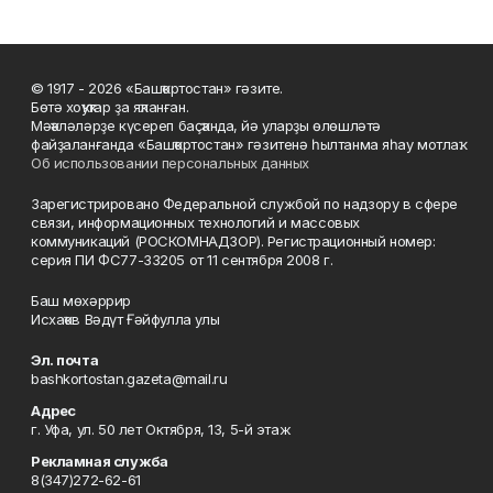
© 1917 - 2026 «Башҡортостан» гәзите.
Бөтә хоҡуҡтар ҙа яҡланған.
Мәҡәләләрҙе күсереп баҫҡанда, йә уларҙы өлөшләтә
файҙаланғанда «Башҡортостан» гәзитенә һылтанма яһау мотлаҡ.
Об использовании персональных данных
Зарегистрировано Федеральной службой по надзору в сфере
связи, информационных технологий и массовых
коммуникаций (РОСКОМНАДЗОР). Регистрационный номер:
серия ПИ ФС77-33205 от 11 сентября 2008 г.
Баш мөхәррир
Исхаҡов Вәдүт Ғәйфулла улы
Эл. почта
bashkortostan.gazeta@mail.ru
Адрес
г. Уфа, ул. 50 лет Октября, 13, 5-й этаж
Рекламная служба
8(347)272-62-61