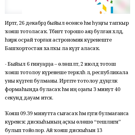
Иртәгә, 26 декабрҙә быйыл өсөнсө һәм һуңғы тапҡыр
ҡояш тотоласаҡ. Тәбиғәт торошо аяҙ булған хәлдә,
һирәк осрай торған астрономик күренеште
Башҡортостан халҡы ла күҙәтә аласаҡ.
- Быйыл 6 ғинуарҙа – өлөшләтә, 2 июлдә тотош
ҡояш тотолоу күренеше теркәлһә лә, республикала
уны күҙәтеп булманы. Иртәгәге тотолоу дүңгәләк
формаһында буласаҡ һәм иң оҙағы 3 минут 40
секунд дауам итәсәк.
Ҡояш 09.39 минутта сығасаҡ һәм ғәҙәти булмағанса
күренәсәк: дискыһының аҫҡы өлөшө “тешләнгән”
булып тойолор. Ай ҡояш дискыһын 13