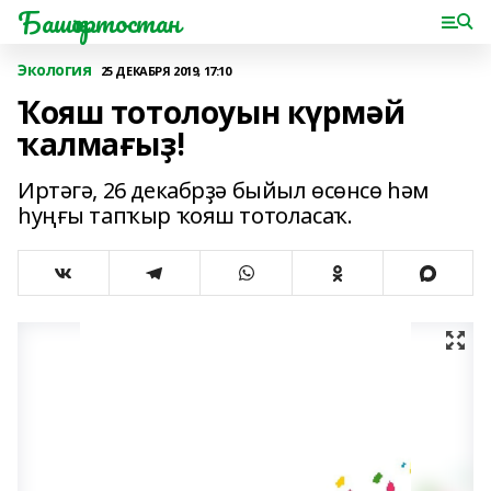
Башҡортостан
Экология
25 ДЕКАБРЯ 2019, 17:10
Ҡояш тотолоуын күрмәй
ҡалмағыҙ!
Иртәгә, 26 декабрҙә быйыл өсөнсө һәм
һуңғы тапҡыр ҡояш тотоласаҡ.