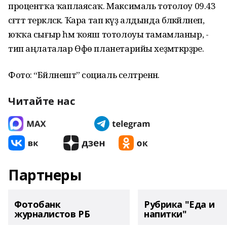
процентҡа ҡаплаясаҡ. Максималь тотолоу 09.43
сәғәттә теркәләсәк. Ҡара тап күҙ алдында бәләкәйләнеп,
юҡҡа сығыр һәм ҡояш тотолоуы тамамланыр, -
тип аңлаталар Өфө планетарийы хеҙмәткәрҙәре.
Фото: “Бәйләнештә” социаль селтәренән.
Читайте нас
Партнеры
Фотобанк
Рубрика "Еда и
журналистов РБ
напитки"