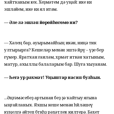
ҡайтҡаным юҡ. Хеҙмәтем дә уңай: ике көн
эшләйем, ике көн ял итәм.
— Әле лә эшләп йөрөйһөгөҙмө ни?
— Хәлең бар, ауырымайһың икән, ниңә тик
ултырырға? Кешеләр менән эштә йөрөү – үҙе бер
ғүмер. Яратҡан ғаиләм, хөрмәт иткән ҡатыным,
матур, аҡыллы балаларым бар. Шуға ҡыуанам.
— Һеҙгә ҙур рәхмәт! Уңыштар насип булһын.
...Әңгәмәсебеҙ артынан беҙ ҙә ҡайтыу яғына
ыңғайланыҡ. Яҡшы кеше менән һөйләшеү
күңелгә әйтеп бөткөһөҙ рәхәтлек килтерә. Бәхет