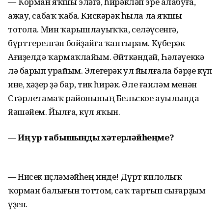
— Ҡорман яҡшы эләгә, һирәкләп эре алабуға,
ажау, сабаҡ ҡаба. Кискәрәк һыла ла яҡшы
тотола. Мин ҡарышлауыҡҡа, селәүсенгә,
бүрттерелгән бойҙайға ҡаптырам. Күберәк
Ағиҙелдә ҡармаҡлайым. Әйткәндәй, Һәләүеккә
лә барып урайым. Элегерәк ул йылғала бәрҙе күп
ине, хәҙер ҙә бар, тик һирәк. Әле ғаиләм менән
Стәрлетамаҡ районының Бельское ауылында
йәшәйем. Йылға, күл яҡын.
— Иң ҙур табышыңды хәтерләйһеңме?
— Нисек иҫләмәйһең инде! Дүрт килолыҡ
ҡорман балығын тоттом, саҡ тартып сығарҙым
үҙен.