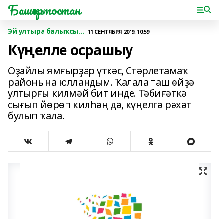
Башҡортостан
Эй ултыра балыҡсы...
11 СЕНТЯБРЯ 2019, 10:59
Күңелле осрашыу
Оҙайлы ямғырҙар үткәс, Стәрлетамаҡ
районына юлландым. Ҡалала таш өйҙә
ултырғы килмәй бит инде. Тәбиғәткә
сығып йөрөп килһәң дә, күңелгә рәхәт
булып ҡала.