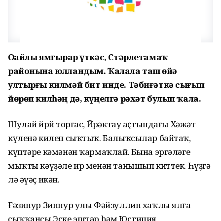
Оҙайлы ямғырҙар үткәс, Стәрлетамаҡ
районына юлландым. Ҡалала таш өйҙә
ултырғы килмәй бит инде. Тәбиғәткә сығып
йөрөп килһәң дә, күңелгә рәхәт булып ҡала.
Шулай йөрөй торғас, Йөрәктау аҫтындағы Хәжәт
күленә килеп сыҡтыҡ. Балыҡсылар байтаҡ,
күптәре кәмәнән ҡармаҡлай. Бына эргәләге
мыҡты кәүҙәле ир менән танышып киттек. Һүҙгә
лә әүәҫ икән.
Ғәзинур Зиннур улы Фәйзуллин хаҡлы ялға
сыҡҡансы Эске эштәр һәм Юстиция