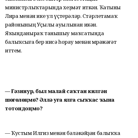
министрлыҡтарында хеҙмәт иткән. Ҡатыны
Лира менән ике ул үҫтерәләр. Стәрлетамаҡ
районының Уҫылы ауылынан икән.
Яҡынданыраҡ танышыу маҡсатында
балыҡсыға бер нисә һорау менән мөрәжәғәт
иттем.
— Ғәзинур, был малай саҡтан килгән
шөғөлөңмө? Әллә уға ялға сыҡҡас ҡына
тотондоңмо?
— Ҡустым Илгиз менән бәләкәйҙән балыҡҡа