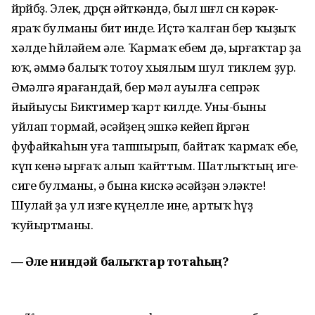
йөрөйбөҙ. Элек, дөрөҫөн әйткәндә, был шөғөл өсөн кәрәк-
яраҡ булманы бит инде. Иҫтә ҡалған бер ҡыҙыҡ
хәлде һөйләйем әле. Ҡармаҡ ебем дә, ырғаҡтар ҙа
юҡ, әммә балыҡ тотоу хыялым шул тиклем ҙур.
Әмәлгә ярағандай, бер мәл ауылға сепрәк
йыйыусы Биктимер ҡарт килде. Уны-быны
уйлап тормай, әсәйҙең эшкә кейеп йөрөгән
фуфайкаһын уға тапшырып, байтаҡ ҡармаҡ ебе,
күп кенә ырғаҡ алып ҡайттым. Шатлыҡтың иге-
сиге булманы, ә бына кискә әсәйҙән эләкте!
Шулай ҙа ул изге күңелле ине, артыҡ һүҙ
ҡуйыртманы.
— Әле ниндәй балыҡтар тотаһың?