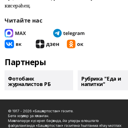
кисерәһең.
Читайте нас
Партнеры
Фотобанк
Рубрика "Еда и
журналистов РБ
напитки"
© 1917 - 2026 «Башҡортостан» гәзите.
Бөтә хоҡуҡтар ҙа яҡланған.
Мәҡәләләрҙе күсереп баҫҡанда, йә уларҙы өлөшләтә
файҙаланғанда «Башҡортостан» гәзитенә һылтанма яһау мотлаҡ.