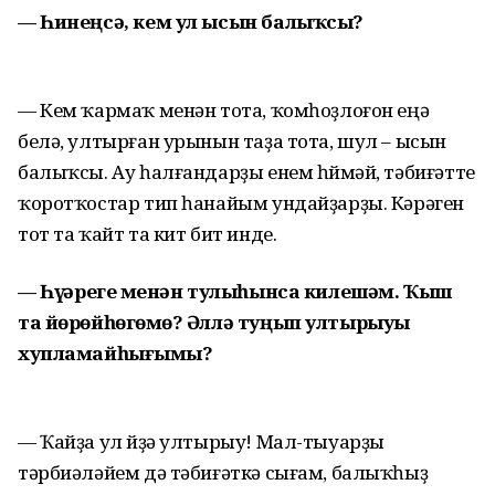
— Һинеңсә, кем ул ысын балыҡсы?
— Кем ҡармаҡ менән тота, ҡомһоҙлоғон еңә
белә, ултырған урынын таҙа тота, шул – ысын
балыҡсы. Ау һалғандарҙы енем һөймәй, тәбиғәтте
ҡоротҡостар тип һанайым ундайҙарҙы. Кәрәген
тот та ҡайт та кит бит инде.
— Һүҙҙәрегеҙ менән тулыһынса килешәм. Ҡыш
та йөрөйһөгөҙмө? Әллә туңып ултырыуҙы
хупламайһығыҙмы?
— Ҡайҙа ул өйҙә ултырыу! Мал-тыуарҙы
тәрбиәләйем дә тәбиғәткә сығам, балыҡһыҙ