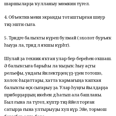
шаршыларҙа ҡулланыу мөмкин түгел.
4. Объектив менән экранды тоташтырған шнур
тиҙ эштән сыға.
5. Тәрәндәге балыҡты күреп булмай (ә эхолот буръяҡ
һыуҙа ла, тәрәндә лә яҡшы күрһәтә).
Шулай ҙа техник яҡтан улар бер-береһенә оҡшаш.
Ә балыҡсыға барыһы ла ҡыҙыҡ: һыу аҫты
рельефы, ундағы йәнлектәрҙең үҙ-үҙен тотошо,
холоҡ-һыҙаттары, хатта ҡармағыңа ҡапҡан
балыҡты өҫкә сығарыу ҙа. Улар һуңғы йылдарҙа
приборҙарҙың икеһен дә һатып ала башланы.
Был ғына ла түгел, күптәр тиҙ йәйелә торған
сатырҙа ғына ултырыуҙы хуп күрә. Эйе, тормош