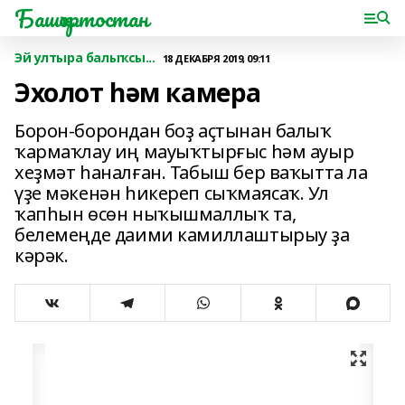
Башҡортостан
Эй ултыра балыҡсы...
18 ДЕКАБРЯ 2019, 09:11
Эхолот һәм камера
Борон-борондан боҙ аҫтынан балыҡ
ҡармаҡлау иң мауыҡтырғыс һәм ауыр
хеҙмәт һаналған. Табыш бер ваҡытта ла
үҙе мәкенән һикереп сыҡмаясаҡ. Ул
ҡапһын өсөн ныҡышмаллыҡ та,
белемеңде даими камиллаштырыу ҙа
кәрәк.