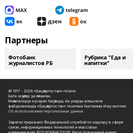
Партнеры
Фотобанк
Рубрика "Еда и
журналистов РБ
напитки"
© 1917 - 2026 «Башҡортостан» гәзите.
Бөтә хоҡуҡтар ҙа яҡланған.
Мәҡәләләрҙе күсереп баҫҡанда, йә уларҙы өлөшләтә
файҙаланғанда «Башҡортостан» гәзитенә һылтанма яһау мотлаҡ.
Об использовании персональных данных
Зарегистрировано Федеральной службой по надзору в сфере
связи, информационных технологий и массовых
коммуникаций (РОСКОМНАДЗОР). Регистрационный номер: