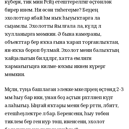
күберәк, тик мин Рәсәйҙә етештерелгәнгә өҫтөнлөк
бирер инем. Ни өсөн тиһегеҙме? Беҙҙең
эхолоттар ябай һәм ныҡ һыуыҡтарға ла
сыҙамлы. Эхолотты йылғала ла, күлдә лә
ҡулланырға мөмкин. Ә бына камераны,
объекттар бер яҡҡа ғына ҡарап торған­лыҡтан,
ян-яҡҡа бороп булмай. Эхолот менән балыҡтың
ҡайҙалығын билдәләргә, хатта емләнгән
ҡармағығыҙға киләме-юҡмы икәнен күрергә
мөмкин.
Мәҫәлән, туңа башлаған элекке мәкеләр­ҙең өҫтөндә 2-3
мм һыу бар икән, унан боҙ аҫтын рәхәтләнеп күҙәтә
алаһығыҙ. Ыңғай яҡтары менән бер рәттән, әлбиттә,
етеш­һеҙлектәре лә бар. Беренсенән, һыу төбөнә
тиклем бер генә нур төшә, икенсенән, эхолот