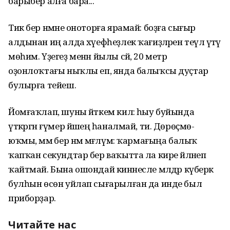
барыбер алға бара...
Тик бер нәмәне оноторға ярамай: боҙға сығыр
алдынан иң алда хәүефһеҙлек ҡағиҙәләрен теүәл үтәү
мөһим. Үҙегеҙ менән йылы сәй, 20 метр
оҙонлоҡтағы ныҡлы еп, янда балыҡсы дуҫтар
булырға тейеш.
Йомғаҡлап, шуны әйткем килә: һыу буйында
үткәргән ғүмер йәшеңә һаналмай, ти. Дөрөҫмө-
юҡмы, әммә бер нәмә мәғлүм: ҡармағыңа балыҡ
ҡапҡан секундтар бер ваҡытта ла кире әйләнеп
ҡайтмай. Бына ошондай кинәнесле мәлдәр күберәк
булһын өсөн уйлап сығарылған да инде был
приборҙар.
Читайте нас