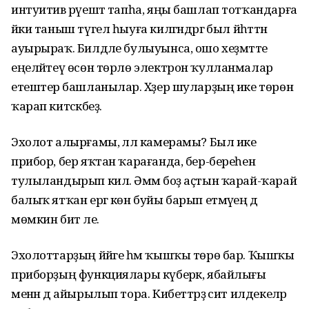
интуитив рәүештә тапһа, яңы башлап тотҡандарға
йәки таныш түгел һыуға килгәндәргә был йәһәттән
ауырыраҡ. Билдәле булыуынса, ошо хеҙмәтте
еңеләй­теү өсөн төрлө электрон ҡулланмалар
етештерә башланылар. Хәҙер шуларҙың ике төрөн
ҡарап китәсәкбеҙ.
Эхолот алырғамы, әллә камерамы? Был ике
прибор, бер яҡтан ҡарағанда, бер-береһен
тулыландырып килә. Әммә боҙ аҫтын ҡарай-ҡарай
балыҡ ятҡан ергә көн буйы барып етмәүең дә
мөмкин бит әле.
Эхолоттарҙың йәйге һәм ҡышҡы төрө бар. Ҡышҡы
приборҙың функциялары күберәк, ябайлығы
менән дә айырылып тора. Кибеттәрҙә сит илдекеләр