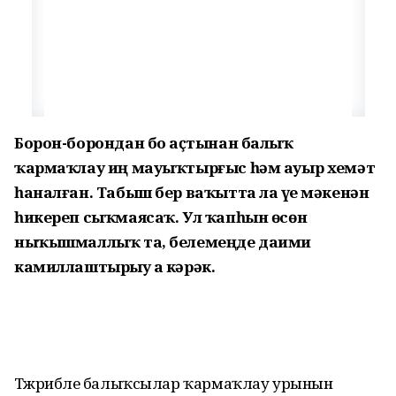
Борон-борондан боҙ аҫтынан балыҡ
ҡармаҡлау иң мауыҡтырғыс һәм ауыр хеҙмәт
һаналған. Табыш бер ваҡытта ла үҙе мәкенән
һикереп сыҡмаясаҡ. Ул ҡапһын өсөн
ныҡышмаллыҡ та, белемеңде даими
камиллаштырыу ҙа кәрәк.
Тәжрибәле балыҡсылар ҡармаҡлау урынын