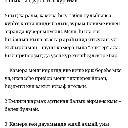
балыҡтың ҙурлығын күрһәтмәй.
Уның ҡарауы, камера һыу төбөн тулы­һынса
күрһәтә, хатта ниндәй балыҡ, ҙурмы-бәләкәйме икәнен
экранда күрергә мөмкин. Мәҫәлән, һыла ергә
һыбашып ҡына ағастар араһында ятыусан, ул
ҡыбырламай – шуны камера ғына “эләктерә” ала.
Был приборҙың да үҙенә күрә етешһеҙлектәре бар.
1. Камера менән йөрөгәндә ике кеше кәрәк: береһе мәке
уя, икенсеһе прибор менән тикшереп йөрөй,
һөҙөмтәлә күп ваҡыт исраф ителмәй.
2 Емләнгән ҡармаҡ артынан балыҡ эйәрәме-юҡмы –
белеп булмай.
3. Камера көн дауамында эшләй алмай, уны