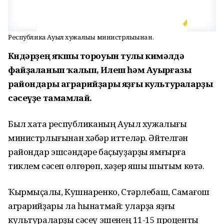
Республика Ауыл хужалығы министрлығынан.
Көндәрҙең яҡшы тороуын тулы кимәлдә
файҙаланып ҡалып, Илеш һәм Ауырғазы
райондары аграрийҙары яҙғы культураларҙы
сәсеүҙе тамамлай.
Был хаҡта республиканың Ауыл хужалығы
министрлығынан хәбәр иттеләр. Әйтелгән
райондар эшсәндәре баҫыуҙарҙы ямғырға
тиклем сәсеп өлгөрөп, хәҙер яҡшы шытым көтә.
Ҡырмыҫҡалы, Кушнаренко, Стәрлебаш, Саҡмағош
аграрийҙары ла һынатмай: уларҙа яҙғы
культураларҙы сәсеү эшенең 11-15 проценты