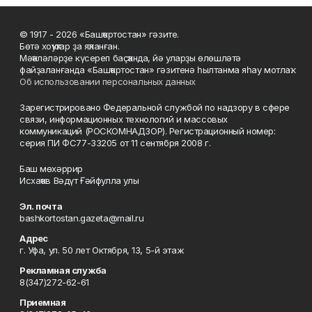
© 1917 - 2026 «Башҡортостан» гәзите.
Бөтә хоҡуҡтар ҙа яҡланған.
Мәҡәләләрҙе күсереп баҫҡанда, йә уларҙы өлөшләтә
файҙаланғанда «Башҡортостан» гәзитенә һылтанма яһау мотлаҡ.
Об использовании персональных данных
Зарегистрировано Федеральной службой по надзору в сфере
связи, информационных технологий и массовых
коммуникаций (РОСКОМНАДЗОР). Регистрационный номер:
серия ПИ ФС77-33205 от 11 сентября 2008 г.
Баш мөхәррир
Исхаҡов Вәдүт Ғәйфулла улы
Эл. почта
bashkortostan.gazeta@mail.ru
Адрес
г. Уфа, ул. 50 лет Октября, 13, 5-й этаж
Рекламная служба
8(347)272-62-61
Приемная