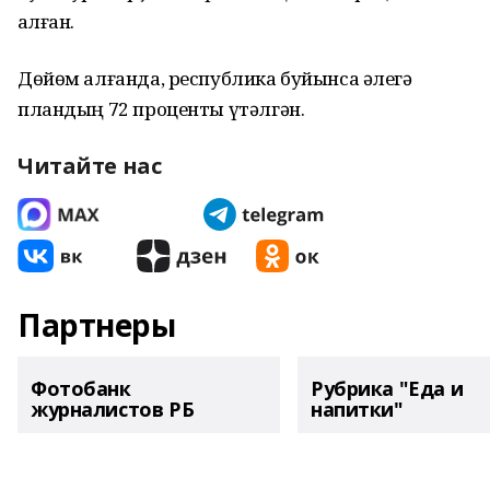
ҡалған.
Дөйөм алғанда, республика буйынса әлегә
пландың 72 проценты үтәлгән.
Читайте нас
Партнеры
Фотобанк
Рубрика "Еда и
журналистов РБ
напитки"