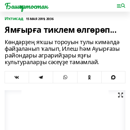
Башҡортостан
Иҡтисад
15 МАЯ 2019, 20:36
Ямғырға тиклем өлгөрөп...
Көндәрҙең яҡшы тороуын тулы кимәлдә
файҙаланып ҡалып, Илеш һәм Ауырғазы
райондары аграрийҙары яҙғы
культураларҙы сәсеүҙе тамамлай.