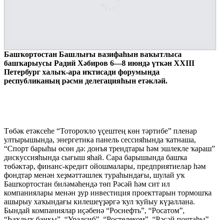
Башҡортостан Башлығы вазифаһын ваҡытлыса
башҡарыусы Радий Хәбиров 6—8 июндә үткән ХХIII
Петербург халыҡ-ара иҡтисади форумында
республиканың рәсми делегацияһын етәкләй.
Төбәк етәксеһе “Тотороҡло үҫештең көн тәртибе” пленар
ултырышында, энергетика панель сессияһында ҡатнаша,
“Спорт барыһы өсөн дә: донъя трендтары һәм эшлекле ҡараш”
дискуссияһында сығыш яһай. Сара барышында башҡа
төбәктәр, финанс-кредит ойошмалары, предприятиелар һәм
фондтар менән хеҙмәттәшлек тураһындағы, шулай уҡ
Башҡортостан биләмәһендә төп Рәсәй һәм сит ил
компаниялары менән ҙур инвестиция проекттарын тормошҡа
ашырыу хаҡындағы килешеүҙәргә ҡул ҡуйыу күҙаллана.
Бындай компаниялар иҫәбенә “Роснефть”, “Росатом”,
“Һаҡлыҡ банкы”, “Уралсиб”, “Ростелеком”, “Рәсәй почтаһы”,