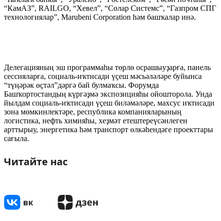
“КамАЗ”, RAILGO, “Хевел”, “Солар Системс”, “Газпром СПГ
технологиялар”, Marubeni Corporation һәм башҡалар инә.
Делегацияның эш программаһы төрлө осрашыуҙарға, панель
сессияларға, социаль-иҡтисади үҫеш мәсьәләләре буйынса
“түңәрәк өҫтәл”дәргә бай булмаҡсы. Форумда
Башҡортостандың күргәҙмә экспозицияһы ойошторола. Унда
йылдам социаль-иҡтисади үҫеш биләмәләре, махсус иҡтисади
зона мөмкинлектәре, республика компанияларының
логистика, нефть химияһы, хеҙмәт етештереүсәнлеген
арттырыу, энергетика һәм транспорт өлкәһендәге проекттары
сағыла.
Читайте нас