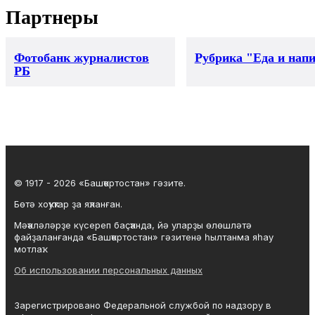
Партнеры
Фотобанк журналистов
Рубрика "Еда и нап
РБ
© 1917 - 2026 «Башҡортостан» гәзите.
Бөтә хоҡуҡтар ҙа яҡланған.
Мәҡәләләрҙе күсереп баҫҡанда, йә уларҙы өлөшләтә
файҙаланғанда «Башҡортостан» гәзитенә һылтанма яһау
мотлаҡ.
Об использовании персональных данных
Зарегистрировано Федеральной службой по надзору в