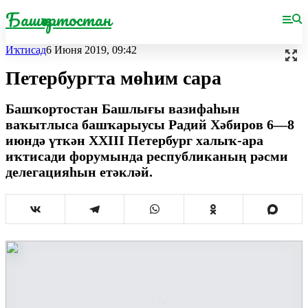
Башҡортостан
Иҡтисад
6 Июня 2019, 09:42
Петербургта мөһим сара
Башҡортостан Башлығы вазифаһын
ваҡытлыса башҡарыусы Радий Хәбиров 6—8
июндә үткән ХХIII Петербург халыҡ-ара
иҡтисади форумында республиканың рәсми
делегацияһын етәкләй.