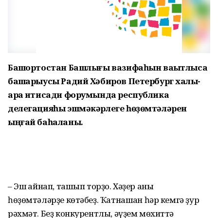
Башҡортостан Башлығы вазифаһын ваҡытлыса
башҡарыусы Радий Хәбиров Петербург халыҡ-
ара иҡтисади форумында республика
делегацияһы эшмәкәрлеге һөҙөмтәләрен
ыңғай баһаланы.
– Эш ҡайнап, ташып торҙо. Хәҙер аныҡ
һөҙөмтәләрҙе көтәбеҙ. Ҡатнашҡан һәр кемгә ҙур
рәхмәт. Беҙ конкурентлы, әүҙем мөхиттә