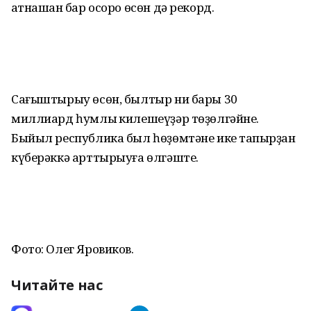
ҡатнашҡан бар осоро өсөн дә рекорд.
Сағыштырыу өсөн, былтыр ни бары 30
миллиард һумлыҡ килешеүҙәр төҙөлгәйне.
Быйыл республика был һөҙөмтәне ике тапҡырҙан
күберәккә арттырыуға өлгәште.
Фото: Олег Яровиков.
Читайте нас