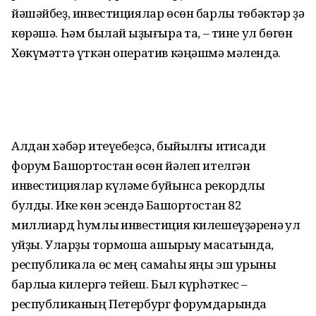
йәшәйбеҙ, инвестициялар өсөн барлыҡ төбәктәр ҙә
көрәшә. Һәм былай ҡыҙығыраҡ та, – тине ул бөгөн
Хөкүмәттә үткән оператив кәңәшмә мәлендә.
Алдан хәбәр итеүебеҙсә, быйылғы иҡтисади
форум Башҡортостан өсөн йәлеп ителгән
инвестициялар күләме буйынса рекордлы
булды. Ике көн эсендә Башҡортостан 82
миллиард һумлыҡ инвестиция килешеүҙәренә ҡул
ҡуйҙы. Уларҙы тормошҡа ашырыу маҡсатында,
республикала өс мең самаһы яңы эш урыны
барлыҡҡа килергә тейеш. Был күрһәткес –
республиканың Петербург форумдарында