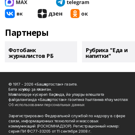
Партнеры
Фотобанк
Рубрика "Еда и
журналистов РБ
напитки"
© 1917 - 2026 «Башҡортостан» гәзите.
Бөтә хоҡуҡтар ҙа яҡланған.
Мәҡәләләрҙе күсереп баҫҡанда, йә уларҙы өлөшләтә
файҙаланғанда «Башҡортостан» гәзитенә һылтанма яһау мотлаҡ.
Об использовании персональных данных
Зарегистрировано Федеральной службой по надзору в сфере
связи, информационных технологий и массовых
коммуникаций (РОСКОМНАДЗОР). Регистрационный номер:
серия ПИ ФС77-33205 от 11 сентября 2008 г.