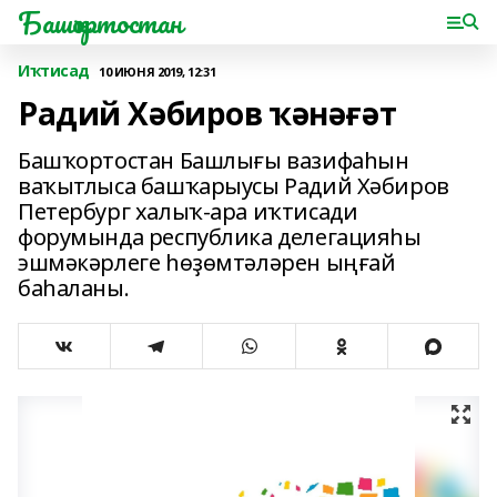
Башҡортостан
Иҡтисад
10 ИЮНЯ 2019, 12:31
Радий Хәбиров ҡәнәғәт
Башҡортостан Башлығы вазифаһын
ваҡытлыса башҡарыусы Радий Хәбиров
Петербург халыҡ-ара иҡтисади
форумында республика делегацияһы
эшмәкәрлеге һөҙөмтәләрен ыңғай
баһаланы.