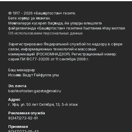
© 1917 - 2026 «Башҡортостан» гәзите.
Бөтә хоҡуҡтар ҙа яҡланған.
Мәҡәләләрҙе күсереп баҫҡанда, йә уларҙы өлөшләтә
файҙаланғанда «Башҡортостан» гәзитенә һылтанма яһау мотлаҡ.
Об использовании персональных данных
Зарегистрировано Федеральной службой по надзору в сфере
связи, информационных технологий и массовых
коммуникаций (РОСКОМНАДЗОР). Регистрационный номер:
серия ПИ ФС77-33205 от 11 сентября 2008 г.
Баш мөхәррир
Исхаҡов Вәдүт Ғәйфулла улы
Эл. почта
bashkortostan.gazeta@mail.ru
Адрес
г. Уфа, ул. 50 лет Октября, 13, 5-й этаж
Рекламная служба
8(347)272-62-61
Приемная
8(347)272-05-43