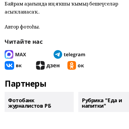
Байрам аҙағында иң яҡшы ҡымыҙ бешеүселәр
асыҡланасаҡ..
Автор фотоһы.
Читайте нас
Партнеры
Фотобанк
Рубрика "Еда и
журналистов РБ
напитки"