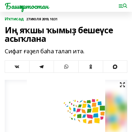
Башҡортостан
Иҡтисад
27 ИЮЛЯ 2019, 10:31
Иң яҡшы ҡымыҙ бешеүсе
асыҡлана
Сифат ғәҙел баһа талап итә.