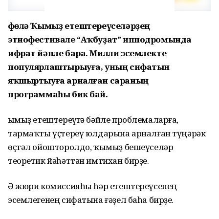
Өфөлә Ҡымыҙ етештереүселәрҙең
этнофестивале “Аҡбуҙат” ипподромында
ифрат йәнле бара. Милли эсемлекте
популярлаштырыуға, уның сифатын
яҡшыртыуға арналған сараның
программаһы бик бай.
Ҡымыҙ етештереүгә бәйле проблемаларға,
тармаҡты үҫтереү юлдарына арналған түңәрәк
өҫтәл ойошторолдо, ҡымыҙ бешеүселәр
теоретик йәһәттән имтихан бирҙе.
Ә жюри комиссияһы һәр етештереүсенең
эсемлегенең сифатына ғәҙел баһа бирҙе.