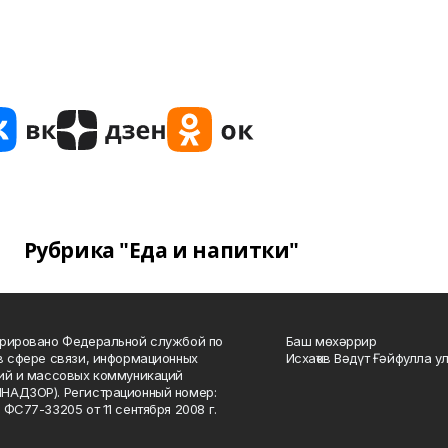
Рубрика "Еда и напитки"
рировано Федеральной службой по
Баш мөхәррир
в сфере связи, информационных
Исхаҡов Вәдүт Ғәйфулла у
ий и массовых коммуникаций
НАДЗОР). Регистрационный номер:
 ФС77-33205 от 11 сентября 2008 г.