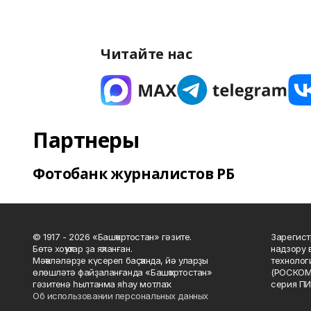
Читайте нас
Партнеры
Фотобанк журналистов РБ
© 1917 - 2026 «Башҡортостан» гәзите.
Зарегист
Бөтә хоҡуҡтар ҙа яҡланған.
надзору 
Мәҡәләләрҙе күсереп баҫҡанда, йә уларҙы
технолог
өлөшләтә файҙаланғанда «Башҡортостан»
(РОСКОМ
гәзитенә һылтанма яһау мотлаҡ.
серия ПИ
Об использовании персональных данных