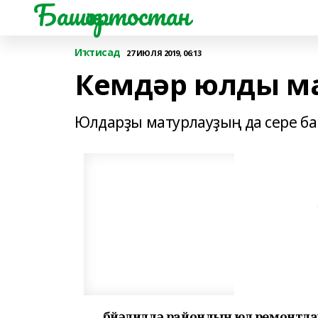
Башҡортостан
Иҡтисад
27 ИЮЛЯ 2019, 06:13
Кемдәр юлды м
Юлдарҙы матурлауҙың да сере ба
Әбйәлилдә райондың юл ремонтла