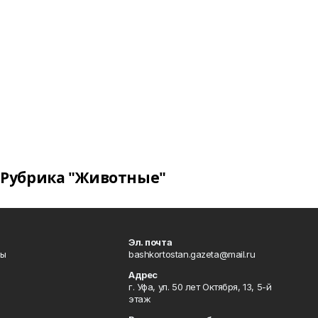
Рубрика "Животные"
Эл. почта
лы
bashkortostan.gazeta@mail.ru
Адрес
г. Уфа, ул. 50 лет Октября, 13, 5-й
этаж