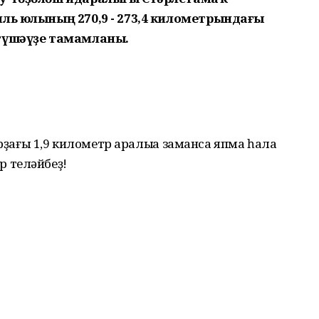
ль юлының 270,9 - 273,4 километрындағы
түшәүҙе тамамланы.
рҙағы 1,9 километр аралыҡҡа заманса япма һала
 теләйбеҙ!