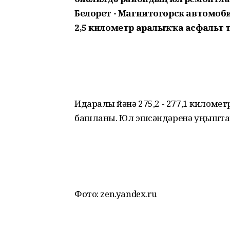
Белорет - Магнитогорск автомоби
2,5 километр аралыҡҡа асфальт 
Идаралыҡ йәнә 275,2 - 277,1 километ
башланы. Юл эшсәндәренә уңыштар
Фото: zen.yandex.ru