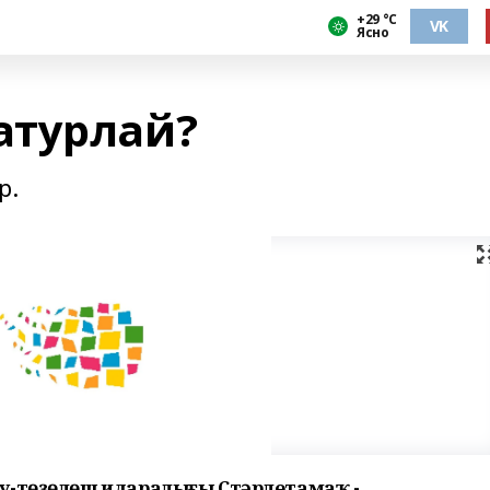
+29 °С
VK
Ясно
атурлай?
р.
у-төҙөлөш идаралығы Стәрлетамаҡ -