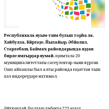
Республикала яуым-төшөм булып торһа ла,
Хәйбулла, Көйөргәҙе, Йылайыр, Әбйәлил,
Стәрлебаш, Баймаҡ райондарында яҙҙан
бирле ямғырҙар яумай.
Һөҙөмтәлә 20
муниципалитеттағы сәсеүлектәр зыян күргән.
Ошо айҡанлы был алты районда ғәҙәттән тыш
хәл индереүҙәре ихтимал.
Әйткәндәй, былтыр төбәктә 223 ауыл