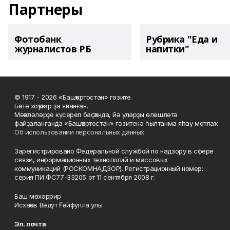
Партнеры
Фотобанк
Рубрика "Еда и
журналистов РБ
напитки"
© 1917 - 2026 «Башҡортостан» гәзите.
Бөтә хоҡуҡтар ҙа яҡланған.
Мәҡәләләрҙе күсереп баҫҡанда, йә уларҙы өлөшләтә
файҙаланғанда «Башҡортостан» гәзитенә һылтанма яһау мотлаҡ.
Об использовании персональных данных
Зарегистрировано Федеральной службой по надзору в сфере
связи, информационных технологий и массовых
коммуникаций (РОСКОМНАДЗОР). Регистрационный номер:
серия ПИ ФС77-33205 от 11 сентября 2008 г.
Баш мөхәррир
Исхаҡов Вәдүт Ғәйфулла улы
Эл. почта