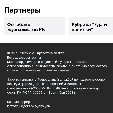
Партнеры
Фотобанк
Рубрика "Еда и
журналистов РБ
напитки"
© 1917 - 2026 «Башҡортостан» гәзите.
Бөтә хоҡуҡтар ҙа яҡланған.
Мәҡәләләрҙе күсереп баҫҡанда, йә уларҙы өлөшләтә
файҙаланғанда «Башҡортостан» гәзитенә һылтанма яһау мотлаҡ.
Об использовании персональных данных
Зарегистрировано Федеральной службой по надзору в сфере
связи, информационных технологий и массовых
коммуникаций (РОСКОМНАДЗОР). Регистрационный номер:
серия ПИ ФС77-33205 от 11 сентября 2008 г.
Баш мөхәррир
Исхаҡов Вәдүт Ғәйфулла улы