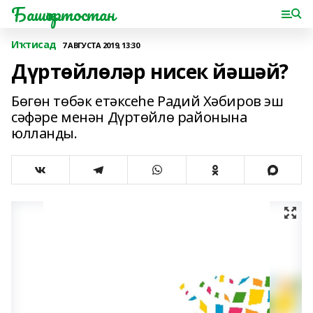
Башҡортостан
Иҡтисад
7 АВГУСТА 2019, 13:30
Дүртөйлөләр нисек йәшәй?
Бөгөн төбәк етәксеһе Радий Хәбиров эш
сәфәре менән Дүртөйлө районына
юлланды.