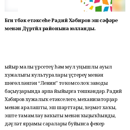
Бөгөн төбәк етәксеһе Радий Хәбиров эш сәфәре
менән Дүртөйлө районына юлланды.
Һыйыр малы үрсетеү һәм мул уңышлы ауыл
хужалығы культуралары үҫтереү менән
шөғөлләнгән “Ленин” тоҡомсолоҡ заводы
баҫыуҙарында арпа йыйырға төшкәндәр. Радий
Хәбиров хужалыҡ етәкселеге, механизаторҙар
менән аралашты, эш шарттары, хеҙмәт хаҡы,
эште тамамлау ваҡыты менән ҡыҙыҡһынды,
дәүләт ярҙамы саралары буйынса фекер