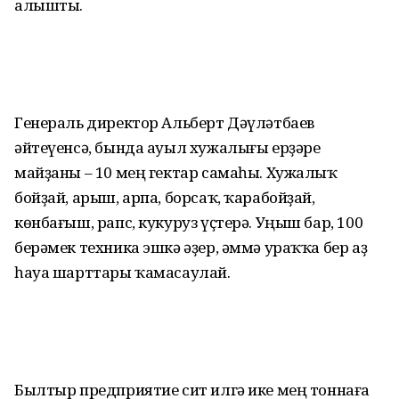
алышты.
Генераль директор Альберт Дәүләтбаев
әйтеүенсә, бында ауыл хужалығы ерҙәре
майҙаны – 10 мең гектар самаһы. Хужалыҡ
бойҙай, арыш, арпа, борсаҡ, ҡарабойҙай,
көнбағыш, рапс, кукуруз үҫтерә. Уңыш бар, 100
берәмек техника эшкә әҙер, әммә ураҡҡа бер аҙ
һауа шарттары ҡамасаулай.
Былтыр предприятие сит илгә ике мең тоннаға