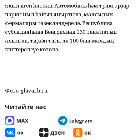
яҡын иген һатҡан. Автомобиль һәм тракторҙар
паркы йыл һайын яңыртыла, малсылыҡ
фермалары төҙөкләндерелә. Республика
субсидияһына Венгриянан 130 тана һатып
алынған, тиҙҙән тағы ла 100 баш малдың
килтерелеүе көтөлә.
Фото: glavarb.ru.
Читайте нас