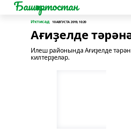
Башҡортостан
Иҡтисад
10 АВГУСТА 2019, 10:20
Ағиҙелде тәрән
Илеш районында Ағиҙелде тәрән
килтерҙеләр.