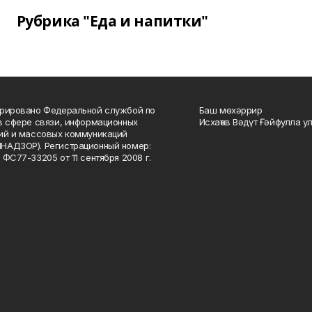
Рубрика "Еда и напитки"
рировано Федеральной службой по
Баш мөхәррир
в сфере связи, информационных
Исхаҡов Вәдүт Ғәйфулла у
ий и массовых коммуникаций
НАДЗОР). Регистрационный номер:
 ФС77-33205 от 11 сентября 2008 г.