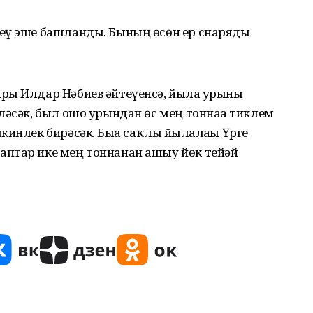
еү эше башланды. Бының өсөн ер снаряды
ры Илдар Нәбиев әйтеүенсә, йылға урыны
ләсәк, был ошо урындан өс мең тоннаға тиклем
инлек бирәсәк. Быға саҡлы йылғалағы Үрге
птар ике мең тоннанан ашыу йөк тейәй