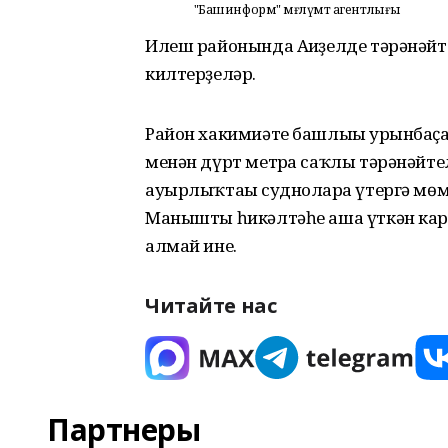
"Башинформ" мәғлүмәт агентлығы
Илеш районында Ағиҙелде тәрәнәйт
килтерҙеләр.
Район хакимиәте башлығы урынбаҫа
менән дүрт метрға саҡлы тәрәнәйте
ауырлыҡтағы судноларға үтергә мөмк
Манышты һикәлтәһе аша үткән кара
алмай ине.
Читайте нас
Партнеры