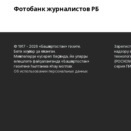
Фотобанк журналистов РБ
© 1917 - 2026 «Башҡортостан» гәзите.
Зарегист
Бөтә хоҡуҡтар ҙа яҡланған.
надзору 
Мәҡәләләрҙе күсереп баҫҡанда, йә уларҙы
технолог
өлөшләтә файҙаланғанда «Башҡортостан»
(РОСКОМ
гәзитенә һылтанма яһау мотлаҡ.
серия ПИ
Об использовании персональных данных