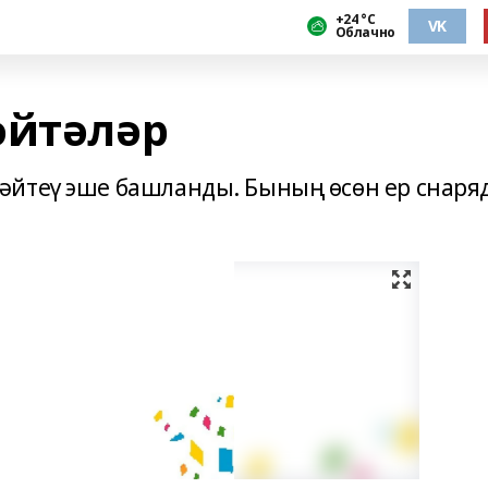
+24 °С
VK
Облачно
әйтәләр
әйтеү эше башланды. Бының өсөн ер снаря