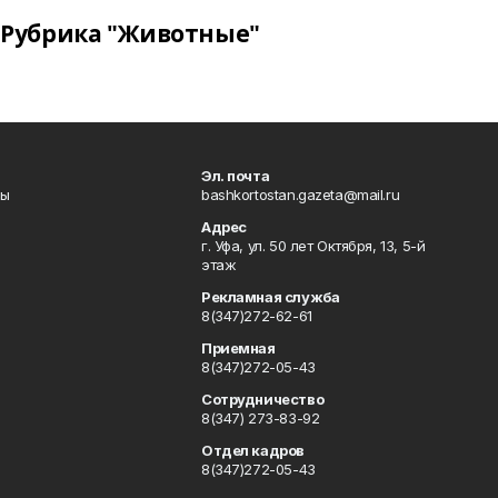
Рубрика "Животные"
Эл. почта
лы
bashkortostan.gazeta@mail.ru
Адрес
г. Уфа, ул. 50 лет Октября, 13, 5-й
этаж
Рекламная служба
8(347)272-62-61
Приемная
8(347)272-05-43
Сотрудничество
8(347) 273-83-92
Отдел кадров
8(347)272-05-43