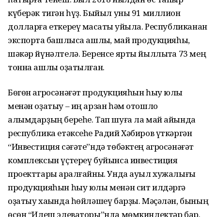
күберәк тигән һүҙ. Быйыл уны 91 миллион
долларға еткереү маҡсаты ҡуйыла. Республиканан
экспортҡа башлыса ашлыҡ, май продукцияһы,
шәкәр йүнәлтелә. Беренсе ярты йыллыҡта 73 мең
тонна ашлыҡ оҙатылған.
Бөгөн агросәнәғәт продукцияһын һыу юлы
менән оҙатыу – иң арзан һәм отошло
алымдарҙың береһе. Тап шуға ла май айында
республика етәксеһе Радий Хәбиров үткәргән
“Инвестиция сәғәте”ндә төбәктең агросәнәғәт
комплексын үҫтереү буйынса инвестиция
проекттары ҡаралғайны. Унда ауыл хужалығы
продукцияһын һыу юлы менән сит илдәргә
оҙатыу хаҡында һөйләшеү барҙы. Мәҫәлән, бының
өсөн “Илеш элеваторы”нда мөмкинлектәр бар.