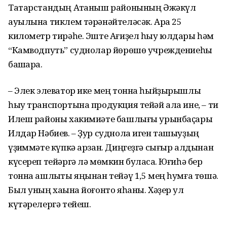
Татарстандың Аҡтаныш районының Әжәкүл
ауылына тиклем тәрәнәйтеләсәк. Ара 25
километр тирәһе. Эште Ағиҙел һыу юлдары һәм
“Камводпуть” суднолар йөрөшө учреждениеһы
башҡара.
– Элек элеватор ике мең тонна һыйҙырышлы
һыу транспортына продукция тейәй ала ине, – ти
Илеш районы хакимиәте башлығы урынбаҫары
Илдар Нәбиев. – Ҙур суднола иген ташыуҙың
үҙҡиммәте күпкә арзан. Диңгеҙгә сығыр алдынан
күсереп тейәргә лә мөмкин буласаҡ. Юғиһә бер
тонна ашлыҡты яңынан тейәү 1,5 мең һумға төшә.
Был уның хаҡына йоғонто яһаны. Хәҙер ул
күтәрелергә тейеш.