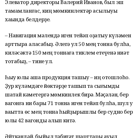
Элеватор директоры Валерий Иванов, был эш
тамамланғас, киң мөмкинлектәр асылыуы
хаҡында белдерҙе.
– Навигация мәлендә иген тейәп оҙатыу күләмен
арттыра аласаҡбыҙ. Әлегә ул 50 мең тонна булһа,
киләсәктә 150 мең тоннаға тиклем етеүенә ниәт
тотабыҙ, – тине ул.
Һыу юлы аша продукция ташыу – иң отошлоһо.
Ҙур күләмдәге йөктәрҙе ташып та сығымды
шаҡтай кәметергә мөмкинлек бирә. Мәҫәлән, бер
вагонға ни бары 71 тонна иген тейәп булһа, шул уҡ
ваҡытта өс мең тонна һыйҙырышлы бер судно бер
юлы 42 вагонды алып китә.
Әйткәндәй, быйыл тәбиғәт шарттары ауыл