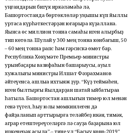
уңғандарын бигүк иркәләмәһә лә,
Башҡортостанда бөртөклөләр уңышы күп йыллыҡ
уртаса күрһәткестәрҙән юғарыраҡ күҙаллана.
Яҡынса өс миллион тонна самаһы иген алырбыҙ
тип көтөлә. Шулай уҡ 300 мең тонна көнбағыш, 50
– 60 мең тонна рапс һәм гәрсискә өмөт бар.
Республика Хөкүмәте Премьер-министры
урынбаҫары вазифаһын башҡарыусы, ауыл
хужалығы министры Илшат Фәзрахманов
әйтеүенсә, ашлыҡҡа ихтыяж ҙур. “Күҙ теймәһен,
иген былтырғы йылдарҙан шаҡтай ҡыйбатыраҡҡа
һатыла. Башҡортостан ашлығын тимер юл менән
генә түгел, һыу юлы мөмкинлеген дә
файҙаланып арттырырға теләйбеҙ икән, тимәк,
аграр етештереүселәргә лә сауҙа баҙарына юл
иркенерәк асыла”,– тине ул “Баҫыу көнө-2019”