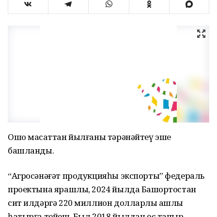
Ошо маҡсаттан йылғаны тәрәнәйтеү эше
башланды.
“Агросәнәғәт продукцияһы экспорты” федераль
проектына ярашлы, 2024 йылда Башҡортостан
сит илдәргә 220 миллион долларлыҡ ашлыҡ
һатырға тейеш. Был 2018 йылдан өс тапҡыр