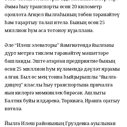
Әммә һыу транспорты өсөн 20 километр
оҙонлоҡта Ағиҙел йылғаһының төбөн тәрәнәйтеү
һәм таҙартыу талап ителә. Бының өсөн 25
миллион һум аҡса тотоноу күҙаллана.
Әле “Илеш элеваторы” йәмғиәтендә йылғаны
дүрт метрға тиклем тәрәнәйтеү мәшҡәттәре
башланды. Эште атҡарған предприятие бының
өсөн 25 миллион һум күләмендә дәүләт ярҙамы
алған. Был өс мең тонна һыйҙырышлы “йылға-
диңгеҙ” класлы һыу транспортына причалға
яҡын килергә мөмкинлек бирәсәк. Ашлыҡты
Балтик буйы илдәренә, Төркиәгә, Иранға оҙатыу
көтөлә.
Йылға Илеш районының Груздевка ауылынан