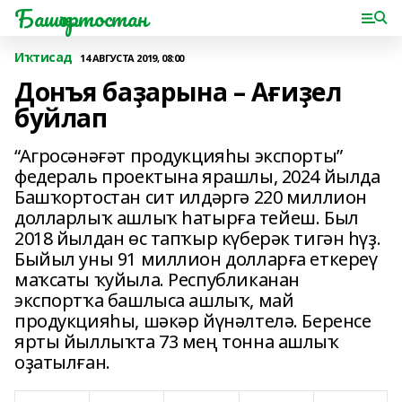
Башҡортостан
Иҡтисад
14 АВГУСТА 2019, 08:00
Донъя баҙарына – Ағиҙел
буйлап
“Агросәнәғәт продукцияһы экспорты”
федераль проектына ярашлы, 2024 йылда
Башҡортостан сит илдәргә 220 миллион
долларлыҡ ашлыҡ һатырға тейеш. Был
2018 йылдан өс тапҡыр күберәк тигән һүҙ.
Быйыл уны 91 миллион долларға еткереү
маҡсаты ҡуйыла. Республиканан
экспортҡа башлыса ашлыҡ, май
продукцияһы, шәкәр йүнәлтелә. Беренсе
ярты йыллыҡта 73 мең тонна ашлыҡ
оҙатылған.