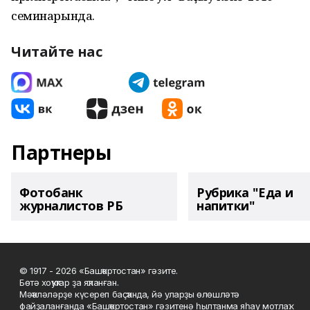
семинарында.
Читайте нас
Партнеры
Фотобанк
Рубрика "Еда и
журналистов РБ
напитки"
© 1917 - 2026 «Башҡортостан» гәзите.
Бөтә хоҡуҡтар ҙа яҡланған.
Мәҡәләләрҙе күсереп баҫҡанда, йә уларҙы өлөшләтә
файҙаланғанда «Башҡортостан» гәзитенә һылтанма яһау мотлаҡ.