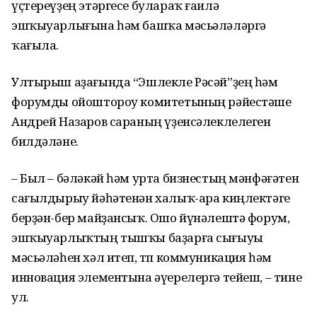
үҫтереүҙең этәргесе булараҡ ғаилә
эшҡыуарлығына һәм башҡа мәсьәләләргә
ҡағыла.
Ултырыш аҙағында “Эшлекле Рәсәй”ҙең һәм
форумды ойоштороу комитетының рәйестәше
Андрей Назаров сараның үҙенсәлеклелеген
билдәләне.
– Был – бәләкәй һәм урта бизнестың мәнфәғәтен
сағылдырыу йәһәтенән халыҡ-ара киңлектәге
берҙән-бер майҙансыҡ. Ошо йүнәлештә форум,
эшҡыуарлыҡтың тышҡы баҙарға сығыуы
мәсьәләһен хәл итеп, төп коммуникация һәм
инновация элементына әүерелергә тейеш, – тине
ул.