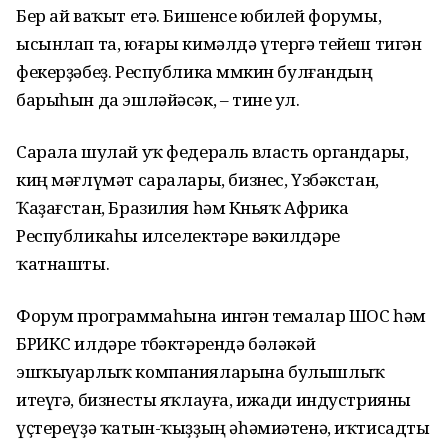
Бер ай ваҡыт етә. Бишенсе юбилей форумы,
ысынлап та, юғары кимәлдә үтергә тейеш тигән
фекерҙәбеҙ. Республика мөмкин булғандың
барыһын да эшләйәсәк, – тине ул.
Сарала шулай уҡ федераль власть органдары,
киң мәғлүмәт саралары, бизнес, Үзбәкстан,
Ҡаҙағстан, Бразилия һәм Көньяҡ Африка
Республикаһы илселектәре вәкилдәре
ҡатнашты.
Форум программаһына ингән темалар ШОС һәм
БРИКС илдәре төбәктәрендә бәләкәй
эшҡыуарлыҡ компанияларына булышлыҡ
итеүгә, бизнесты яҡлауға, ижади индустрияны
үҫтереүҙә ҡатын-ҡыҙҙың әһәмиәтенә, иҡтисадты