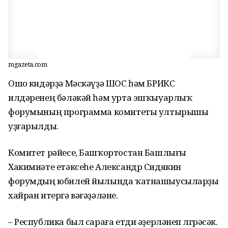
mgazeta.com
Ошо көндәрҙә Мәскәүҙә ШОС һәм БРИКС
илдәренең бәләкәй һәм урта эшҡыуарлыҡ
форумының программа комитеты ултырышы
уҙғарылды.
Комитет рәйесе, Башҡортостан Башлығы
Хакимиәте етәксеһе Александр Сидякин
форумдың юбилей йылында ҡатнашыусыларҙы
хайран итергә вәғәҙәләне.
– Республика был сараға етди әҙерләнеп өлгөрәсәк.