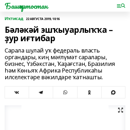
Башҡортостан
Иҡтисад
22 АВГУСТА 2019, 10:16
Бәләкәй эшҡыуарлыҡҡа –
ҙур иғтибар
Сарала шулай уҡ федераль власть
органдары, киң мәғлүмәт саралары,
бизнес, Үзбәкстан, Ҡаҙағстан, Бразилия
һәм Көньяҡ Африка Республикаһы
илселектәре вәкилдәре ҡатнашты.