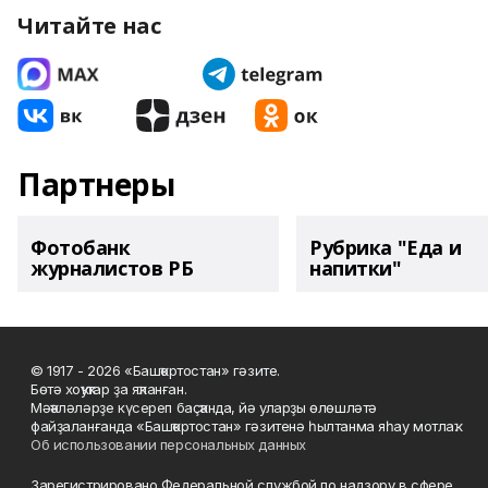
Читайте нас
Партнеры
Фотобанк
Рубрика "Еда и
журналистов РБ
напитки"
© 1917 - 2026 «Башҡортостан» гәзите.
Бөтә хоҡуҡтар ҙа яҡланған.
Мәҡәләләрҙе күсереп баҫҡанда, йә уларҙы өлөшләтә
файҙаланғанда «Башҡортостан» гәзитенә һылтанма яһау мотлаҡ.
Об использовании персональных данных
Зарегистрировано Федеральной службой по надзору в сфере