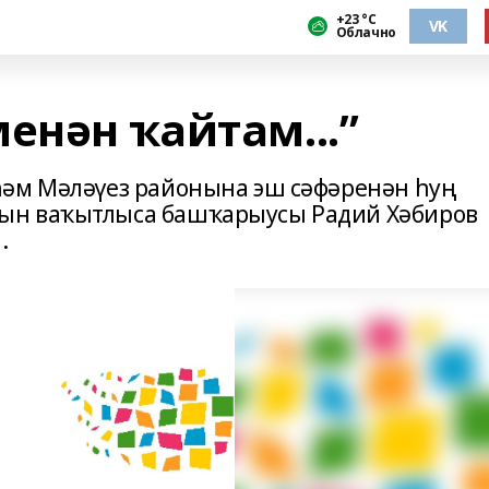
+23 °С
VK
Облачно
енән ҡайтам...”
һәм Мәләүез районына эш сәфәренән һуң
ын ваҡытлыса башҡарыусы Радий Хәбиров
.