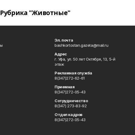
Рубрика "Животные"
Эл. почта
лы
bashkortostan.gazeta@mail.ru
Адрес
г. Уфа, ул. 50 лет Октября, 13, 5-й
этаж
Рекламная служба
8(347)272-62-61
Приемная
8(347)272-05-43
Сотрудничество
8(347) 273-83-92
Отдел кадров
8(347)272-05-43