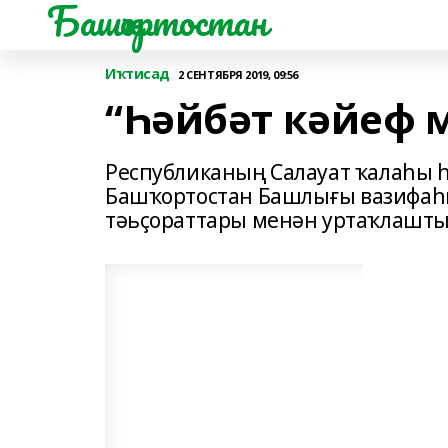
Башҡортостан
Иҡтисад
2 СЕНТЯБРЯ 2019, 09:56
“Һәйбәт кәйеф м
Республиканың Салауат ҡалаһы 
Башҡортостан Башлығы вазифаһ
тәьҫораттары менән уртаҡлашты