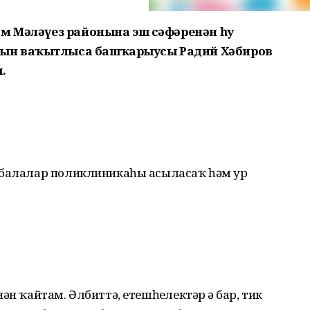
м Мәләүез районына эш сәфәренән һуң
ын ваҡытлыса башҡарыусы Радий Хәбиров
.
 балалар поликлиникаһы асыласаҡ һәм ҙур
н ҡайтам. Әлбиттә, етешһеҙлектәр ҙә бар, тик