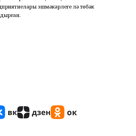
дприятиелары эшмәкәрлеге лә төбәк
лдырған.