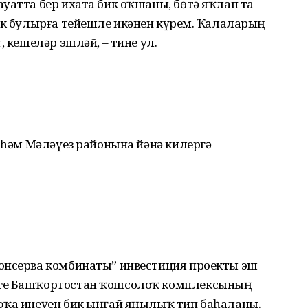
уатта бер ихата бик оҡшаны, бөтә яҡлап та
ек булырға тейешле икәнен күрҙем. Ҡалаларҙың
, кешеләр эшләй, – тине ул.
а һәм Мәләүез районына йәнә килергә
онсерва комбинаты” инвестиция проекты эш
әге Башҡортостан ҡошсолоҡ комплексының
фҡа инеүен бик ыңғай яңылыҡ тип баһаланы.