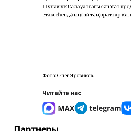
Шулай уҡ Салауаттағы сәнәғәт пре
етәксеһендә ыңғай тәьҫораттар ҡа
Фото: Олег Яровиков.
Читайте нас
Партнеры