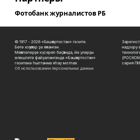
Фотобанк журналистов РБ
© 1917 - 2026 «Башҡортостан» гәзите.
Зарегист
Бөтә хоҡуҡтар ҙа яҡланған.
надзору 
Мәҡәләләрҙе күсереп баҫҡанда, йә уларҙы
технолог
өлөшләтә файҙаланғанда «Башҡортостан»
(РОСКОМ
гәзитенә һылтанма яһау мотлаҡ.
серия ПИ
Об использовании персональных данных