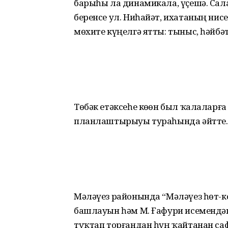
барыһы ла динамикала, үҫешә. Сала
беренсе ул. Ниһайәт, ихатаның нис
мөхите күңелгә ятты: тыныс, һәйбәт
Төбәк етәксеһе көҙөн был ҡалаларғ
планлаштырыуы тураһында әйтте.
Мәләүез районында “Мәләүез һөт-к
башлауын һәм М. Ғафури исеменд
туҡтап торғандан һуң ҡайтанан са