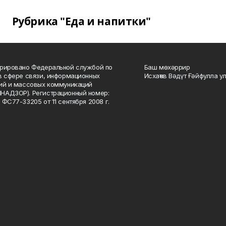
Рубрика "Еда и напитки"
рировано Федеральной службой по
Баш мөхәррир
в сфере связи, информационных
Исхаҡов Вәдүт Ғәйфулла у
ий и массовых коммуникаций
НАДЗОР). Регистрационный номер:
 ФС77-33205 от 11 сентября 2008 г.