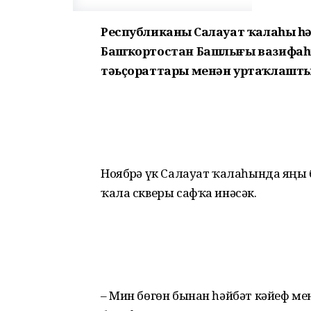
Республиканың Салауат ҡалаһы һә
Башҡортостан Башлығы вазифаһ
тәьҫораттары менән уртаҡлашты
Ноябрҙә үк Салауат ҡалаһында яңы
ҡала скверы сафҡа инәсәк.
– Мин бөгөн бынан һәйбәт кәйеф менә