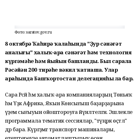
Фото: saratov.gov.ru
8 октябрҙә Ҡаһирә ҡалаһында "Ҙур сәнәғәт
аҙналығы" халыҡ-ара сәнәғәт һәм технология
күргәҙмәһе һәм йыйын башланды. Был сарала
Рәсәйҙән 200 тирәһе вәкил ҡатнаша. Улар
араһында Башҡортостан делегацияһы ла бар.
Сара Рәсәй һәм халыҡ-ара компанияларҙың Төньяҡ
һәм Үҙәк Африка, Яҡын Көнсығыш баҙарҙарына
әүҙем сығыуын ойоштороуға йүнәлтелгән. Эшлекле
программала тематик сессиялар, "түңәрәк өҫтәл"
дәр бара. Күргәҙмәгә транспорт машиналары,
етештереүҙе автоматлаштырыу өсөн