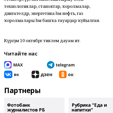
технологиялар, станоктар, ҡоролмалар,
двигателдәр, энергетика һәм нефть, газ
ҡоролмалары һәм башҡа тауарҙар ҡуйылған.
Күргәҙмә 10 октябргә тиклем дауам итә.
Читайте нас
Партнеры
Фотобанк
Рубрика "Еда и
журналистов РБ
напитки"