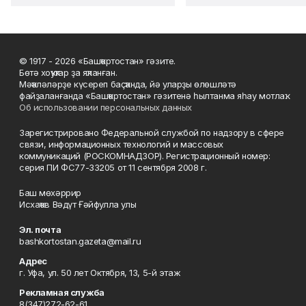
© 1917 - 2026 «Башҡортостан» гәзите.
Бөтә хоҡуҡтар ҙа яҡланған.
Мәҡәләләрҙе күсереп баҫҡанда, йә уларҙы өлөшләтә
файҙаланғанда «Башҡортостан» гәзитенә һылтанма яһау мотлаҡ.
Об использовании персональных данных
Зарегистрировано Федеральной службой по надзору в сфере
связи, информационных технологий и массовых
коммуникаций (РОСКОМНАДЗОР). Регистрационный номер:
серия ПИ ФС77-33205 от 11 сентября 2008 г.
Баш мөхәррир
Исхаҡов Вәдүт Ғәйфулла улы
Эл. почта
bashkortostan.gazeta@mail.ru
Адрес
г. Уфа, ул. 50 лет Октября, 13, 5-й этаж
Рекламная служба
8(347)272-62-61