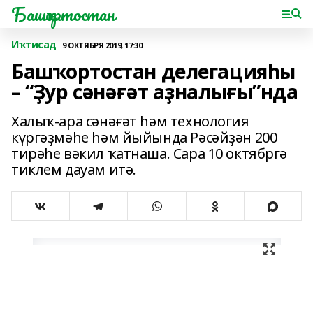
Башҡортостан
Иҡтисад
9 ОКТЯБРЯ 2019, 17:30
Башҡортостан делегацияһы
– “Ҙур сәнәғәт аҙналығы”нда
Халыҡ-ара сәнәғәт һәм технология
күргәҙмәһе һәм йыйында Рәсәйҙән 200
тирәһе вәкил ҡатнаша. Сара 10 октябргә
тиклем дауам итә.