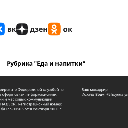
Рубрика "Еда и напитки"
рировано Федеральной службой по
Баш мөхәррир
в сфере связи, информационных
Исхаҡов Вәдүт Ғәйфулла у
ий и массовых коммуникаций
НАДЗОР). Регистрационный номер:
 ФС77-33205 от 11 сентября 2008 г.