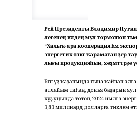
Рәсәй Президенты Владимир Путин бы
ле­ге­нең илдең мул тормошон тәьм
“Халыҡ-ара кооперация һәм экспо
энергетик өлкәгә ҡа­ра­маған әҙер та
лығы продукцияһын, хеҙ­мәт­тәрҙе
Бөгөн үҙ ҡаҙаныңда ғына ҡайнап алға
атлайым тиһәң, донъя баҙарын яулар
күҙ уңында тотоп, 2024 йылға энер
3,83 миллиард долларға тиклем ет