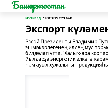
Башҡортостан
Иҡтисад
11 ОКТЯБРЯ 2019, 06:40
Экспорт күләме
Рәсәй Президенты Владимир Пути
эшмәкәр­ле­ге­нең илдең мул тор
билдәләп үтте. “Халыҡ-ара коопе
йылдарҙа энергетик өлкәгә ҡа­ра­
һәм ауыл хужа­лығы продукцияһын,