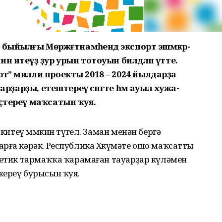
йылғы Мөрәжәғәт­на­мә­һендә экспорт эшмәкәр­
ин итеүҙә ҙур урын тотоуын билдәләп үтте.
рт” милли проекты 2018 – 2024 йылдарҙа
уарҙарҙы, етеш­тереү сәнәғәте һәм ауыл хужа­
 үҫтереү маҡсатын ҡуя.
 китеү мөмкин түгел. Заман менән бергә
­ға кәрәк. Республика Хөкү­мәте ошо маҡсатты
­гетик тармаҡҡа ҡарамаған тауарҙар күләмен
кереү бурысын ҡуя.