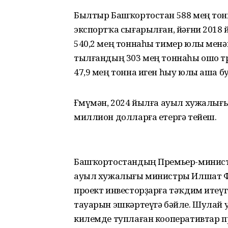
Былтыр Башҡортостан 588 мең тонн
экспортҡа сығарылған, йәғни 2018 
540,2 мең тоннаһы тимер юлы менә
тылғандың 303 мең тоннаһы ошо тра
47,9 мең тонна иген һыу юлы аша 
Ғөмүмән, 2024 йылға ауыл хужа­лығ
миллион долларға етергә тейеш.
Башҡортостандың Премьер-минист
ауыл хужалығы министры Илшат Фәз
проект инвесторҙарға тәҡдим итеүг
тауарын эшкәртеүгә бәйле. Шулай 
килемде туплаған кооперативтар 