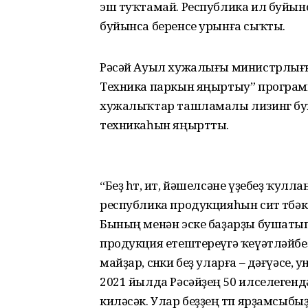
эш туҡ­тамай. Республика ил буйы
буйынса беренсе урынға сыҡты.
Рәсәй Ауыл хужалығы министр­лығы 
Техника паркын яңыр­тыу” програ
хужалыҡтар ташламалы лизинг бу
техни­каһын яңыртты.
“Беҙ һөт, ит, йәшелсәне үҙебеҙ ҡулл
республика продукцияһын сит төбәкт
Бының менән эске баҙарҙы бушатып
продукция етеш­тереүгә ҡеүәтләйбеҙ.
майҙар, сөнки беҙ уларға – дәғүәсе,
2021 йылда Рәсәйҙең 50 илселеген
киләсәк. Улар беҙҙең төп ярҙамсыбы