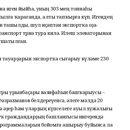
а иген йыйһа, уның 303 мең тоннаһы
йылға ҡарағанда, алты тапҡырға күп. Игендең
н ташылды, шул иҫәптән экспортҡа оҙа­
нспорт төрөнә тура килә. Илеш элеваторынан
бушатылған.
ы тауарҙарын экспортҡа сыға­рыу күләме 230
ры урынбаҫары вазифаһын башҡарыусы –
рахманов бел­дереүенсә, әлеге мәлдә 20
ә әҙер һәм уларҙың күпселеге ауыл хужа­лығы
уҡ граждандарҙың башлан­ғысы нигеҙендә
программаларын бо­йомға ашырыу буйынса ла