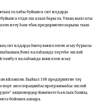
втың талабы буйынса сит илдәрҙә
 буйынса етди эш алып барыла. Уның маҡсаты
әлеп итеү һәм төбәк предприятиеларына тыш­
ң сит илдәрҙә һигеҙ вәкил­леген асыу бурысы
икаһының Вена ҡалаһында тәүгеһе эшләй
Истанбул ҡалаһында вәкиллек асыу
нән көйләнгән. Быйыл 168 пред­прия­тие тәү
Экспорт акселе­ра­цияһы програм­маһы эшләй
ә­ге” ак­цио­нер­ҙар йәм­ғиә­те Һаҡ­лыҡ банкы,
рлектә бойомға ашыра.