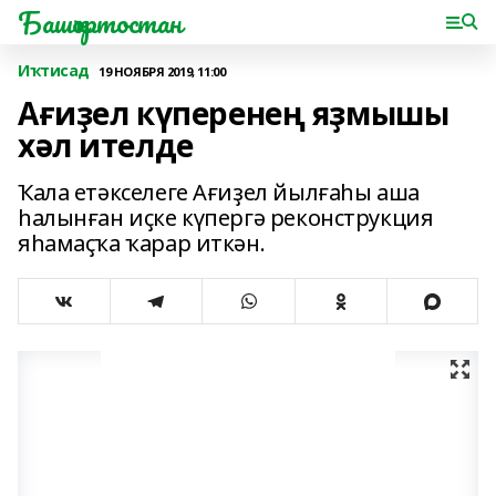
Башҡортостан
Иҡтисад
19 НОЯБРЯ 2019, 11:00
Ағиҙел күперенең яҙмышы
хәл ителде
Ҡала етәкселеге Ағиҙел йылғаһы аша
һалынған иҫке күпергә реконструкция
яһамаҫҡа ҡарар иткән.