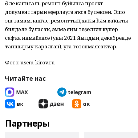
Әле капиталь ремонт буйынса проект
документтарын әҙерләүгә аҡса бүленгән. Ошо
эш тамамланғас, ремонттың хаҡы һәм ваҡыты
билдәле буласаҡ, әммә яңы төҙөлгән күпер
сафҡа инмәйенсә (уны 2021 йылдың декабрендә
тапшырыу ҡаралған), уға тотонмаясаҡтар.
Фото: usem-kirov.ru
Читайте нас
Партнеры