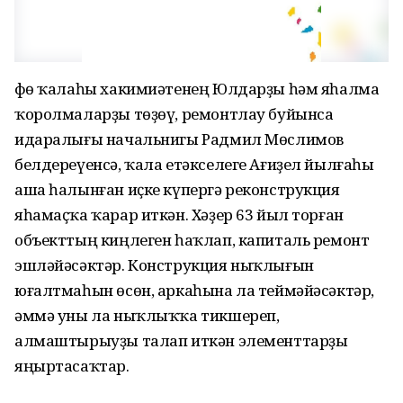
Өфө ҡалаһы хакимиәтенең Юлдарҙы һәм яһалма
ҡоролмаларҙы төҙөү, ремонтлау буйынса
идаралығы начальнигы Радмил Мөслимов
белдереүенсә, ҡала етәкселеге Ағиҙел йылғаһы
аша һалынған иҫке күпергә реконструкция
яһамаҫҡа ҡарар иткән. Хәҙер 63 йыл торған
объекттың киңлеген һаҡлап, капиталь ремонт
эшләйәсәктәр. Конструкция ныҡлығын
юғалтмаһын өсөн, аркаһына ла теймәйәсәктәр,
әммә уны ла ныҡлыҡҡа тикшереп,
алмаштырыуҙы талап иткән элементтарҙы
яңыртасаҡтар.