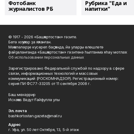
Фотобанк
Рубрика "Еда и
журналистов РБ
напитки"
© 1917 - 2026 «Башҡортостан» гәзите.
Бөтә хоҡуҡтар ҙа яҡланған.
Мәҡәләләрҙе күсереп баҫҡанда, йә уларҙы өлөшләтә
файҙаланғанда «Башҡортостан» гәзитенә һылтанма яһау мотлаҡ.
Об использовании персональных данных
Зарегистрировано Федеральной службой по надзору в сфере
связи, информационных технологий и массовых
коммуникаций (РОСКОМНАДЗОР). Регистрационный номер:
серия ПИ ФС77-33205 от 11 сентября 2008 г.
Баш мөхәррир
Исхаҡов Вәдүт Ғәйфулла улы
Эл. почта
bashkortostan.gazeta@mail.ru
Адрес
г. Уфа, ул. 50 лет Октября, 13, 5-й этаж