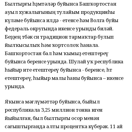
Былтырғы һөҙөмтәләр буйынса Башҡортостан
ауыл хужалығының тулайым продукцияһы
күләме буйынса илдә - етенсе һәм Волга буйы
федераль округында икенсе урынды биләй.
Беҙҙең төбәк өсөн традицион тармаҡтар булып
йылҡысылыҡ һәм ҡортсолоҡ һанала.
Башҡортостан бал һәм ҡымыҙ етештереү
буйынса беренсе урында. Шулай уҡ республика
һыйыр ите етештереү буйынса - беренсе, һөт
етештереү, һыйыр малы һаны буйынса – икенсе
урында.
Яҡынса мәғлүмәттәр буйынса, быйыл
республикала 3,25 миллион тонна иген
йыйылған, был былтырғы осор менән
сағыштырғанда алты процентҡа күберәк. 11 ай