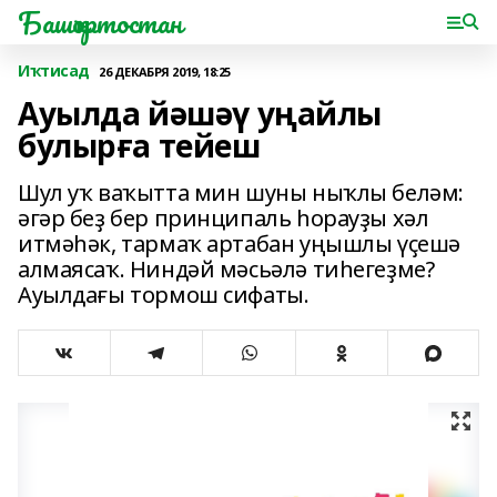
Башҡортостан
Иҡтисад
26 ДЕКАБРЯ 2019, 18:25
Ауылда йәшәү уңайлы
булырға тейеш
Шул уҡ ваҡытта мин шуны ныҡлы беләм:
әгәр беҙ бер принципаль һорауҙы хәл
итмәһәк, тармаҡ артабан уңышлы үҫешә
алмаясаҡ. Ниндәй мәсьәлә тиһегеҙме?
Ауылдағы тормош сифаты.