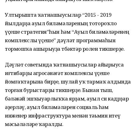
Ултырышта ҡатнашыусылар “2015 - 2019
йылдарҙа ауыл биләмәләреның тотороҡло
үҫеше стратегия”һын һәм “Ауыл биләмәләренең
комплекслы үҫеше” дәүләт программаһын
тормошҡа ашырыуҙа төбәктәр ролен тикшерҙе.
Дәүләт советында ҡатнашыусылар айырыуса
иғтибарҙы агросәнәғәт комплексы үҫеше
йомғаҡтарына бирҙе, шулай уҡ тармаҡ алдында
торған бурыстарҙы тикшерҙе. Бынан тыш,
бәләкәй эшҡыуарлыҡҡа ярҙам, ауыл өсөн кадрҙар
әҙерләү, ауыл биләмәләрен социаль һәм
инженер инфраструктура менән тәьмин итеү
мәсьәләләре ҡаралды.