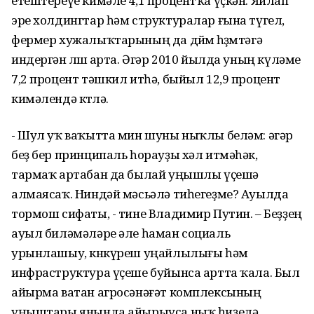
етештереүе кимәле 4,1 процентҡа үҫкән. Яйлап
эре холдингтар һәм структуралар ғына түгел,
фермер хужалыҡтарының да дөйөм һөҙөмтәгә
индергән өлөшө арта. Әгәр 2010 йылда уның күләме
7,2 процент тәшкил итһә, быйыл 12,9 процент
кимәлендә көтөлә.
- Шул уҡ ваҡытта мин шуны ныҡлы беләм: әгәр
беҙ бер принципаль һорауҙы хәл итмәһәк,
тармаҡ артабан да былай уңышлы үҫешә
алмаясаҡ. Ниндәй мәсьәлә тиһегеҙме? Ауылда
тормош сифаты, - тине Владимир Путин. – Беҙҙең
ауыл биләмәләре әле һаман социаль
урынлашыу, көнкүреш уңайлылығы һәм
инфраструктура үҫеше буйынса артта ҡала. Был
айырма ватан агросәнәғәт комплексының
уңыштары янында айырыуса ныҡ һиҙелә.