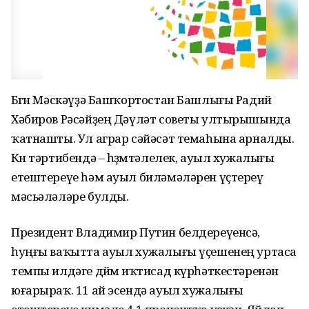
Бөгөн Мәскәүҙә Башҡортостан Башлығы Радий
Хәбиров Рәсәйҙең Дәүләт советы ултырышында
ҡатнашты. Ул аграр сәйәсәт темаһына арналды.
Көн тәртибендә – һөҙөмтәлелек, ауыл хужалығы
етештереүе һәм ауыл биләмәләрен үҫтереү
мәсьәләләре булды.
Президент Владимир Путин белдереүенсә,
һуңғы ваҡытта ауыл хужалығы үҫешенең уртаса
темпы илдәге дөйөм иҡтисад күрһәткестәренән
юғарыраҡ. 11 ай эсендә ауыл хужалығы