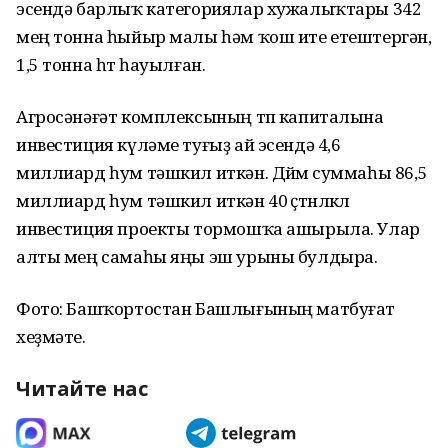
эсендә барлыҡ категориялар хужалыҡтары 342
мең тонна һыйыр малы һәм ҡош ите етештергән,
1,5 тонна һөт һауылған.
Агросәнәғәт комплексының төп капиталына
инвестиция күләме туғыҙ ай эсендә 4,6
миллиард һум тәшкил иткән. Дөйөм суммаһы 86,5
миллиард һум тәшкил иткән 40 өҫтөнлөклө
инвестиция проекты тормошҡа ашырыла. Улар
алты мең самаһы яңы эш урыны булдыра.
Фото: Башҡортостан Башлығының матбуғат
хеҙмәте.
Читайте нас