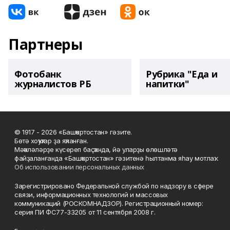
Партнеры
Фотобанк
Рубрика "Еда и
журналистов РБ
напитки"
© 1917 - 2026 «Башҡортостан» гәзите.
Бөтә хоҡуҡтар ҙа яҡланған.
Мәҡәләләрҙе күсереп баҫҡанда, йә уларҙы өлөшләтә
файҙаланғанда «Башҡортостан» гәзитенә һылтанма яһау мотлаҡ.
Об использовании персональных данных
Зарегистрировано Федеральной службой по надзору в сфере
связи, информационных технологий и массовых
коммуникаций (РОСКОМНАДЗОР). Регистрационный номер:
серия ПИ ФС77-33205 от 11 сентября 2008 г.