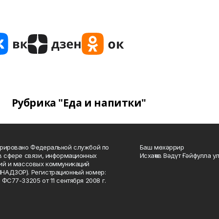
Рубрика "Еда и напитки"
рировано Федеральной службой по
Баш мөхәррир
в сфере связи, информационных
Исхаҡов Вәдүт Ғәйфулла у
ий и массовых коммуникаций
НАДЗОР). Регистрационный номер:
 ФС77-33205 от 11 сентября 2008 г.