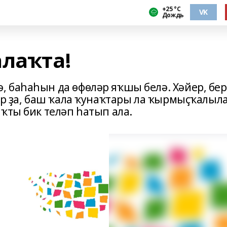
+25 °С
VK
Дождь
алаҡта!
 баһаһын да өфөләр яҡшы белә. Хәйер, бер
тар ҙа, баш ҡала ҡунаҡтары ла ҡырмыҫ­ҡалыл
ҡты бик теләп һатып ала.