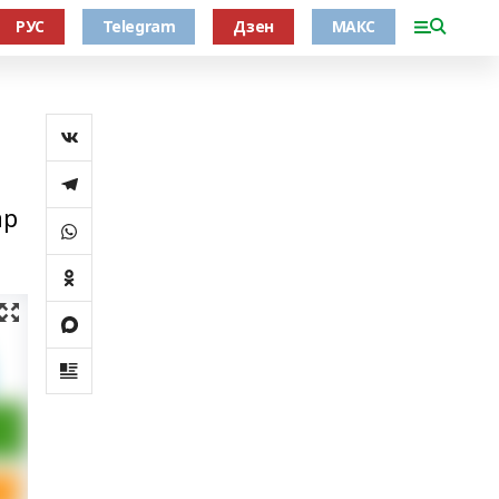
РУС
Telegram
Дзен
МАКС
ар