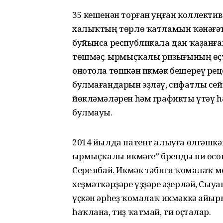
35 кешенән торған уңған коллекти
халыҡтың төрлө ҡатламын ҡәнәғә
буйынса республикала дан ҡаҙанған
төшмәҫ. Ҡырмыҫҡалы ризығының өҫтө
онотола төшкән икмәк бешереү реце
булмағандарын эҙләү, сифатлы се
йөкләмәләрен һәм графикты үтәү һ
булмауы.
2014 йылда патент алыуға өлгәшк
Ҡырмыҫҡалы икмәге” бренды ни өс
Сере ябай. Икмәк тәбиғи ҡомалаҡ м
хеҙмәткәрҙәре үҙҙәре әҙер­ләй, Сыу
үҫкән әрһеҙ ҡомалаҡ икмәккә айырыу
һаҡлана, тиҙ ҡатмай, ти оҫталар.