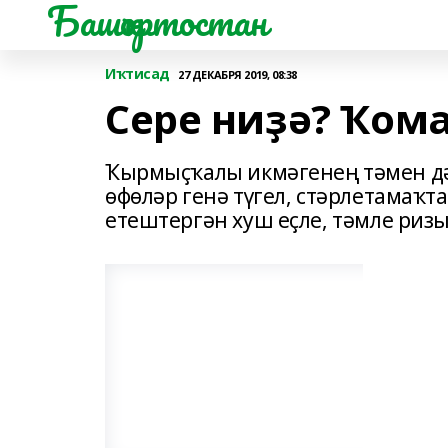
Башҡортостан
Иҡтисад
27 ДЕКАБРЯ 2019, 08:38
Сере ниҙә? Ҡом
Ҡырмыҫҡалы икмәгенең тәмен дә,
өфөләр генә түгел, стәрле­тамаҡ
етештергән хуш еҫле, тәмле ризы