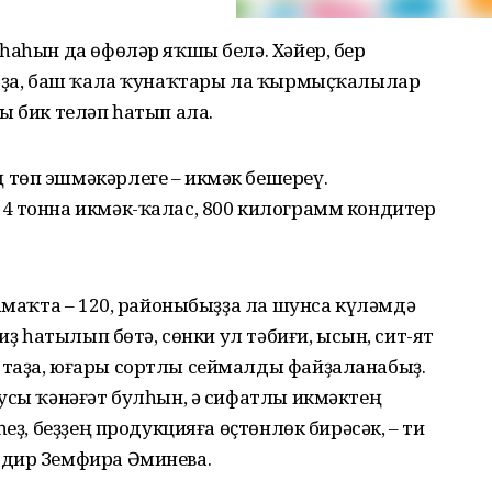
һаһын да өфөләр яҡшы белә. Хәйер, бер
р ҙа, баш ҡала ҡунаҡтары ла ҡырмыҫ­ҡалылар
ы бик теләп һатып ала.
 төп эшмәкәрлеге – икмәк бешереү.
4 тонна икмәк-ҡалас, 800 килограмм кондитер
тамаҡта – 120, районыбыҙҙа ла шунса күләмдә
иҙ һатылып бөтә, сөнки ул тәбиғи, ысын, сит-ят
таҙа, юғары сортлы сеймалды файҙаланабыҙ.
усы ҡәнәғәт булһын, ә сифатлы икмәктең
еҙ, беҙҙең продукцияға өҫтөнлөк бирәсәк, – ти
өдир Земфира Әминева.