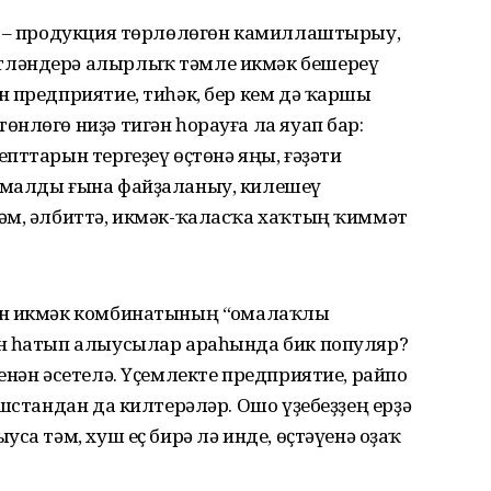
в – продукция төрлөлөгөн камиллаштырыу,
тләндерә алырлыҡ тәмле икмәк бешереү
 предприятие, тиһәк, бер кем дә ҡаршы
нлөгө ниҙә тигән һорауға ла яуап бар:
пттарын тергеҙеү өҫтөнә яңы, ғәҙәти
ймалды ғына файҙаланыу, килешеү
әм, әлбиттә, икмәк-ҡаласҡа хаҡтың ҡиммәт
ән икмәк комбинатының “Ҡомалаҡлы
өн һатып алыусылар араһында бик популяр?
енән әсетелә. Үҫемлекте предприятие, райпо
ашстандан да килтерәләр. Ошо үҙебеҙҙең ерҙә
са тәм, хуш еҫ бирә лә инде, өҫтәүенә оҙаҡ