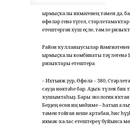
Ҡырмыҫҡалы икмәгенең тәмен дә, ба
өфөләр генә түгел, стәрле­тамаҡта
етештергән хуш еҫле, тәмле ризыҡт
Район ҡулланыусылар йәмғиә­тенең
Ҡырмыҫҡалы комбинаты тәүлегенә 1
ризыҡтары етештерә.
– Ихтыяж ҙур, Өфөлә – 380, Стәрле
сауҙа нөктәһе бар. Аҙыҡ-түлек бик т
ҡушымтаһыҙ. Бары экологик яҡтан 
Беҙҙең өсөн иң мөһиме – һатып алы
тәмен тойған кеше артабан, һис һүҙһ
икмәк-ҡалас етештереү буйынса м