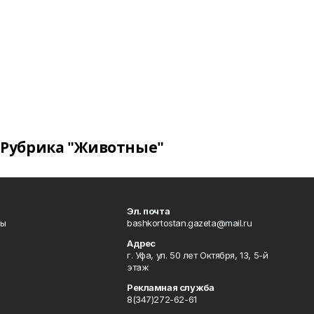
Рубрика "Животные"
Эл. почта
лы
bashkortostan.gazeta@mail.ru
Адрес
г. Уфа, ул. 50 лет Октября, 13, 5-й
этаж
Рекламная служба
8(347)272-62-61