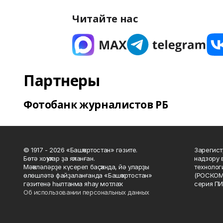
Читайте нас
Партнеры
Фотобанк журналистов РБ
© 1917 - 2026 «Башҡортостан» гәзите.
Зарегист
Бөтә хоҡуҡтар ҙа яҡланған.
надзору 
Мәҡәләләрҙе күсереп баҫҡанда, йә уларҙы
технолог
өлөшләтә файҙаланғанда «Башҡортостан»
(РОСКОМ
гәзитенә һылтанма яһау мотлаҡ.
серия ПИ
Об использовании персональных данных