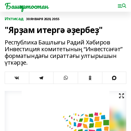
Башҡортостан
Иҡтисад
30 ЯНВАРЯ 2020, 20:55
"Ярҙам итергә әҙербеҙ"
Республика Башлығы Радий Хәбиров
Инвестиция комитетының “Инвестсәғәт”
форматындағы сираттағы ултырышын
үткәрҙе.