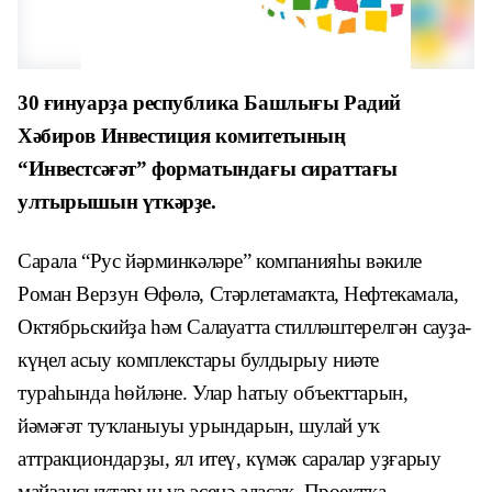
30 ғинуарҙа республика Башлығы Радий
Хәбиров Инвестиция комитетының
“Инвестсәғәт” форматындағы сираттағы
ултырышын үткәрҙе.
Сарала “Рус йәрминкәләре” компанияһы вәкиле
Роман Верзун Өфөлә, Стәрлетамаҡта, Нефтекамала,
Октябрьскийҙа һәм Салауатта стилләштерелгән сауҙа-
күңел асыу комплекстары булдырыу ниәте
тураһында һөйләне. Улар һатыу объекттарын,
йәмәғәт туҡланыуы урындарын, шулай уҡ
аттракциондарҙы, ял итеү, күмәк саралар уҙғарыу
майҙансыҡтарын үҙ эсенә аласаҡ. Проектҡа