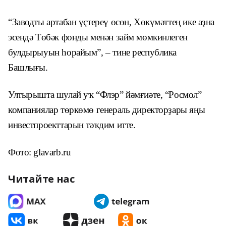
“Заводты артабан үҫтереү өсөн, Хөкүмәттең ике аҙна
эсендә Төбәк фонды менән займ мөмкинлеген
булдырыуын һорайым”, – тине республика
Башлығы.
Ултырышта шулай уҡ “Флэр” йәмғиәте, “Росмол”
компаниялар төркөмө генераль директорҙары яңы
инвестпроекттарын тәҡдим итте.
Фото: glavarb.ru
Читайте нас