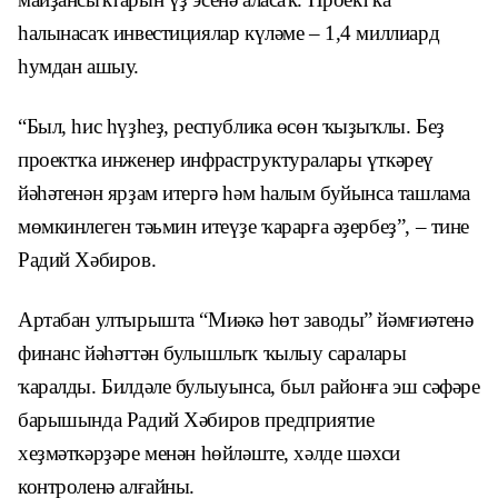
һалынасаҡ инвестициялар күләме – 1,4 миллиард
һумдан ашыу.
“Был, һис һүҙһеҙ, республика өсөн ҡыҙыҡлы. Беҙ
проектҡа инженер инфраструктуралары үткәреү
йәһәтенән ярҙам итергә һәм һалым буйынса ташлама
мөмкинлеген тәьмин итеүҙе ҡарарға әҙербеҙ”, – тине
Радий Хәбиров.
Артабан ултырышта “Миәкә һөт заводы” йәмғиәтенә
финанс йәһәттән булышлыҡ ҡылыу саралары
ҡаралды. Билдәле булыуынса, был районға эш сәфәре
барышында Радий Хәбиров предприятие
хеҙмәткәрҙәре менән һөйләште, хәлде шәхси
контроленә алғайны.