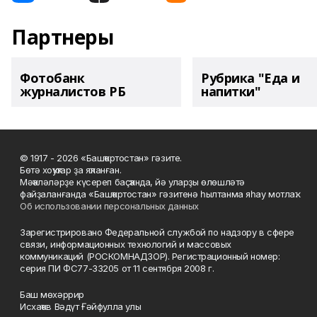
Партнеры
Фотобанк
Рубрика "Еда и
журналистов РБ
напитки"
© 1917 - 2026 «Башҡортостан» гәзите.
Бөтә хоҡуҡтар ҙа яҡланған.
Мәҡәләләрҙе күсереп баҫҡанда, йә уларҙы өлөшләтә
файҙаланғанда «Башҡортостан» гәзитенә һылтанма яһау мотлаҡ.
Об использовании персональных данных
Зарегистрировано Федеральной службой по надзору в сфере
связи, информационных технологий и массовых
коммуникаций (РОСКОМНАДЗОР). Регистрационный номер:
серия ПИ ФС77-33205 от 11 сентября 2008 г.
Баш мөхәррир
Исхаҡов Вәдүт Ғәйфулла улы