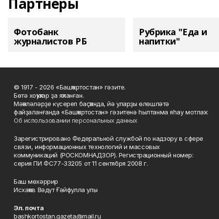
Партнеры
Фотобанк
Рубрика "Еда и
журналистов РБ
напитки"
© 1917 - 2026 «Башҡортостан» гәзите.
Бөтә хоҡуҡтар ҙа яҡланған.
Мәҡәләләрҙе күсереп баҫҡанда, йә уларҙы өлөшләтә
файҙаланғанда «Башҡортостан» гәзитенә һылтанма яһау мотлаҡ.
Об использовании персональных данных
Зарегистрировано Федеральной службой по надзору в сфере
связи, информационных технологий и массовых
коммуникаций (РОСКОМНАДЗОР). Регистрационный номер:
серия ПИ ФС77-33205 от 11 сентября 2008 г.
Баш мөхәррир
Исхаҡов Вәдүт Ғәйфулла улы
Эл. почта
bashkortostan.gazeta@mail.ru