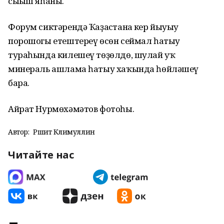
сығыш яһаны.
Форум сиктәрендә Ҡаҙағстанға кер йыуыу
порошогы етештереү өсөн сеймал һатыу
тураһында килешеү төҙөлдө, шулай уҡ
минераль ашлама һатыу хаҡында һөйләшеү
бара.
Айрат Нурмөхәмәтов фотоһы.
Автор:
Рәшит Кәлимуллин
Читайте нас