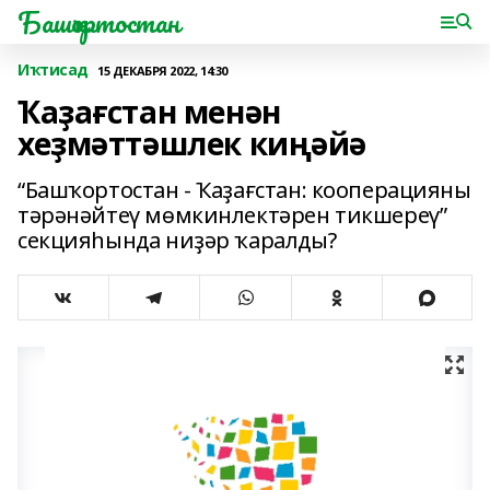
Башҡортостан
Иҡтисад
15 ДЕКАБРЯ 2022, 14:30
Ҡаҙағстан менән
хеҙмәттәшлек киңәйә
“Башҡортостан - Ҡаҙағстан: кооперацияны
тәрәнәйтеү мөмкинлектәрен тикшереү”
секцияһында ниҙәр ҡаралды?