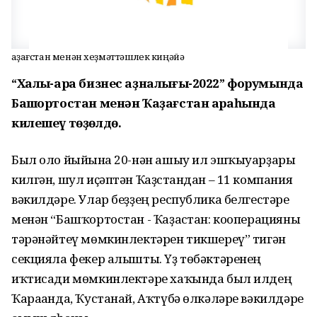
Ҡаҙағстан менән хеҙмәттәшлек киңәйә
“Халыҡ-ара бизнес аҙналығы-2022” форумында
Башҡортостан менән Ҡаҙағстан араһында
килешеү төҙөлдө.
Был оло йыйынға 20-нән ашыу ил эшҡыуарҙары
килгән, шул иҫәптән Ҡаҙғстандан – 11 компания
вәкилдәре. Улар беҙҙең республика белгестәре
менән “Башҡортостан - Ҡаҙағстан: кооперацияны
тәрәнәйтеү мөмкинлектәрен тикшереү” тигән
секцияла фекер алышты. Үҙ төбәктәренең
иҡтисади мөмкинлектәре хаҡында был илдең
Ҡарағанда, Ҡустанай, Аҡтүбә өлкәләре вәкилдәре