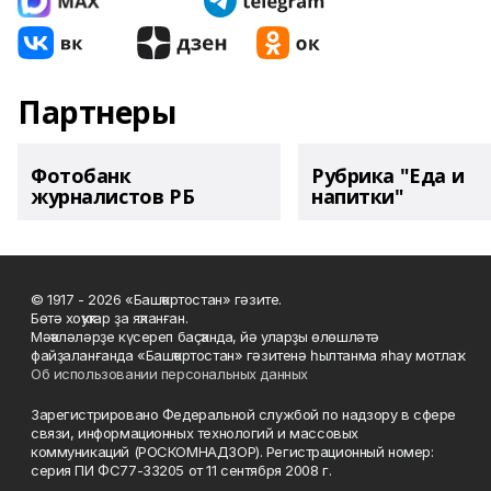
Партнеры
Фотобанк
Рубрика "Еда и
журналистов РБ
напитки"
© 1917 - 2026 «Башҡортостан» гәзите.
Бөтә хоҡуҡтар ҙа яҡланған.
Мәҡәләләрҙе күсереп баҫҡанда, йә уларҙы өлөшләтә
файҙаланғанда «Башҡортостан» гәзитенә һылтанма яһау мотлаҡ.
Об использовании персональных данных
Зарегистрировано Федеральной службой по надзору в сфере
связи, информационных технологий и массовых
коммуникаций (РОСКОМНАДЗОР). Регистрационный номер:
серия ПИ ФС77-33205 от 11 сентября 2008 г.