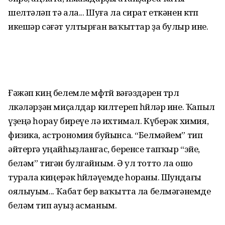
шелтәләп тә ала... Шуға ла сират еткәнен көтөп
икешәр сәғәт ултырған ваҡыттар ҙа булыр ине.
Ғәжәп киң белемле мөфтөй вәғәздәрен төрлө
өлкәләрҙән миҫалдар килтереп һөйләр ине. Ҡапыл
үҙеңә һорау биреүе лә ихтимал. Күберәк химия,
физика, астрономия буйынса. “Белмәйем” тип
әйтергә уңайһыҙланғас, беренсе тапҡыр “эйе,
беләм” тигән булғайным. Ә ул тотто ла ошо
турала киңерәк һөйләүемде һораны. Шундағы
оялыуым... Ҡабат бер ваҡытта ла белмәгәнемде
беләм тип ауыҙ асманым.