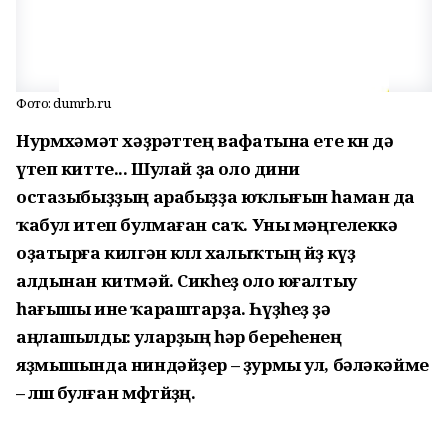
Фото: dumrb.ru
Нурмөхәмәт хәҙрәттең вафатына ете көн дә
үтеп китте... Шулай ҙа оло дини
остазыбыҙҙың арабыҙҙа юҡлығын һаман да
ҡабул итеп булмаған саҡ. Уны мәңгелеккә
оҙатырға килгән көллө халыҡтың йөҙө күҙ
алдынан китмәй. Сикһеҙ оло юғалтыу
һағышы ине ҡараштарҙа. Һүҙһеҙ ҙә
аңлашылды: уларҙың һәр береһенең
яҙмышында ниндәйҙер – ҙурмы ул, бәләкәйме
– өлөшө булған мөфтөйҙөң.