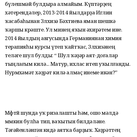
бүлешмәй булдыра алмайым. Күптәрҙең
хәтерендәлер, 2013-2014 йылдарҙа Иглин
ҡасабаһынан Зөлхизә Бәхтиева яман шешкә
ҡаршы көрәште. Ул минең яҡын әхирәтем ине.
2014 йылдың авгусында Германиянан химия
терапияһы курсы үтеп ҡайтҡас, Зөлхизәнең
теләге шул булды: “ Шул ҡәҙәр аят-доғалар
тыңлағым килә... Матур, ихлас итеп уҡылғанды.
Нурмөхәмәт хәҙрәт килә алмаҫ инеме икән?”
Мөфтөй шунда уҡ ризалашты һәм, ошо мәлдә
мөмкин булһа тип, ваҡытын билдәләне.
Тәғәйенләнгән көндә аятҡа барҙыҡ. Хәҙрәттең