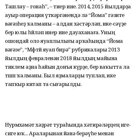
Ташлау – гонаһ”, – тиер ине. 2014, 2015 йылдарҙа
ауыр операция үткәргәнендә лә “Йома” гәзите
вәғәзһеҙ ҡалманы – алдан хәстәрләп, ике-өсәүҙе
бер юлы һөйләп инер ине дауаханаға. Уның
ошондай оло яуаплылығы арҡаһында “Йома
вәғәзе”, “Мөфтөй яуап бирә” рубрикалары 2013
йылдың февраленән 2018 йылдың майына
тиклем аҙна һайын донъя күрҙе, бер ваҡытта ла
төшөп ҡалманы. Был яҙмаларҙы туплап, ике
тапҡыр китап та сығарылды.
Нурмөхәмәт хәҙрәт тураһында хәтирәләрҙең иге-
сиге юҡ... Араларынан йәнә берәүһе менән