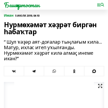
Башҡортостан
Иман
5 ИЮЛЯ 2019, 04:10
Нурмөхәмәт хәҙрәт биргән
һабаҡтар
“ Шул ҡәҙәр аят-доғалар тыңлағым килә...
Матур, ихлас итеп уҡылғанды.
Нурмөхәмәт хәҙрәт килә алмаҫ инеме
икән?”