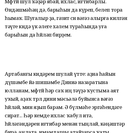
Мөфтөй шул ҡәҙәр ябай, ихлас, иғтибарлы.
Өндәшмәһәң дә, барыһын да күреп, белеп тора
һымаҡ. Шуғалыр ҙа, гәзит өсөн вәғәз алырға килгән
тәүге көндә үк әлеге хәлем тураһында уға
барыһын да һөйләп бирҙем.
Артабанғы көндәрем шулай үтте: аҙна һайын
дүшәмбе йә шишәмбе Диниә назаратына
юлланам, мөфтөй һәр саҡ иң тәүҙә ҡустыма аят
уҡый, аҙаҡ төрлө дини мәсьәлә буйынса вәғәз
һөйләй, мин яҙып барам. Ә бүлмәһе эргәһендәге
сират... Һәр кемде ихлас ҡабул итә,
һөйләгәндәрен иғтибар менән тыңлай, кәңәштәр
бирә, аңлата, имамдарҙы атайҙарса ҡаты