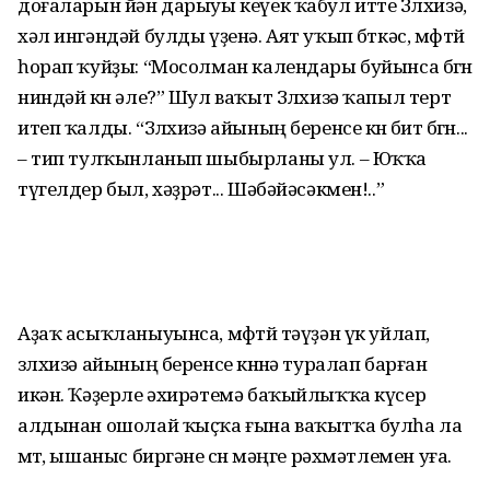
доғаларын йән дарыуы кеүек ҡабул итте Зөлхизә,
хәл ингәндәй булды үҙенә. Аят уҡып бөткәс, мөфтөй
һорап ҡуйҙы: “Мосолман календары буйынса бөгөн
ниндәй көн әле?” Шул ваҡыт Зөлхизә ҡапыл терт
итеп ҡалды. “Зөлхизә айының беренсе көнө бит бөгөн...
– тип тулҡынланып шыбырланы ул. – Юҡҡа
түгелдер был, хәҙрәт... Шәбәйәсәкмен!..”
Аҙаҡ асыҡланыуынса, мөфтөй тәүҙән үк уйлап,
зөлхизә айының беренсе көнөнә туралап барған
икән. Ҡәҙерле әхирәтемә баҡыйлыҡҡа күсер
алдынан ошолай ҡыҫҡа ғына ваҡытҡа булһа ла
өмөт, ышаныс биргәне өсөн мәңге рәхмәтлемен уға.