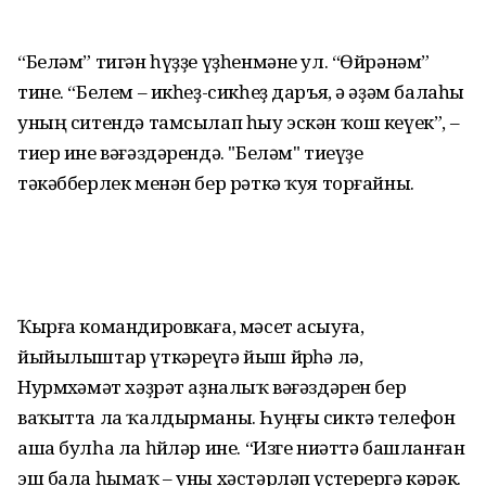
“Беләм” тигән һүҙҙе үҙһенмәне ул. “Өйрәнәм”
тине. “Белем – икһеҙ-сикһеҙ даръя, ә әҙәм балаһы
уның ситендә тамсылап һыу эскән ҡош кеүек”, –
тиер ине вәғәздәрендә. "Беләм" тиеүҙе
тәкәбберлек менән бер рәткә ҡуя торғайны.
Ҡырға командировкаға, мәсет асыуға,
йыйылыштар үткәреүгә йыш йөрөһә лә,
Нурмөхәмәт хәҙрәт аҙналыҡ вәғәздәрен бер
ваҡытта ла ҡалдырманы. Һуңғы сиктә телефон
аша булһа ла һөйләр ине. “Изге ниәттә башланған
эш бала һымаҡ – уны хәстәрләп үҫтерергә кәрәк.