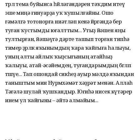
төрлө тема буйынса һөйләгәндәрен тәҡдим итеү
эше миңә ғинуарҙа уҡ ҡушылғайны. Ошо
ғәмәлгә тотонорға ниәтләп кенә йөрөгәндә бер
туған ҡустымды юғалттым... Утыҙ йәшен яңы
тултырған, йәшәүгә дәрте ташып торған типһә
тимер өҙөрлөк яҡынымдың ҡара ҡайғыға һалыуы,
уның алты айлыҡ ҡыҙсығының атайһыҙ
ҡалыуы, атай-әсәйемдең, туғандарымдың бөгөлөп
төшөүе... Тап ошондай сикһеҙ ауыр мәлдә яҡындан
таныштым мин Нурмөхәмәт хәҙрәт менән. Аллаһ
Тәғәлә шулай ҡушҡандыр. Юғиһә нисек күтәрер
инем ул ҡайғыны – әйтә алмайым...