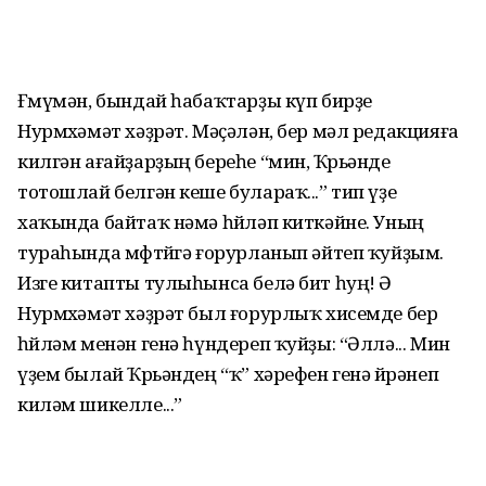
Ғөмүмән, бындай һабаҡтарҙы күп бирҙе
Нурмөхәмәт хәҙрәт. Мәҫәлән, бер мәл редакцияға
килгән ағайҙарҙың береһе “мин, Ҡөрьәнде
тотошлай белгән кеше булараҡ...” тип үҙе
хаҡында байтаҡ нәмә һөйләп киткәйне. Уның
тураһында мөфтөйгә ғорурланып әйтеп ҡуйҙым.
Изге китапты тулыһынса белә бит һуң! Ә
Нурмөхәмәт хәҙрәт был ғорурлыҡ хисемде бер
һөйләм менән генә һүндереп ҡуйҙы: “Әллә... Мин
үҙем былай Ҡөрьәндең “ҡ” хәрефен генә өйрәнеп
киләм шикелле...”