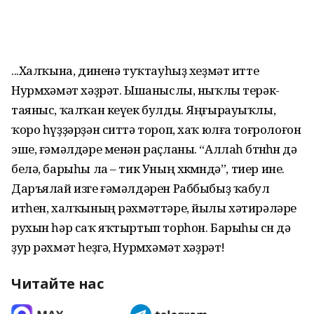
...Халҡына, диненә туҡтауһыҙ хеҙмәт итте
Нурмөхәмәт хәҙрәт. Ышаныслы, ныҡлы терәк-
таяныс, ҡалҡан кеүек булды. Яңғырауыҡлы,
ҡоро һүҙҙәрҙән ситтә тороп, хаҡ юлға тоғролоғон
эше, ғәмәлдәре менән раҫланы. “Аллаһ бөтөнөһөн дә
белә, барыһы ла – тик Уның хөкөмөндә”, тиер ине.
Даръялай изге ғәмәлдәрен Раббыбыҙ ҡабул
итһен, халҡының рәхмәттәре, йылы хәтирәләре
рухын һәр саҡ яҡтыртып торһон. Барыһы өсөн дә
ҙур рәхмәт һеҙгә, Нурмөхәмәт хәҙрәт!
Читайте нас