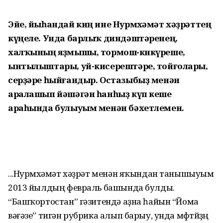
Эйе, йыһандай киң ине Нурмөхәмәт хәҙрәттең
күңеле. Унда барлыҡ диндәштәренең,
халҡының яҙмышы, тормош-көнкүреше,
ынтылыштары, уй-кисерештәре, тойғолары,
серҙәре һыйғандыр. Остазыбыҙ менән
аралашып йәшәгән һанһыҙ күп кеше
араһында булыуым менән бәхетлемен.
...Нурмөхәмәт хәҙрәт менән яҡындан танышыуым
2013 йылдың февраль башында булды.
“Башҡортостан” гәзитендә аҙна һайын “Йома
вәғәзе” тигән рубрика алып барыу, унда мөфтөйҙөң