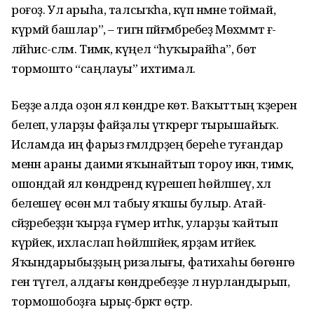
роғоҙ. Ул арыһа, тал­сыҡ­һа, күп нәмәне тоймай,
күр­мәй башлар”, – тигән пәй­ғәмбәребеҙ Мөхәммәт ғә­
ләйһис-сәләм. Тимәк, кү­ңел “һуҡырайһа”, бөтә
тормошто “саңлауы” ихтимал.
Беҙҙе алда оҙон ял көндәре көтә. Ваҡыттың ҡә­ҙерен
белеп, уларҙы фай­ҙалы үткәрергә ты­рышайыҡ.
Исламда иң фарыз ғәмәлдәрҙең береһе ту­ғандар
менән араны даими яҡынайтып тороу икән, тимәк,
ошондай ял көн­дәрендә күрешеп һөй­ләшеү, хәл
белешеү өсөн әмәл табыу яҡшы булыр. Атай-
әсәйҙәребеҙҙән ҡыр­ҙа ғүмер итһәк, уларҙы ҡай­тып
күрәйек, ихласлап һөйләшәйек, ярҙам итәйек.
Яҡындарыбыҙҙың риза­лығы, фатихаһы бөгөнгө
генә түгел, алдағы көндә­ребеҙҙе лә нурландырып,
тормошобоҙға ырыҫ-бәрәкәт өҫтәр.