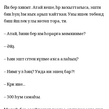
Йәнә бер хикмәт. Атай ке­ше, һәр ваҡыттағыса, эштән
бик һуң һәм ныҡ арып ҡайт­ҡан. Уны ишек төбөндә
биш йәшлек улы көтөп тора, ти.
– Атай, һинән бер нәмә һорарға мөмкинме?
– Әйҙә.
– Һин эштә сәғәтенә күпме аҡса алаһың?
– Нимәгә ул һиңә? Унда ни эшең бар?!
– Кәрәк ине...
– 300 һум самаһы.