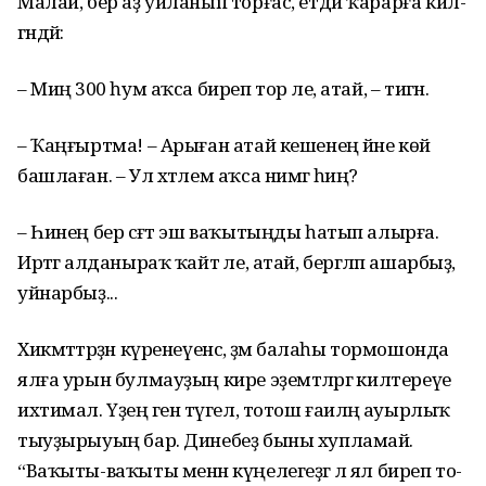
Малай, бер аҙ уйланып торғас, етди ҡарарға кил­
гәндәй:
– Миңә 300 һум аҡса би­реп тор әле, атай, – тигән.
– Ҡаңғыртма! – Арыған атай кешенең йәне көйә
башлаған. – Ул хәтлем аҡса нимәгә һиңә?
– Һинең бер сәғәт эш ва­ҡы­тыңды һатып алырға.
Иртә­гә алданыраҡ ҡайт әле, атай, бергәләп ашар­быҙ,
уйнарбыҙ...
Хикмәттәрҙән күре­не­үен­сә, әҙәм балаһы тормо­шонда
ялға урын бул­мау­ҙың кире эҙемтәләргә кил­те­реүе
ихтимал. Үҙеңә генә түгел, тотош ғаиләңә ауырлыҡ
тыу­ҙырыуың бар. Динебеҙ быны хупламай.
“Ваҡыты-ваҡыты менән кү­ңелегеҙгә лә ял биреп то­