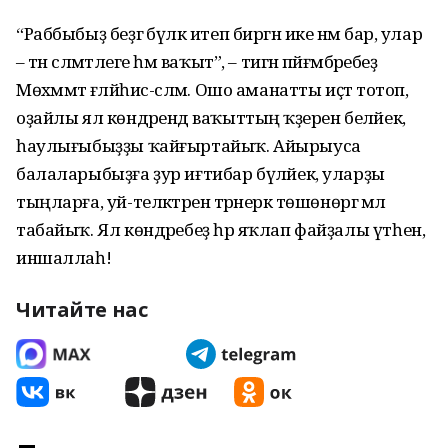
“Раббыбыҙ беҙгә бүләк итеп биргән ике нәмә бар, улар
– тән сәләмәтлеге һәм ваҡыт”, – тигән пәй­ғәм­бәребеҙ
Мөхәммәт ғә­ләйһис-сәләм. Ошо аманатты иҫтә тотоп,
оҙайлы ял көндәрендә ваҡыттың ҡә­ҙерен беләйек,
һау­лығыбыҙҙы ҡайғыртайыҡ. Айырыуса
балаларыбыҙға ҙур иғтибар бүләйек, улар­ҙы
тыңларға, уй-теләк­тә­рен тәрәнерәк төшөнөргә әмәл
табайыҡ. Ял көн­дә­ребеҙ һәр яҡлап файҙалы үтһен,
иншаллаһ!
Читайте нас