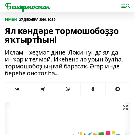
Башҡортостан
Иман
27 ДЕКАБРЯ 2019, 10:59
Ял көндәре тормошобоҙҙо
яҡтыртһын!
Ислам – хеҙмәт дине. Ләкин унда ял да
инҡар ителмәй. Икеһенә лә урын булһа,
тормошобоҙ ыңғай барасаҡ. Әгәр инде
береһе онотолһа...