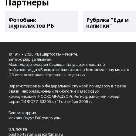
Партнеры
Фотобанк
Рубрика "Еда и
журналистов РБ
напитки"
© 1917 - 2026 «Башҡортостан» гәзите.
Бөтә хоҡуҡтар ҙа яҡланған.
Мәҡәләләрҙе күсереп баҫҡанда, йә уларҙы өлөшләтә
файҙаланғанда «Башҡортостан» гәзитенә һылтанма яһау мотлаҡ.
Об использовании персональных данных
Зарегистрировано Федеральной службой по надзору в сфере
связи, информационных технологий и массовых
коммуникаций (РОСКОМНАДЗОР). Регистрационный номер:
серия ПИ ФС77-33205 от 11 сентября 2008 г.
Баш мөхәррир
Исхаҡов Вәдүт Ғәйфулла улы
Эл. почта
bashkortostan.gazeta@mail.ru