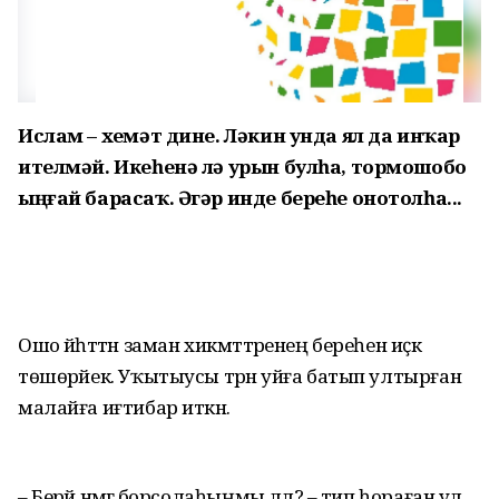
Ислам – хеҙмәт дине. Ләкин унда ял да инҡар
ителмәй. Икеһенә лә урын булһа, тормошобоҙ
ыңғай барасаҡ. Әгәр инде береһе онотолһа...
Ошо йәһәттән заман хик­мәттәренең бе­реһен иҫкә
төшөрәйек. Уҡы­тыу­сы тәрән уйға батып ул­тыр­ған
малайға иғтибар иткән.
– Берәй нәмәгә борсо­ла­һыңмы әллә? – тип һораған ул.