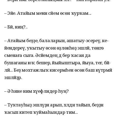
– Эйе. Атайым менән әсә­йем өсөн ҡурҡам...
– Бәй, ниңә?..
– Атайым беҙҙе, балаларын, ашатыу-эсереү, ке­
йен­дереү, уҡытыу өсөн өҙ­лөкһөҙ эшләй, төнгө
сме­на­ға сыға. Әсәйемдең дә бер ҡасан да
бушағаны юҡ: бешерә, йыйыштыра, йы­уа, тегә, бәй­
ләй... Беҙ мох­тажлыҡ кисер­мә­һен өсөн баш күтәрмәй
эшләйҙәр.
– Ә һине нимә хәүеф­ләндерә һуң?
– Туҡтауһыҙ эшләүҙән арып, хәлдән тайып, беҙ­ҙән
ҡасып китеп ҡуйма­һын­дар тим...