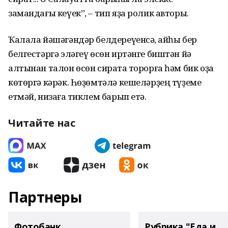
замандағы кеүек”, – тип яҙа ролик авторы.
Ҡалала йәшәгәндәр белдереүенсә, ҡайһы бер
белгестәргә эләгеү өсөн иртәнге биштән йә
алтынан талон өсөн сиратҡа торорға һәм бик оҙаҡ
көтөргә кәрәк. Һөҙөмтәлә кешеләрҙең түҙеме
етмәй, низағҡа тиклем барып етә.
Читайте нас
Партнеры
Фотобанк
Рубрика "Еда и