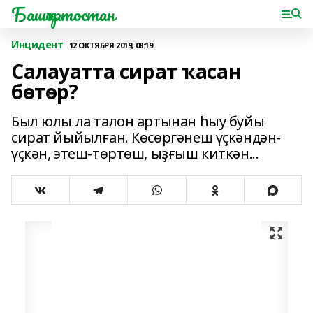
Башҡортостан
Инцидент
12 ОКТЯБРЯ 2019, 08:19
Салауатта сират ҡасан
бөтөр?
Был юлы ла талон артынан һыу буйы
сират йыйылған. Көсөргәнеш үҫкәндән-
үҫкән, этеш-төртөш, ыҙғыш киткән...