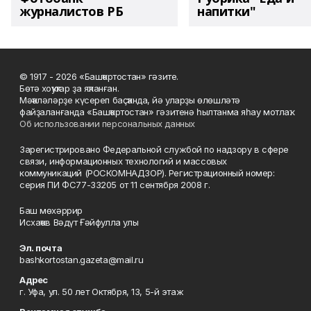
журналистов РБ
напитки"
© 1917 - 2026 «Башҡортостан» гәзите.
Бөтә хоҡуҡтар ҙа яҡланған.
Мәҡәләләрҙе күсереп баҫҡанда, йә уларҙы өлөшләтә
файҙаланғанда «Башҡортостан» гәзитенә һылтанма яһау мотлаҡ.
Об использовании персональных данных
Зарегистрировано Федеральной службой по надзору в сфере
связи, информационных технологий и массовых
коммуникаций (РОСКОМНАДЗОР). Регистрационный номер:
серия ПИ ФС77-33205 от 11 сентября 2008 г.
Баш мөхәррир
Исхаҡов Вәдүт Ғәйфулла улы
Эл. почта
bashkortostan.gazeta@mail.ru
Адрес
г. Уфа, ул. 50 лет Октября, 13, 5-й этаж