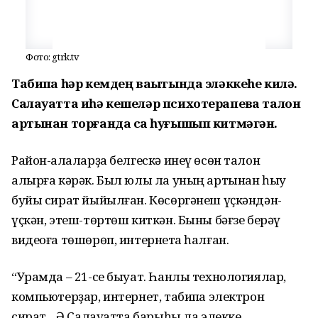
Фото: gtrk.tv
Табипҡа һәр кемдең ваҡытында эләккеһе килә.
Салауатта иһә кешеләр психотерапевҡа талон
артынан торғанда саҡ һуғышып китмәгән.
Район-ҡалаларҙа белгескә инеү өсөн талон
алырға кәрәк. Был юлы ла уның артынан һыу
буйы сират йыйылған. Көсөргәнеш үҫкәндән-
үҫкән, этеш-төртөш киткән. Быны бәғзе берәү
видеоға төшөрөп, интернетҡа һалған.
“Урамда – 21-се быуат. Һанлы технологиялар,
компьютерҙар, интернет, табипҡа электрон
сират... Ә Салауатта барыһы ла элекке