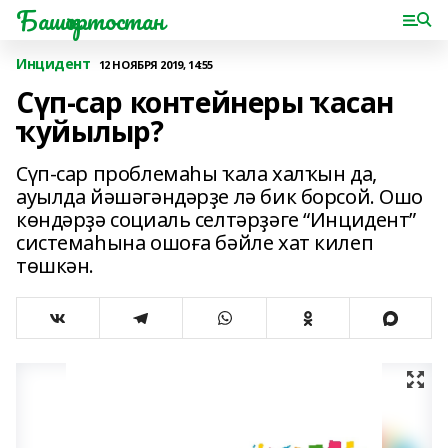
Башҡортостан
Инцидент
12 НОЯБРЯ 2019, 14:55
Сүп-сар контейнеры ҡасан
ҡуйылыр?
Сүп-сар проблемаһы ҡала халҡын да,
ауылда йәшәгәндәрҙе лә бик борсой. Ошо
көндәрҙә социаль селтәрҙәге “Инцидент”
системаһына ошоға бәйле хат килеп
төшкән.