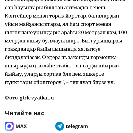
сар һауыттары биштән артмаҫҡа тейеш.
Контейнер менән тораҡ йорттар, балаларҙың
уйын майҙансыҡтары, ял һәм спорт менән
шөғөлләнеү урындары араһы 20 метрҙан кәм, 100
метрҙан ашыу булмауы шарт. Был урындарҙы
граждандар йыйылышында халыҡ үҙе
билдәләйәсәк. Федераль законды тормошҡа
ашырыуҙың киләһе этабы – сүп-сарҙы айырып
йыйыу, уларҙы сортҡа бүлеү һәм эшкәртеү
пункттары ойоштороу”, – тип яуап бирҙе ул.
Фото: gtrk-vyatka.ru
Читайте нас