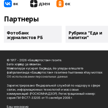
Партнеры
Фотобанк
Рубрика "Еда и
журналистов РБ
напитки"
© 1917 - 2026 «Башҡортостан» гәзите.
Бөтә хоҡуҡтар ҙа яҡланған.
Мәҡәләләрҙе күсереп баҫҡанда, йә уларҙы өлөшләтә
файҙаланғанда «Башҡортостан» гәзитенә һылтанма яһау мотлаҡ.
Об использовании персональных данных
Зарегистрировано Федеральной службой по надзору в сфере
связи, информационных технологий и массовых
коммуникаций (РОСКОМНАДЗОР). Регистрационный номер:
серия ПИ ФС77-33205 от 11 сентября 2008 г.
Баш мөхәррир