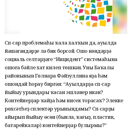
Сүп-сар проблемаһы ҡала халҡын да, ауылда
йәшәгәндәрҙе лә бик борсой. Ошо көндәрҙә
социаль селтәрҙәге “Инцидент” системаһына
ошоға бәйле хат килеп төшкән. Уны Баҡалы
районынын Гөлнара Фәйзуллина яҙа һәм
ошондай һорау биргән: “Ауылдарҙа сүп-сар
йыйыу урындары ҡасан эшләнер икән?
Контейнерҙар ҡайҙа һәм нисек торасаҡ? Элекке
рөхсәтһеҙ сүплектәр урынындамы? Сүп-сарҙы
айырып йыйыу өсөн (быяла, ҡағыҙ, пластик,
батарейкалар) контейнерҙар булырмы?”