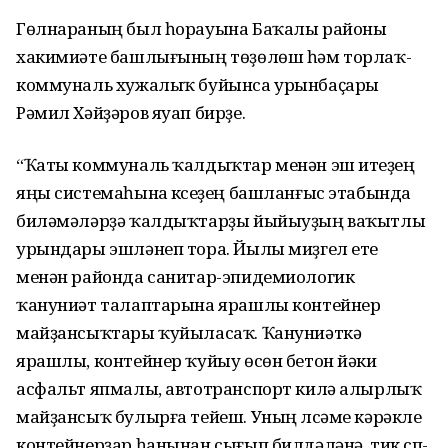
Гөлнараның был һорауына Баҡалы районы
хакимиәте башлығының төҙөлөш һәм торлаҡ-
коммуналь хужалыҡ буйынса урынбаҫары
Рәмил Хәйҙәров яуап бирҙе.
“Ҡаты коммуналь ҡалдыҡтар менән эш итеүҙең
яңы системаһына күсеүҙең башланғыс этабында
биләмәләрҙә ҡалдыҡтарҙы йыйыуҙың ваҡытлы
урындары эшләнеп тора. Йылы миҙгел етеү
менән районда санитар-эпидемиологик
ҡануниәт талаптарына ярашлы контейнер
майҙансыҡтары ҡуйыласаҡ. Ҡануниәткә
ярашлы, контейнер ҡуйыу өсөн бетон йәки
асфальт япмалы, автотранспорт килә алырлыҡ
майҙансыҡ булырға тейеш. Уның үлсәме кәрәкле
контейнерҙар һанынан сығып билдәләнә, тик сүп-