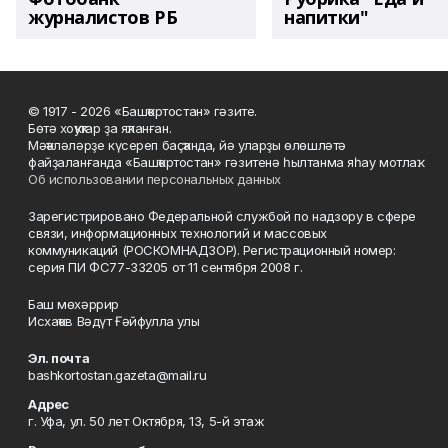
журналистов РБ
напитки"
© 1917 - 2026 «Башҡортостан» гәзите.
Бөтә хоҡуҡтар ҙа яҡланған.
Мәҡәләләрҙе күсереп баҫҡанда, йә уларҙы өлөшләтә
файҙаланғанда «Башҡортостан» гәзитенә һылтанма яһау мотлаҡ.
Об использовании персональных данных
Зарегистрировано Федеральной службой по надзору в сфере
связи, информационных технологий и массовых
коммуникаций (РОСКОМНАДЗОР). Регистрационный номер:
серия ПИ ФС77-33205 от 11 сентября 2008 г.
Баш мөхәррир
Исхаҡов Вәдүт Ғәйфулла улы
Эл. почта
bashkortostan.gazeta@mail.ru
Адрес
г. Уфа, ул. 50 лет Октября, 13, 5-й этаж