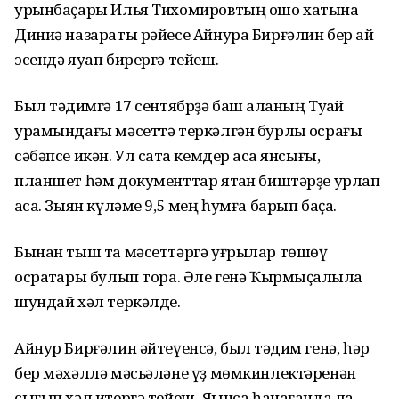
урынбаҫары Илья Тихомировтың ошо хатына
Диниә назараты рәйесе Айнура Бирғәлин бер ай
эсендә яуап бирергә тейеш.
Был тәҡдимгә 17 сентябрҙә баш ҡаланың Туҡай
урамындағы мәсеттә теркәлгән бурлыҡ осрағы
сәбәпсе икән. Ул саҡта кемдер аҡса янсығы,
планшет һәм документтар ятҡан биштәрҙе урлап
ҡаса. Зыян күләме 9,5 мең һумға барып баҫа.
Бынан тыш та мәсеттәргә уғрылар төшөү
осраҡтары булып тора. Әле генә Ҡырмыҫҡалыла
шундай хәл теркәлде.
Айнур Бирғәлин әйтеүенсә, был тәҡдим генә, һәр
бер мәхәллә мәсьәләне үҙ мөмкинлектәренән
сығып хәл итергә тейеш. Яҡынса һанағанда ла,