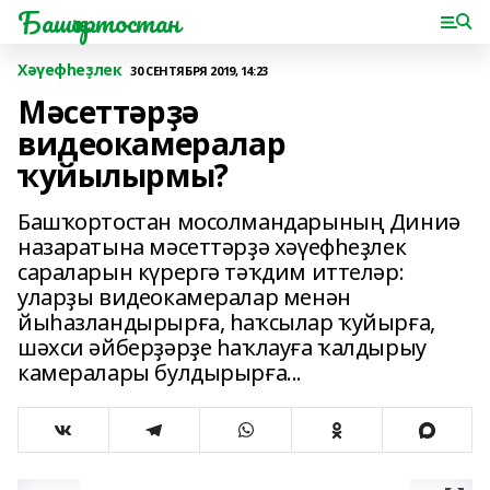
Башҡортостан
Хәүефһеҙлек
30 СЕНТЯБРЯ 2019, 14:23
Мәсеттәрҙә
видеокамералар
ҡуйылырмы?
Башҡортостан мосолмандарының Диниә
назаратына мәсеттәрҙә хәүефһеҙлек
сараларын күрергә тәҡдим иттеләр:
уларҙы видеокамералар менән
йыһазландырырға, һаҡсылар ҡуйырға,
шәхси әйберҙәрҙе һаҡлауға ҡалдырыу
камералары булдырырға...