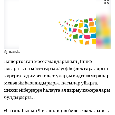
ftp.azan.kz
Башҡортостан мосолмандарының Диниә
назаратына мәсеттәрҙә хәүефһеҙлек сараларын
күрергә тәҡдим иттеләр: уларҙы видеокамералар
менән йыһазландырырға, һаҡсылар ҡуйырға,
шәхси әйберҙәрҙе һаҡлауға ҡалдырыу камералары
булдырырға...
Өфө ҡалаһының 9-сы полиция бүлеге начальнигы