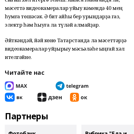
мәсеттә видеокамералар ҡуйыу кәмендә 40 мең
һумға төшәсәк. Ә бит ҡайһы бер урындарҙа газ,
электр һәм һыуға ла түләй алмайҙар.
Әйткәндәй, йәй көнө Татарстанда ла мәсеттәрҙә
видеокамералар ҡуйҙырыу мәсьәләһе ыңғай хәл
ителгәйне.
Читайте нас
Партнеры
Фотобанк
Рубрика "Еда и