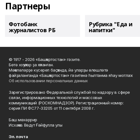
Партнеры
Фотобанк
Рубрика "Еда и
журналистов РБ
напитки"
© 1917 - 2026 «Башҡортостан» гәзите.
Бөтә хоҡуҡтар ҙа яҡланған.
Мәҡәләләрҙе күсереп баҫҡанда, йә уларҙы өлөшләтә
файҙаланғанда «Башҡортостан» гәзитенә һылтанма яһау мотлаҡ.
Об использовании персональных данных
Зарегистрировано Федеральной службой по надзору в сфере
связи, информационных технологий и массовых
коммуникаций (РОСКОМНАДЗОР). Регистрационный номер:
серия ПИ ФС77-33205 от 11 сентября 2008 г.
Баш мөхәррир
Исхаҡов Вәдүт Ғәйфулла улы
Эл. почта