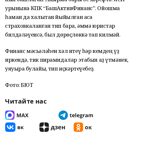
урынына КПК “БашАктивФинанс”. Ойошма
һаман да халыҡтан йыйылған аҡса
страховкаланған тип бара, әммә юристар
билдәләүенсә, был дөрөҫлөккә тап килмәй.
Финанс мәсьәләһен хәл итеү һәр кемдең үҙ
иркендә, тик пирамидалар этабын аҙ үтмәнек,
уяуыраҡ булайыҡ, тип иҫкәртеүебеҙ.
Фото: БЮТ
Читайте нас