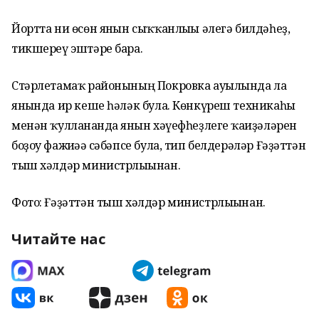
Йортта ни өсөн янғын сыҡҡанлығы әлегә билдәһеҙ,
тикшереү эштәре бара.
Стәрлетамаҡ районының Покровка ауылында ла
янғында ир кеше һәләк була. Көнкүреш техникаһы
менән ҡулланғанда янғын хәүефһеҙлеге ҡағиҙәләрен
боҙоу фажиғәғә сәбәпсе була, тип белдерәләр Ғәҙәттән
тыш хәлдәр министрлығынан.
Фото: Ғәҙәттән тыш хәлдәр министрлығынан.
Читайте нас