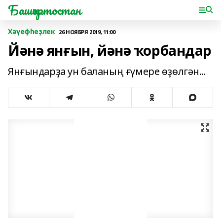
Башҡортостан
Хәүефһеҙлек
26 НОЯБРЯ 2019, 11:00
Йәнә янғын, йәнә ҡорбандар
Янғындарҙа ун баланың ғүмере өҙөлгән...