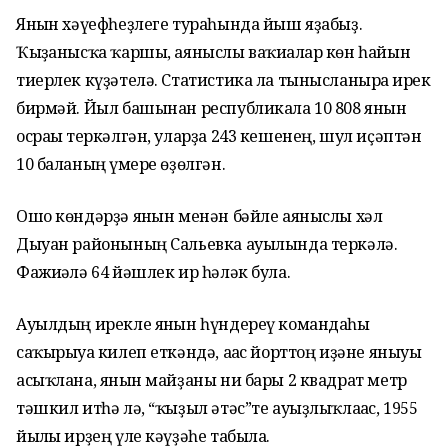
Янғын хәүефһеҙлеге тураһында йыш яҙабыҙ.
Ҡыҙғанысҡа ҡаршы, аяныслы ваҡиғалар көн һайын
тиерлек күҙәтелә. Статистика ла тынысланырға ирек
бирмәй. Йыл башынан республикала 10 808 янғын
осрағы теркәлгән, уларҙа 243 кешенең, шул иҫәптән
10 баланың ғүмере өҙөлгән.
Ошо көндәрҙә янғын менән бәйле аяныслы хәл
Дыуан районының Сальевка ауылында теркәлә.
Фажиғәлә 64 йәшлек ир һәләк була.
Ауылдың ирекле янғын һүндереү командаһы
саҡырыуға килеп еткәндә, ағас йорттоң иҙәне яныуы
асыҡлана, янғын майҙаны ни бары 2 квадрат метр
тәшкил итһә лә, “ҡыҙыл әтәс”те ауыҙлыҡлағас, 1955
йылғы ирҙең үле кәүҙәһе табыла.