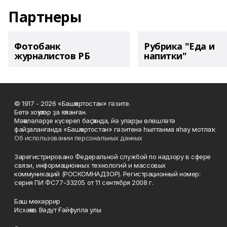
Партнеры
Фотобанк
Рубрика "Еда и
журналистов РБ
напитки"
© 1917 - 2026 «Башҡортостан» гәзите.
Бөтә хоҡуҡтар ҙа яҡланған.
Мәҡәләләрҙе күсереп баҫҡанда, йә уларҙы өлөшләтә
файҙаланғанда «Башҡортостан» гәзитенә һылтанма яһау мотлаҡ.
Об использовании персональных данных
Зарегистрировано Федеральной службой по надзору в сфере
связи, информационных технологий и массовых
коммуникаций (РОСКОМНАДЗОР). Регистрационный номер:
серия ПИ ФС77-33205 от 11 сентября 2008 г.
Баш мөхәррир
Исхаҡов Вәдүт Ғәйфулла улы