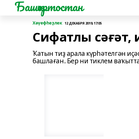
Башҡортостан
Хәүефһеҙлек
12 ДЕКАБРЯ 2019, 17:05
Сифатлы сәғәт, 
Ҡатын тиҙ арала күрһәтелгән иҫәп
башлаған. Бер ни тиклем ваҡытта