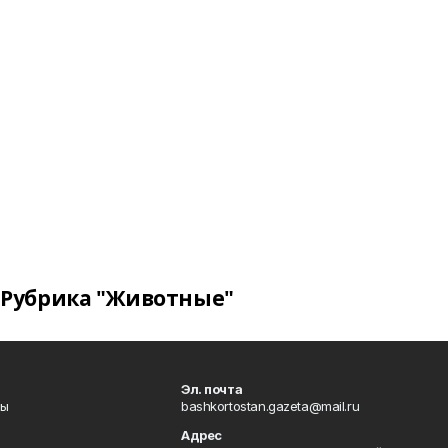
Рубрика "Животные"
Эл. почта
лы
bashkortostan.gazeta@mail.ru
Адрес