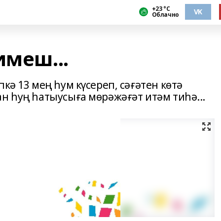
+23 °С
VK
Облачно
имеш...
кә 13 мең һум күсереп, сәғәтен көтә
н һуң һатыусыға мөрәжәғәт итәм тиһә...