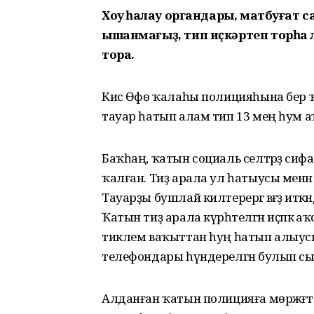
Хоҡуҡ һаҡлау органдары, матбуғат 
ышанмағыҙ, тип иҫкәртеп торһа 
тора.
Кисә Өфө ҡалаһы полицияһына бер ҡат
тауар һатып алам тип 13 мең һум 
Баҡһаң, ҡатын социаль селтәрҙә сифа
ҡалған. Тиҙ арала ул һатыусы менән 
Тауарҙы бушлай килтерергә вәғәҙә иткә
Ҡатын тиҙ арала күрһәтелгән иҫәпкә аҡс
тиклем ваҡыттан һуң һатып алыусы сә
телефондары һүндерелгән булып с
Алданған ҡатын полицияға мөрәжәғәт