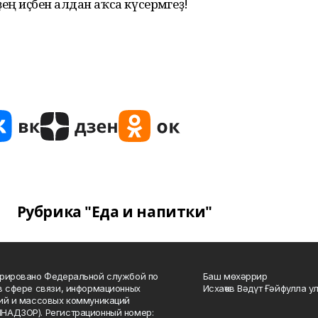
ҙең иҫәбенә алдан аҡса күсермәгеҙ!
Рубрика "Еда и напитки"
рировано Федеральной службой по
Баш мөхәррир
в сфере связи, информационных
Исхаҡов Вәдүт Ғәйфулла у
ий и массовых коммуникаций
НАДЗОР). Регистрационный номер: