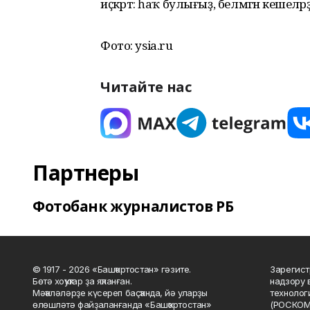
иҫкәртә: һаҡ булығыҙ, белмәгән кешеләр
Фото: ysia.ru
Читайте нас
Партнеры
Фотобанк журналистов РБ
© 1917 - 2026 «Башҡортостан» гәзите.
Зарегист
Бөтә хоҡуҡтар ҙа яҡланған.
надзору 
Мәҡәләләрҙе күсереп баҫҡанда, йә уларҙы
технолог
өлөшләтә файҙаланғанда «Башҡортостан»
(РОСКОМ