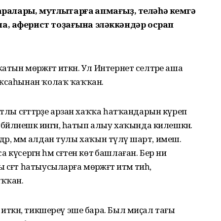
саралары, мутлыҡтарға ҡапмағыҙ, теләһә кемгә
ла, аферист тоҙағына эләккәндәр осрап
ын мөрәжәғәт иткән. Ул Интернет селтәре аша
аҡсаһынан ҡолаҡ ҡаҡҡан.
тлы сәғәттәрҙе арзан хаҡҡа һатҡандарын күреп
бәйләнешкә ингән, һатып алыу хаҡында килешкән.
ндәр, әммә алдан тулы хаҡын түләү шарт, имеш.
а күсергән һәм сәғәтен көтә башлаған. Бер ни
ғәт һатыусыларға мөрәжәғәт итәм тиһә,
ыҡҡан.
 иткән, тикшереү эше бара. Был миҫал тағы