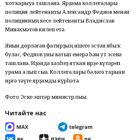
ҡотҡарыуға ташлана. Ярҙамға коллегалары
полиция лейтенанты Александр Феднов менән
полицияның кесе лейтенанты Владислав
Минәхмәтов килеп етә.
Янғын дөрләгән фатирҙың ишеге эстән ябыҡ
булғас, Феднов уны ватып емерә һәм ут эсенә
ташлана. Иҙәндә хәлһеҙ ятҡан ирҙе күтәреп
урамға алып сыға. Коллегалары бәләгә тарыған
иргә тәүге ярҙамды күрһәтә.
Фото: Эске эштәр министрлығы.
Читайте нас