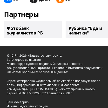
Партнеры
Фотобанк
Рубрика "Еда и
журналистов РБ
напитки"
© 1917 - 2026 «Башҡортостан» гәзите.
Бөтә хоҡуҡтар ҙа яҡланған.
Мәҡәләләрҙе күсереп баҫҡанда, йә уларҙы өлөшләтә
файҙаланғанда «Башҡортостан» гәзитенә һылтанма яһау мотлаҡ.
Об использовании персональных данных
Зарегистрировано Федеральной службой по надзору в сфере
связи, информационных технологий и массовых
коммуникаций (РОСКОМНАДЗОР). Регистрационный номер:
серия ПИ ФС77-33205 от 11 сентября 2008 г.
Баш мөхәррир
Исхаҡов Вәдүт Ғәйфулла улы