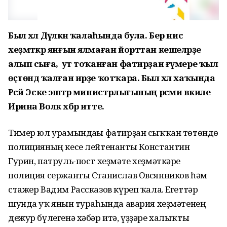
Был хәл Дәүләкән ҡалаһында була. Бер нисә
хеҙмәткәр янғын ялмаған йорттан кешеләрҙе
алып сыға, ә ут тоҡанған фатирҙан ғүмере ҡыл
өҫтөндә ҡалған ирҙе ҡотҡара. Был хәл хаҡында
Рәсәй Эске эштәр министрлығының рәсми вәкиле
Ирина Волк хәбәр итте.
Тимер юл урамындағы фатирҙан сыҡҡан төтөндө
полицияның кесе лейтенанты Константин
Гурин, патруль-пост хеҙмәте хеҙмәткәре
полиция сержанты Станислав Овсянников һәм
стажер Вадим Рассказов күреп ҡала. Егеттәр
шунда уҡ янғын тураһында авария хеҙмәтенең
дежур бүлегенә хәбәр итә, үҙҙәре халыҡты