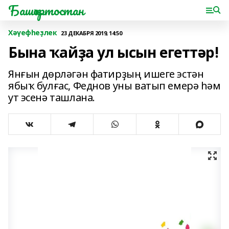
Башҡортостан
Хәүефһеҙлек
23 ДЕКАБРЯ 2019, 14:50
Бына ҡайҙа ул ысын егеттәр!
Янғын дөрләгән фатирҙың ишеге эстән
ябыҡ булғас, Феднов уны ватып емерә һәм
ут эсенә ташлана.