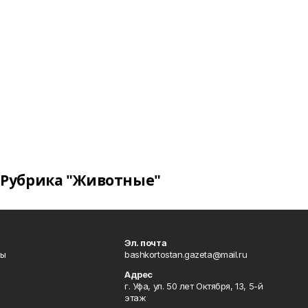
Рубрика "Животные"
Эл. почта
лы
bashkortostan.gazeta@mail.ru
Адрес
г. Уфа, ул. 50 лет Октября, 13, 5-й
этаж