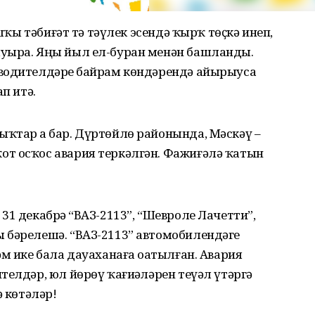
ышҡы тәбиғәт тә тәүлек эсендә ҡырҡ төҫкә инеп,
уҙыра. Яңы йыл ел-буран менән башланды.
водителдәрҙе байрам көндәрендә айырыуса
п итә.
ҡтар ҙа бар. Дүртөйлө районында, Мәскәү –
т осҡос авария теркәлгән. Фажиғәлә ҡатын
1 декабрҙә “ВАЗ-2113”, “Шевроле Лачетти”,
 бәрелешә. “ВАЗ-2113” автомобилендәге
м ике бала дауаханаға оҙатылған. Авария
телдәр, юл йөрөү ҡағиҙәләрен теүәл үтәргә
ҙә көтәләр!