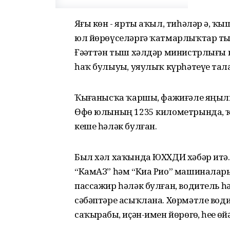
Яҙғы көн - ярты аҡыл, тиһәләр ҙә, ҡ
юл йөрөүселәргә ҡатмарлыҡтар ты
Ғәҙәттән тыш хәлдәр министрлығы 
һаҡ булыуҙы, уяулыҡ күрһәтеүҙе тала
Ҡыҙғанысҡа ҡаршы, фажиғәле яңылы
Өфө юлының 1235 километрында, ҡо
кеше һәләк булған.
Был хәл хаҡында ЮХХДИ хәбәр итә. 3
“КамАЗ” һәм “Киа Рио” машиналары
пассажир һәләк булған, водитель һә
сәбәптәре асыҡлана. Хөрмәтле води
саҡырабыҙ, иҫән-имен йөрөгөҙ, һеҙҙе өй