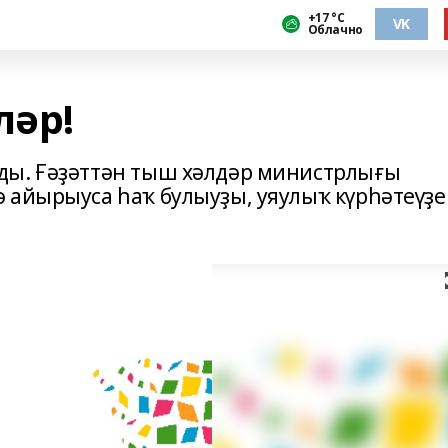
+17 °С
VK
Облачно
ләр!
ды. Ғәҙәттән тыш хәлдәр министрлығы
 айырыуса һаҡ булыуҙы, уяулыҡ күрһәтеүҙе