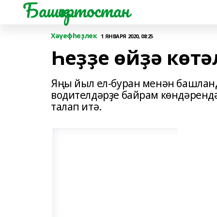
Башҡортостан
Хәүефһеҙлек
1 ЯНВАРЯ 2020, 08:25
Һеҙҙе өйҙә көтә
Яңы йыл ел-буран менән башлан
водителдәрҙе байрам көндәрендә
талап итә.