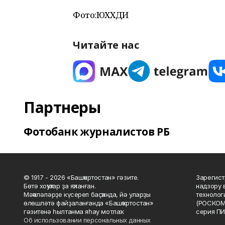
Фото:ЮХХДИ
Читайте нас
Партнеры
Фотобанк журналистов РБ
© 1917 - 2026 «Башҡортостан» гәзите.
Зарегист
Бөтә хоҡуҡтар ҙа яҡланған.
надзору 
Мәҡәләләрҙе күсереп баҫҡанда, йә уларҙы
технолог
өлөшләтә файҙаланғанда «Башҡортостан»
(РОСКОМ
гәзитенә һылтанма яһау мотлаҡ.
серия ПИ
Об использовании персональных данных