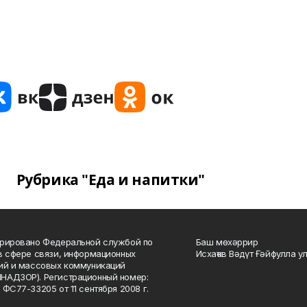
Рубрика "Еда и напитки"
рировано Федеральной службой по
Баш мөхәррир
в сфере связи, информационных
Исхаҡов Вәдүт Ғәйфулла у
ий и массовых коммуникаций
НАДЗОР). Регистрационный номер:
 ФС77-33205 от 11 сентября 2008 г.