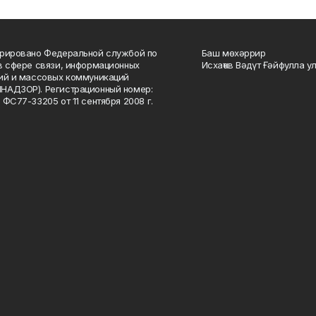
рировано Федеральной службой по
Баш мөхәррир
в сфере связи, информационных
Исхаҡов Вәдүт Ғәйфулла у
ий и массовых коммуникаций
НАДЗОР). Регистрационный номер:
 ФС77-33205 от 11 сентября 2008 г.