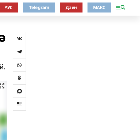
РУС
Telegram
Дзен
МАКС
ә
й.