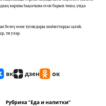
юлдың ҡаршы һыҙатына осоп барып төшә, унда
н белеү өсөн туғандары шаһиттарҙы эҙләй,
р, ти улар.
Рубрика "Еда и напитки"