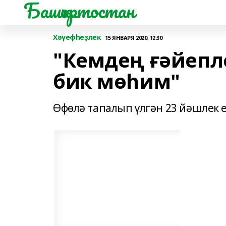
Башҡортостан
Хәүефһеҙлек
15 ЯНВАРЯ 2020, 12:30
"Кемдең ғәйепл
бик мөһим"
Өфөлә тапалып үлгән 23 йәшлек 