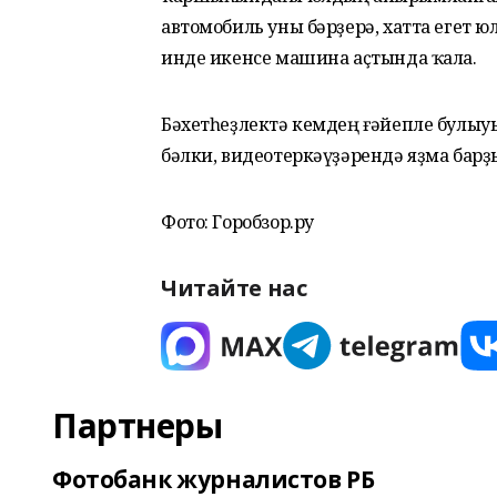
автомобиль уны бәрҙерә, хатта егет 
инде икенсе машина аҫтында ҡала.
Бәхетһеҙлектә кемдең ғәйепле булыуы
бәлки, видеотеркәүҙәрендә яҙма барҙы
Фото: Горобзор.ру
Читайте нас
Партнеры
Фотобанк журналистов РБ