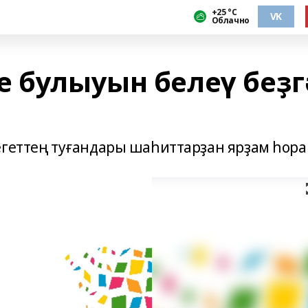
+25 °С
VK
Облачно
е булыуын белеү беҙг
егеттең туғандары шаһиттарҙан ярҙам һора