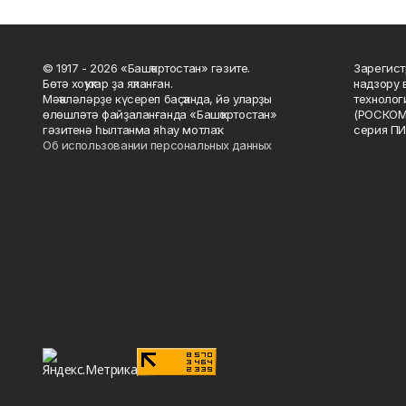
© 1917 - 2026 «Башҡортостан» гәзите.
Зарегист
Бөтә хоҡуҡтар ҙа яҡланған.
надзору 
Мәҡәләләрҙе күсереп баҫҡанда, йә уларҙы
технолог
өлөшләтә файҙаланғанда «Башҡортостан»
(РОСКОМ
гәзитенә һылтанма яһау мотлаҡ.
серия ПИ
Об использовании персональных данных