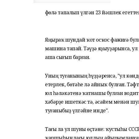
Өфөлә тапалып үлгән 23 йәшлек егетт
Яңыраҡ шундай ҡот осҡос фажиғә булғ
машина тапай. Тәүҙә яҙыуҙарынса, у
аша сығып барған.
Уның туғанының һүҙҙәренсә, "ул көн
етерлек, бөтәһе лә айныҡ булған. Тә
юл һәләкәтенә ҡатнашы булған водит
хәбәрҙе ишеткәс тә, әсәйем менән шу
туғаныбыҙ үлгәйне инде".
Тағы ла ул шуны өҫтәне: ҡустыһы ССС
ҡаршыһындағы юлдың айырымланған 