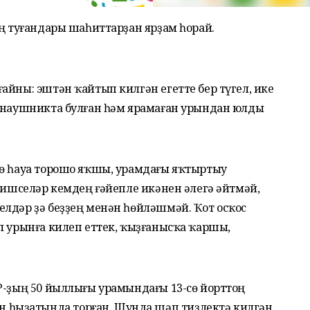
ең туғандары шаһиттарҙан ярҙам һорай.
айны: эштән ҡайтып килгән егетте бер түгел, ике
л наушникта булған һәм ярамаған урындан юлды
дө һауа торошо яҡшы, урамдағы яҡтыртыу
фтишселәр кемдең ғәйепле икәнен әлегә әйтмәй,
елдәр ҙә беҙҙең менән һөйләшмәй. Ҡот осҡос
л урынға килеп еттек, ҡыҙғанысҡа ҡаршы,
Р-ҙың 50 йыллығы урамындағы 13-сө йорттоң
һыҙатында торған. Шунда шәп тиҙлектә килгән