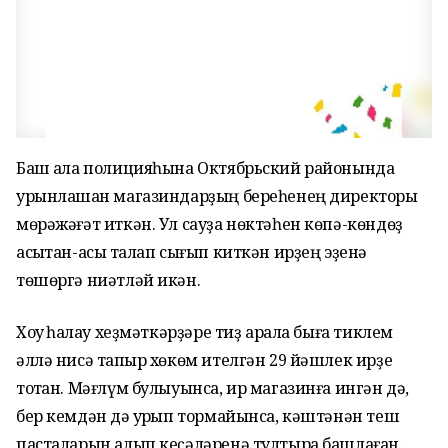
Баш ҡала полицияһына Октябрьский районында
урынлашҡан магазиндарҙың береһенең директоры
мөрәжәғәт иткән. Ул сауҙа нөктәһен көпә-көндөҙ
асыҡтан-асыҡ талап сығып киткән ирҙең эҙенә
төшөргә ниәтләй икән.
Хоҡуҡ һаҡлау хеҙмәткәрҙәре тиҙ арала быға тиклем
әллә нисә тапҡыр хөкөм ителгән 29 йәшлек ирҙе
тотҡан. Мәғлүм булыуынса, ир магазинға ингән дә,
бер кемдән дә ҡурҡып тормайынса, кәштәнән теш
пасталарын алып кеҫәләренә тултыра башлаған.