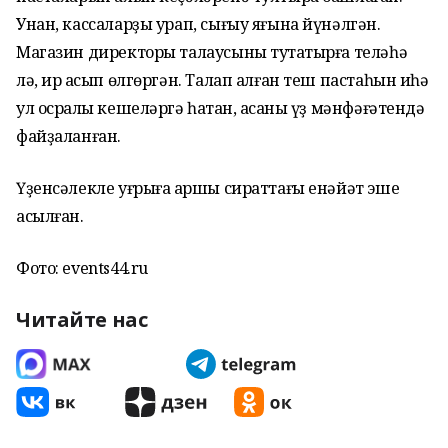
Унан, кассаларҙы урап, сығыу яғына йүнәлгән.
Магазин директоры талаусыны туҡтатырға теләһә
лә, ир ҡасып өлгөргән. Талап алған теш пастаһын иһә
ул осраҡлы кешеләргә һатҡан, аҡсаны үҙ мәнфәғәтендә
файҙаланған.
Үҙенсәлекле уғрыға ҡаршы сираттағы енәйәт эше
асылған.
Фото: events44.ru
Читайте нас