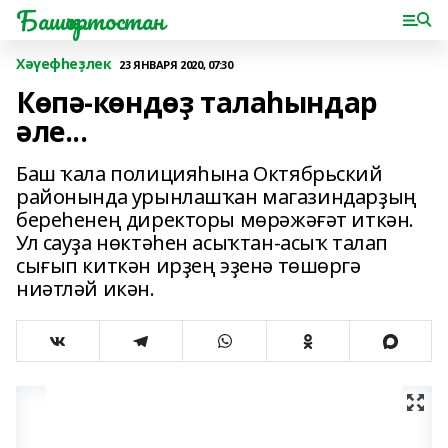
Башҡортостан
Хәүефһеҙлек
23 ЯНВАРЯ 2020, 07:30
Көпә-көндөҙ талаһындар
әле...
Баш ҡала полицияһына Октябрьский
районында урынлашҡан магазиндарҙың
береһенең директоры мөрәжәғәт иткән.
Ул сауҙа нөктәһен асыҡтан-асыҡ талап
сығып киткән ирҙең эҙенә төшөргә
ниәтләй икән.