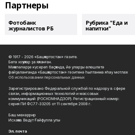
Партнеры
Фотобанк
Рубрика "Еда и
журналистов РБ
напитки"
© 1917 - 2026 «Башҡортостан» гәзите.
Бөтә хоҡуҡтар ҙа яҡланған.
Мәҡәләләрҙе күсереп баҫҡанда, йә уларҙы өлөшләтә
файҙаланғанда «Башҡортостан» гәзитенә һылтанма яһау мотлаҡ.
Об использовании персональных данных
Зарегистрировано Федеральной службой по надзору в сфере
связи, информационных технологий и массовых
коммуникаций (РОСКОМНАДЗОР). Регистрационный номер:
серия ПИ ФС77-33205 от 11 сентября 2008 г.
Баш мөхәррир
Исхаҡов Вәдүт Ғәйфулла улы
Эл. почта