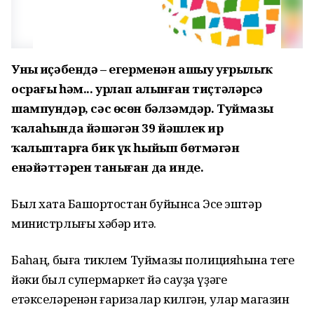
Уның иҫәбендә – егерменән ашыу уғрылыҡ
осрағы һәм... урлап алынған тиҫтәләрсә
шампундәр, сәс өсөн бәлзәмдәр. Туймазы
ҡалаһында йәшәгән 39 йәшлек ир
ҡалыптарға бик үк һыйып бөтмәгән
енәйәттәрен таныған да инде.
Был хаҡта Башҡортостан буйынса Эсе эштәр
министрлығы хәбәр итә.
Баҡһаң, быға тиклем Туймазы полицияһына теге
йәки был супермаркет йә сауҙа үҙәге
етәкселәренән ғаризалар килгән, улар магазин