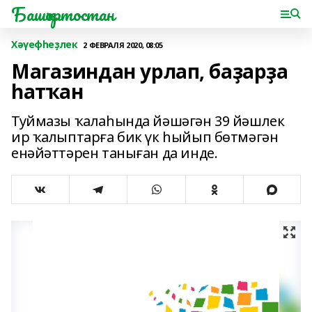
Башҡортостан
Хәүефһеҙлек
2 ФЕВРАЛЯ 2020, 08:05
Магазиндан урлап, баҙарҙа
һатҡан
Туймазы ҡалаһында йәшәгән 39 йәшлек
ир ҡалыптарға бик үк һыйып бөтмәгән
енәйәттәрен таныған да инде.