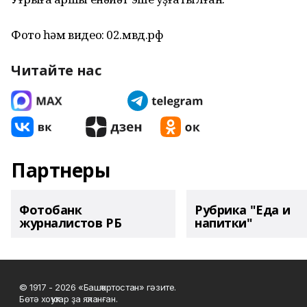
Фото һәм видео: 02.мвд.рф
Читайте нас
Партнеры
Фотобанк
Рубрика "Еда и
журналистов РБ
напитки"
© 1917 - 2026 «Башҡортостан» гәзите.
Бөтә хоҡуҡтар ҙа яҡланған.