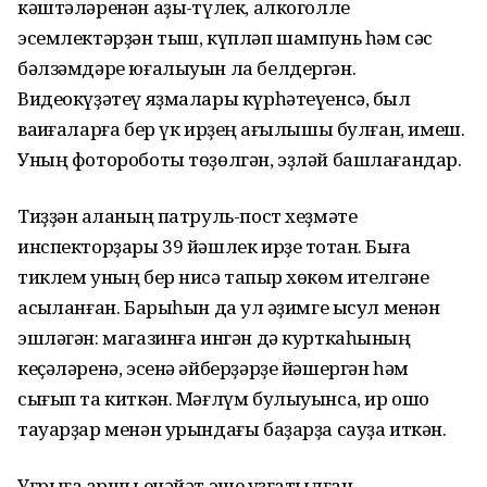
кәштәләренән аҙыҡ-түлек, алкоголле
эсемлектәрҙән тыш, күпләп шампунь һәм сәс
бәлзәмдәре юғалыуын ла белдергән.
Видеокүҙәтеү яҙмалары күрһәтеүенсә, был
ваҡиғаларға бер үк ирҙең ҡағылышы булған, имеш.
Уның фотороботы төҙөлгән, эҙләй башлағандар.
Тиҙҙән ҡаланың патруль-пост хеҙмәте
инспекторҙары 39 йәшлек ирҙе тотҡан. Быға
тиклем уның бер нисә тапҡыр хөкөм ителгәне
асыҡланған. Барыһын да ул ҡәҙимге ысул менән
эшләгән: магазинға ингән дә курткаһының
кеҫәләренә, эсенә әйберҙәрҙе йәшергән һәм
сығып та киткән. Мәғлүм булыуынса, ир ошо
тауарҙар менән урындағы баҙарҙа сауҙа иткән.
Уғрыға ҡаршы енәйәт эше ҡуҙғатылған.