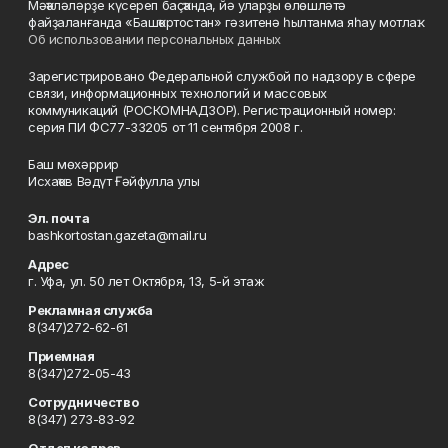
Мәҡәләләрҙе күсереп баҫҡанда, йә уларҙы өлөшләтә
файҙаланғанда «Башҡортостан» гәзитенә һылтанма яһау мотлаҡ.
Об использовании персональных данных
Зарегистрировано Федеральной службой по надзору в сфере
связи, информационных технологий и массовых
коммуникаций (РОСКОМНАДЗОР). Регистрационный номер:
серия ПИ ФС77-33205 от 11 сентября 2008 г.
Баш мөхәррир
Исхаҡов Вәдүт Ғәйфулла улы
Эл. почта
bashkortostan.gazeta@mail.ru
Адрес
г. Уфа, ул. 50 лет Октября, 13, 5-й этаж
Рекламная служба
8(347)272-62-61
Приемная
8(347)272-05-43
Сотрудничество
8(347) 273-83-92