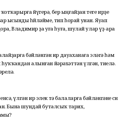
отҡарырға йүгерә, бер ыңғайҙан теге ирҙе
ар ысынды һөйләйме, тип һорай унан. Яуап
дора, Владимир ҙа уға һуға, шулай улар үҙ-ара
малайҙарға бәйләнгән ир дауаханаға эләгә һәм
 һуҡҡандан алынған йәрәхәттән үлгән, тиелә.
әрелә.
ә, үлгән ир элек тә балаларға бәйләнгәне өсөн
ан. Бына шундай буталсыҡ тарих,
ғамы?