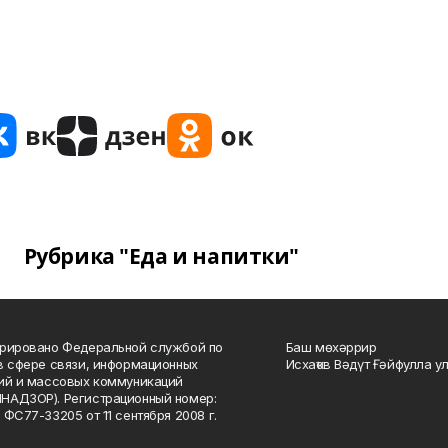
Рубрика "Еда и напитки"
рировано Федеральной службой по
Баш мөхәррир
в сфере связи, информационных
Исхаҡов Вәдүт Ғәйфулла у
ий и массовых коммуникаций
НАДЗОР). Регистрационный номер:
 ФС77-33205 от 11 сентября 2008 г.