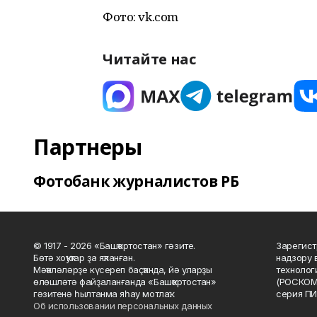
Фото: vk.com
Читайте нас
Партнеры
Фотобанк журналистов РБ
© 1917 - 2026 «Башҡортостан» гәзите.
Зарегист
Бөтә хоҡуҡтар ҙа яҡланған.
надзору 
Мәҡәләләрҙе күсереп баҫҡанда, йә уларҙы
технолог
өлөшләтә файҙаланғанда «Башҡортостан»
(РОСКОМ
гәзитенә һылтанма яһау мотлаҡ.
серия ПИ
Об использовании персональных данных