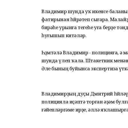
Владимир шунда уҡ икенсе баланы ҡ
фатирынан һөйрәтеп сығара. Малайҙ
бирәһе урынға тегеһе уға берҙе тон
һуғышып китәләр.
Һөҙөмтәлә Владимир - полицияға, ә 
шунда үлеп ҡала. Штакетник менән
Әле бының буйынса экспертиза үтк
Владимирҙың дуҫы Дмитрий һөйләүенс
полицияла иҫәптә торған әҙәм булғ
ғәйепләргәме ирҙе, әллә яҡлашыр