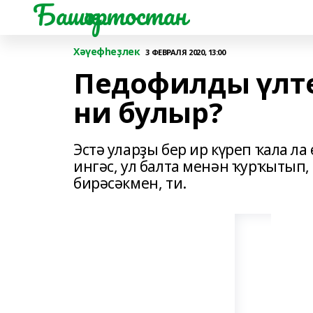
Башҡортостан
Хәүефһеҙлек
3 ФЕВРАЛЯ 2020, 13:00
Педофилды үлте
ни булыр?
Эстә уларҙы бер ир күреп ҡала ла
ингәс, ул балта менән ҡурҡытып,
бирәсәкмен, ти.