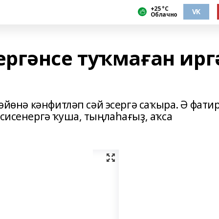
+25 °С
VK
Облачно
ргәнсе туҡмаған ирг
 өйөнә кәнфитләп сәй эсергә саҡыра. Ә фати
 сисенергә ҡуша, тыңлаһағыҙ, аҡса