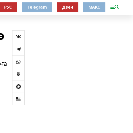
РУС
Telegram
Дзен
МАКС
ә
рға