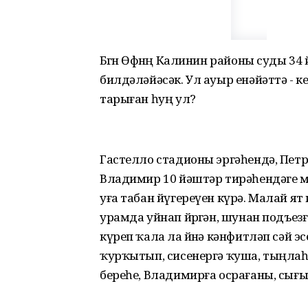
Бөгөн Өфөнөң Калинин районы суды 34
билдәләйәсәк. Ул ауыр енәйәттә - к
тарыған һуң ул?
Гастелло стадионы эргәһендә, Пет
Владимир 10 йәштәр тирәһендәге м
уға табан йүгереүен күрә. Малай ят 
урамда уйнап йөрөгән, шунан подъез
күреп ҡала ла өйөнә кәнфитләп сәй э
ҡурҡытып, сисенергә ҡуша, тыңлаһа
береһе, Владимирға осрағаны, сығы