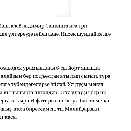
 йәшлек Владимир Санкинға яза төрөн
еше үлтереүҙә ғәйепләнә. Нисек шундай хәлгә
розаводск урамындағы 6-сы йорт янында
алайҙың бер подъездан атылып сығып, тура
иргә түбәндәгеләрҙе һөйләй. Ул дуҫы менән
ға йылынырға ингәндәр. Эстә уларҙы бер ир
сергә саҡыра. Ә фатирға ингәс, ул балта менән
ғыҙ, аҡса бирәсәкмен, ти. Малайҙарҙың
п ҡаса.