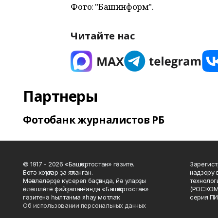
Фото: "Башинформ".
Читайте нас
Партнеры
Фотобанк журналистов РБ
© 1917 - 2026 «Башҡортостан» гәзите.
Зарегист
Бөтә хоҡуҡтар ҙа яҡланған.
надзору 
Мәҡәләләрҙе күсереп баҫҡанда, йә уларҙы
технолог
өлөшләтә файҙаланғанда «Башҡортостан»
(РОСКОМ
гәзитенә һылтанма яһау мотлаҡ.
серия ПИ
Об использовании персональных данных