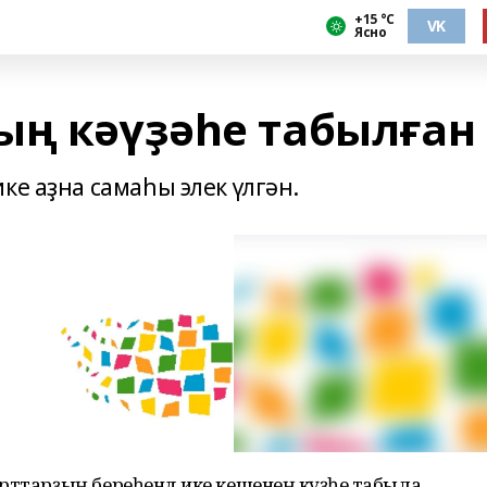
+15 °С
VK
Ясно
ың кәүҙәһе табылған
ке аҙна самаһы элек үлгән.
ттарҙың береһендә ике кешенең кәүҙәһе табыла.