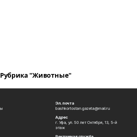
Рубрика "Животные"
Эл. почта
лы
bashkortostan.gazeta@mail.ru
Адрес
г. Уфа, ул. 50 лет Октября, 13, 5-й
этаж
Рекламная служба