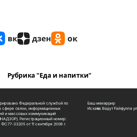
Рубрика "Еда и напитки"
рировано Федеральной службой по
Баш мөхәррир
в сфере связи, информационных
Исхаҡов Вәдүт Ғәйфулла у
ий и массовых коммуникаций
НАДЗОР). Регистрационный номер:
 ФС77-33205 от 11 сентября 2008 г.