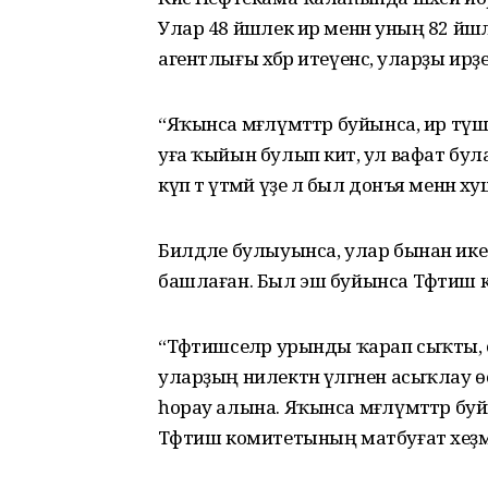
Улар 48 йәшлек ир менән уның 82 йәш
агентлығы хәбәр итеүенсә, уларҙы ирҙе
“Яҡынса мәғлүмәттәр буйынса, ир түшәк
уға ҡыйын булып китә, ул вафат бу
күп тә үтмәй үҙе лә был донъя менән ху
Билдәле булыуынса, улар бынан ике а
башлаған. Был эш буйынса Тәфтиш 
“Тәфтишселәр урынды ҡарап сыҡты, 
уларҙың нилектән үлгәнен асыҡлау ө
һорау алына. Яҡынса мәғлүмәттәр буйы
Тәфтиш комитетының матбуғат хеҙмә