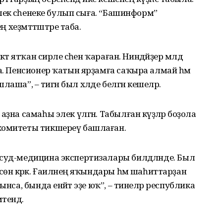
лек әсәһенеке булып сыға. “Башинформ”
ң хеҙмәттәштәре таба.
тә ятҡан сирле әсәһен ҡараған. Ниндәйҙер мәлдә
ла. Пенсионер ҡатын ярҙамға саҡыра алмай һәм
шлаша”, – тигән был хәлде белгән кешеләр.
ҙна самаһы элек үлгән. Табылған кәүҙәләр боҙола
комитеты тикшереү башлаған.
суд-медицина экспертизалары билдәләнде. Был
сөн кәрәк. Ғаиләнең яҡындары һәм шаһиттарҙан
нса, бында енәйәт эҙе юҡ”, – тинеләр республика
тендә.