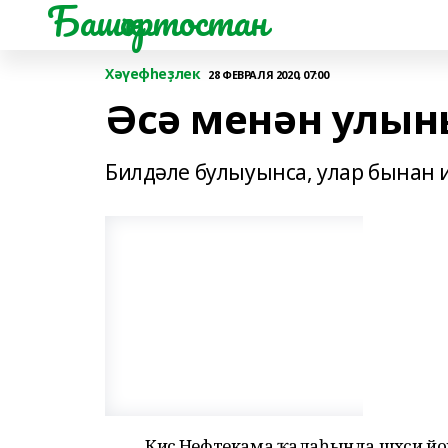
Башҡортостан
Хәүефһеҙлек
28 ФЕВРАЛЯ 2020, 07:00
Әсә менән улын
Билдәле булыуынса, улар бынан и
Кисә Нефтекама ҡалаһында шәхси йор