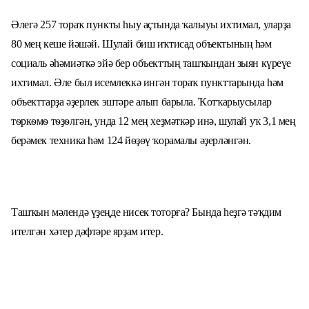
Әлегә
257
тораҡ пункты һыу аҫтында ҡалыуы ихтимал, уларҙа
80
мең кеше йәшәй. Шулай биш иҡтисад объектының һәм
социаль әһәмиәткә эйә бер объекттың ташҡындан зыян күреүе
ихтимал. Әле был исемлеккә ингән тораҡ пункттарында һәм
объекттарҙа әҙерлек эштәре алып барыла. Ҡотҡарыусылар
тѳркѳмѳ тѳҙѳлгән, унда
12
мең хеҙмәткәр инә, шулай уҡ
3,1 мең
берәмек техника һәм
124
йѳҙѳү ҡорамалы әҙерләнгән.
Ташҡын мәлендә үҙеңде нисек тоторға? Бында һеҙгә тәҡдим
ителгән хәтер дәфтәре ярҙам итер.