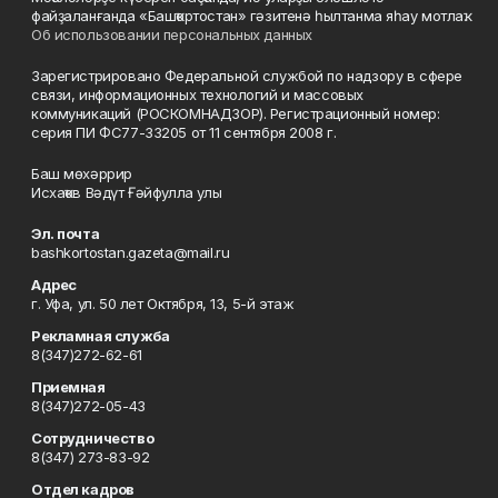
файҙаланғанда «Башҡортостан» гәзитенә һылтанма яһау мотлаҡ.
Об использовании персональных данных
Зарегистрировано Федеральной службой по надзору в сфере
связи, информационных технологий и массовых
коммуникаций (РОСКОМНАДЗОР). Регистрационный номер:
серия ПИ ФС77-33205 от 11 сентября 2008 г.
Баш мөхәррир
Исхаҡов Вәдүт Ғәйфулла улы
Эл. почта
bashkortostan.gazeta@mail.ru
Адрес
г. Уфа, ул. 50 лет Октября, 13, 5-й этаж
Рекламная служба
8(347)272-62-61
Приемная
8(347)272-05-43
Сотрудничество
8(347) 273-83-92
Отдел кадров