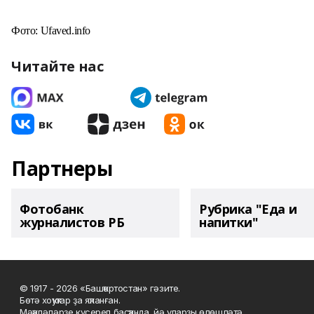
Фото
:
Ufaved.info
Читайте нас
Партнеры
Фотобанк
Рубрика "Еда и
журналистов РБ
напитки"
© 1917 - 2026 «Башҡортостан» гәзите.
Бөтә хоҡуҡтар ҙа яҡланған.
Мәҡәләләрҙе күсереп баҫҡанда, йә уларҙы өлөшләтә