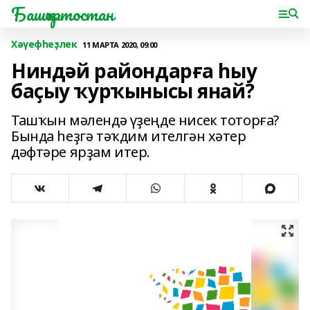
Башҡортостан
Хәүефһеҙлек
11 МАРТА 2020, 09:00
Ниндәй райондарға һыу
баҫыу ҡурҡынысы янай?
Ташҡын мәлендә үҙеңде нисек тоторға?
Бында һеҙгә тәҡдим ителгән хәтер
дәфтәре ярҙам итер.