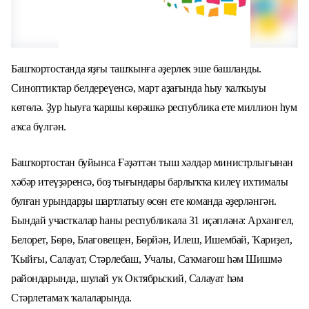
Баш
ҡортостанда яҙғы ташҡынға әҙерлек эше башланды.
Синоптиктар белдереүенсә, март аҙағында һыу ҡалҡыуы
кѳтѳлә. Ҙур һыуға ҡаршы кѳрәшкә республика ете миллион һум
аҡса бүлгән.
Башҡортостан буйынса Ғәҙәттән тыш хәлдәр министрлығынан
хәбәр итеүҙәренсә, б
оҙ тығындары барлыҡҡа килеү ихтималы
булған урындарҙы шартлатыу ѳсѳн ете команда әҙерләнгән.
Бындай участкалар һаны республикала
31
иҫәпләнә: Архангел,
Белорет, Бѳрѳ, Благовещен, Бѳрйән, Илеш, Ишембай, Ҡариҙел,
Ҡыйғы, Салауат, Стә
р
лебаш, Учалы, Саҡмағош һәм Шишмә
райондарында, шулай уҡ Октябрьский, Салауат һәм
Стәрлетамаҡ
ҡалаларында.