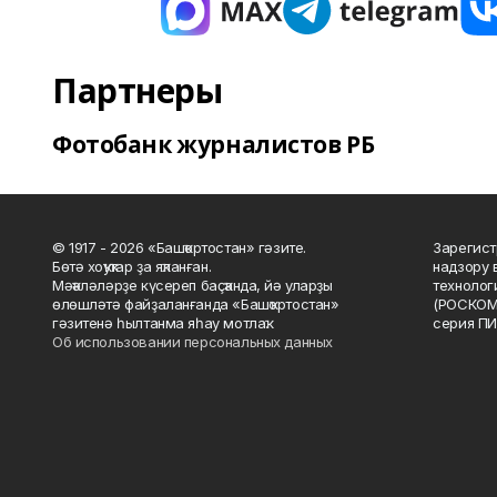
Партнеры
Фотобанк журналистов РБ
© 1917 - 2026 «Башҡортостан» гәзите.
Зарегист
Бөтә хоҡуҡтар ҙа яҡланған.
надзору 
Мәҡәләләрҙе күсереп баҫҡанда, йә уларҙы
технолог
өлөшләтә файҙаланғанда «Башҡортостан»
(РОСКОМ
гәзитенә һылтанма яһау мотлаҡ.
серия ПИ
Об использовании персональных данных