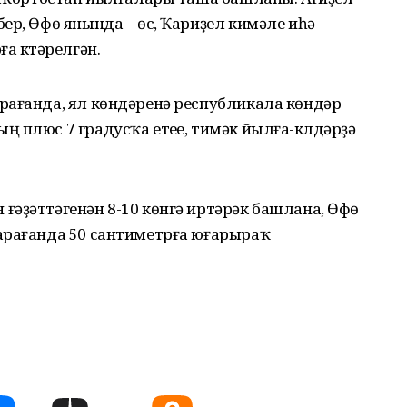
ер, Өфө янында – өс, Ҡариҙел кимәле иһә
а күтәрелгән.
рағанда, ял көндәренә республикала көндәр
 плюс 7 градусҡа етеүе, тимәк йылға-күлдәрҙә
ғәҙәттәгенән 8-10 көнгә иртәрәк башлана, Өфө
арағанда 50 сантиметрға юғарыраҡ