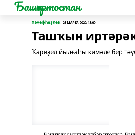
Башҡортостан
Хәүефһеҙлек
25 МАРТА 2020, 13:00
Ташҡын иртәрә
Ҡариҙел йылғаһы кимәле бер тәүл
Башгидрометүҙәк хәбәр итеүенсә, 