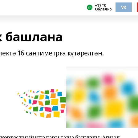
+17 °С
VK
Облачно
к башлана
ектә 16 сантиметрға күтәрелгән.
Башҡортостан йылғалары таша башланы. Ағиҙел