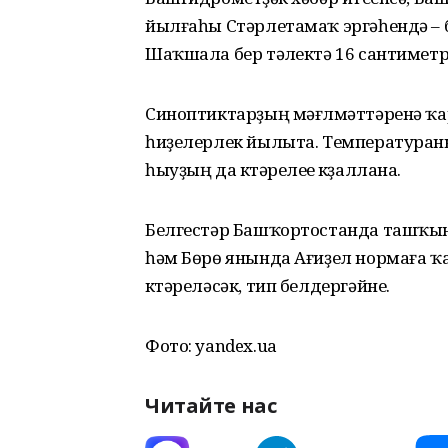
йылғаһы Стәрлетамаҡ эргәһендә – б
Шаҡшала бер тәүлектә 16 сантиметрғ
Синоптиктарҙың мәғлүмәттәренә ҡа
һиҙелерлек йылыта. Температураның
һыуҙың да күтәрелеүе күҙаллана.
Белгестәр Башҡортостанда ташҡын 
һәм Бөрө янында Ағиҙел нормаға ҡ
күтәреләсәк, тип белдергәйне.
Фото: yandex.ua
Читайте нас