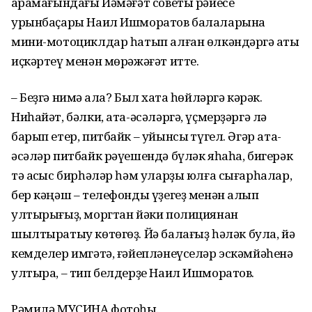
ҡарамағындағы Йәмәғәт советы рәйесе
урынбаҫары Наил Ишморатов балаларына
мини-мотоциклдар һатып алған өлкәндәргә ҡаты
иҫкәртеү менән мөрәжәғәт итте.
–
Беҙгә нимә
ҡала
?
Был
хаҡта һөйләргә кәрәк.
Ниһайәт, бәлки, ата-әсәләргә, үҫмерҙәргә лә
барып етер, питбайк – уйынсыҡ түгел.
Әгәр
ата
-
әсәләр питбайк рәүешендә бүләк яһаһа, бигерәк
тә асҡыс бирһәләр һәм уларҙы юлға сығарһалар,
бер кәңәш – телефонды үҙегеҙ менән алып
ултырығыҙ, моргтан йәки полициянан
шылтыратыу көтөгөҙ.
Йә
балағыҙ
һәләк була
, йә
кемделер имгәтә, ғәйепләнеүселәр эскәмйәһенә
ултыра, – тип белдерҙе Наил Ишморатов.
Рәмилә МУСИНА фотоһы.