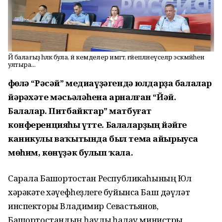
Йә балағыҙ һәләк була, йә кемделер имгәтә, ғәйепләнеүселәр эскәмйәһенә
ултыра...
Өфөлә “Рәсәй” медиаүҙәгендә юлдарҙа балалар
йәрәхәте мәсьәләһена арналған “Йәй.
Балалар. Питбайктар” матбуғат
конференцияһы үтте. Балаларҙың йәйге
каникулы ваҡытында был тема айырыуса
мөһим, көнүҙәк булып ҡала.
Сарала Башҡортостан Республикаһының Юл
хәрәкәте хәүефһеҙлеге буйынса Баш дәүләт
инспекторы Владимир Севастьянов,
Башҡортостандың һаулыҡ һаҡлау министры