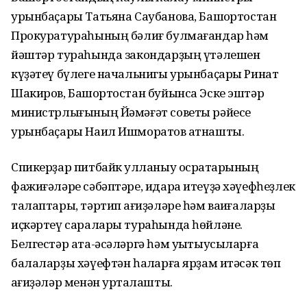
урынбаҫары Татьяна Саубанова, Башҡортостан
Прокуратураһының бәлиғ булмағандар һәм
йәштәр тураһында закондарҙың үтәлешен
күҙәтеү бүлеге начальнигы урынбаҫары Ринат
Шакиров, Башҡортостан буйынса Эске эштәр
министрлығының Йәмәғәт советы рәйесе
урынбаҫары Наил Ишморатов ҡатнашты.
Спикерҙар питбайк ҡулланыу осраҡтарының
фажиғәләре сәбәптәре, идара итеүҙә хәүефһеҙлек
талаптары, тәртип ҡағиҙәләре һәм ваҡиғаларҙы
иҫкәртеү саралары тураһында һөйләне.
Белгестәр ата-әсәләргә һәм уҡытыусыларға
балаларҙы хәүефтән һаҡларға ярҙам итәсәк төп
ҡағиҙәләр менән уртаҡлашты.