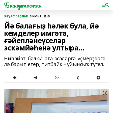
Башҡортостан
Хәүефһеҙлек
3 ИЮНЯ , 15:45
Йә балағыҙ һәләк була, йә
кемделер имгәтә,
ғәйепләнеүселәр
эскәмйәһенә ултыра...
Ниһайәт, бәлки, ата-әсәләргә, үҫмерҙәргә
лә барып етер, питбайк – уйынсыҡ түгел.