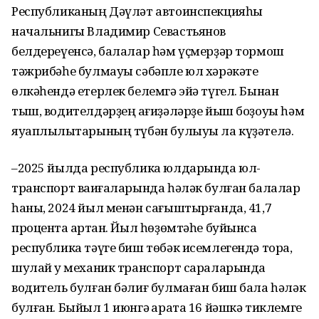
Республиканың Дәүләт автоинспекцияһы
начальнигы Владимир Севастьянов
белдереүенсә, балалар һәм үҫмерҙәр тормош
тәжрибәһе булмауы сәбәпле юл хәрәкәте
өлкәһендә етерлек белемгә эйә түгел. Бынан
тыш, водителдәрҙең ҡағиҙәләрҙе йыш боҙоуы һәм
яуаплылыҡтарының түбән булыуы ла күҙәтелә.
–2025 йылда республика юлдарында юл-
транспорт ваҡиғаларында һәләк булған балалар
һаны, 2024 йыл менән сағыштырғанда, 41,7
процентҡа артҡан. Йыл һөҙөмтәһе буйынса
республика тәүге биш төбәк исемлегендә тора,
шулай уҡ механик транспорт сараларында
водитель булған бәлиғ булмаған биш бала һәләк
булған. Быйыл 1 июнгә ҡарата 16 йәшкә тиклемге