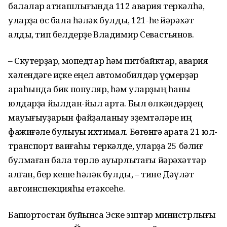
балалар ҡатнашлығында 112 авария теркәлһә,
уларҙа өс бала һәләк булды, 121-һе йәрәхәт
алды, тип белдерҙе Владимир Севастьянов.
– Скутерҙар
, мопедтар һәм питбайктар, авария
хәлендәге иҫке еңел автомобилдәр үҫмерҙәр
араһында бик популяр, һәм уларҙың һаны
юлдарҙа йылдан-йыл арта.
Был өлкәндәрҙең
мауығыуҙарын
файҙаланыу
эҙемтәләре
иң
фажиғәле
булыуы
ихтимал. Бөгөнгә ҡарата 21 юл-
транспорт ваҡиғаһы теркәлде, уларҙа 25 бәлиғ
булмаған бала төрлө ауырлыҡтағы йәрәхәттәр
алған, бер кеше һәләк булды, – тине Дәүләт
автоинспекцияһы етәксеһе.
Башҡортостан буйынса Эске эштәр министрлығы