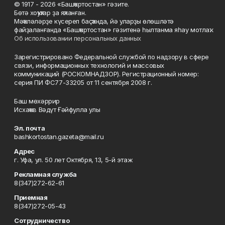
© 1917 - 2026 «Башҡортостан» гәзите.
Бөтә хоҡуҡтар ҙа яҡланған.
Мәҡәләләрҙе күсереп баҫҡанда, йә уларҙы өлөшләтә
файҙаланғанда «Башҡортостан» гәзитенә һылтанма яһау мотлаҡ.
Об использовании персональных данных
Зарегистрировано Федеральной службой по надзору в сфере
связи, информационных технологий и массовых
коммуникаций (РОСКОМНАДЗОР). Регистрационный номер:
серия ПИ ФС77-33205 от 11 сентября 2008 г.
Баш мөхәррир
Исхаҡов Вәдүт Ғәйфулла улы
Эл. почта
bashkortostan.gazeta@mail.ru
Адрес
г. Уфа, ул. 50 лет Октября, 13, 5-й этаж
Рекламная служба
8(347)272-62-61
Приемная
8(347)272-05-43
Сотрудничество