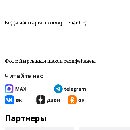
Беҙ ҙә йәштәргә аҡ юлдар теләйбеҙ!
Фото: йырсының шәхси сәхифәһенән.
Читайте нас
Партнеры