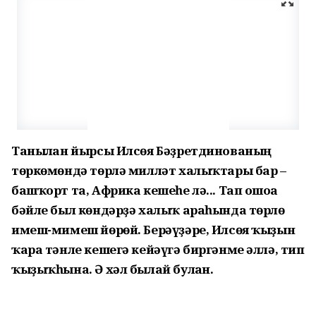
Танылған йырсы Илсөя Бәҙретдинованың
төркөмөндә төрлә милләт халыҡтары бар –
башҡорт та, Африка кешеһе лә... Тап ошоға
бәйле был көндәрҙә халыҡ араһында төрлө
имеш-мимеш йөрөй. Берәүҙәре, Илсөя ҡыҙын
ҡара тәнле кешегә кейәүгә биргәнме әллә, тип
ҡыҙыҡһына. Ә хәл былай булған.