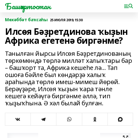
Башҡортостан
Мөхәббәт баҡсаһы
25 ИЮЛЯ 2019, 15:30
Илсөя Бәҙретдинова ҡыҙын
Африка егетенә биргәнме?
Танылған йырсы Илсөя Бәҙретдинованың
төркөмөндә төрлә милләт халыҡтары бар
– башҡорт та, Африка кешеһе лә... Тап
ошоға бәйле был көндәрҙә халыҡ
араһында төрлө имеш-мимеш йөрөй.
Берәүҙәре, Илсөя ҡыҙын ҡара тәнле
кешегә кейәүгә биргәнме әллә, тип
ҡыҙыҡһына. Ә хәл былай булған.