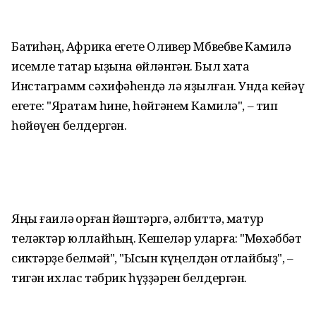
Баҡтиһәң, Африка егете Оливер Мбвебве Камилә
исемле татар ҡыҙына өйләнгән. Был хаҡта
Инстаграмм сәхифәһендә лә яҙылған. Унда кейәү
егете: "Яратам һине, һөйгәнем Камилә", – тип
һөйөүен белдергән.
Яңы ғаилә ҡорған йәштәргә, әлбиттә, матур
теләктәр юллайһың. Кешеләр уларға: "Мөхәббәт
сиктәрҙе белмәй", "Ысын күңелдән ҡотлайбыҙ", –
тигән ихлас тәбрик һүҙҙәрен белдергән.