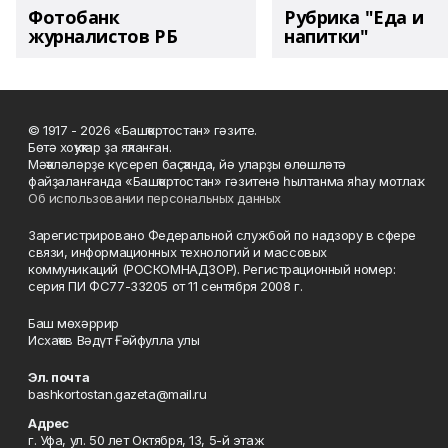
Фотобанк
Рубрика "Еда и
журналистов РБ
напитки"
© 1917 - 2026 «Башҡортостан» гәзите.
Бөтә хоҡуҡтар ҙа яҡланған.
Мәҡәләләрҙе күсереп баҫҡанда, йә уларҙы өлөшләтә
файҙаланғанда «Башҡортостан» гәзитенә һылтанма яһау мотлаҡ.
Об использовании персональных данных
Зарегистрировано Федеральной службой по надзору в сфере
связи, информационных технологий и массовых
коммуникаций (РОСКОМНАДЗОР). Регистрационный номер:
серия ПИ ФС77-33205 от 11 сентября 2008 г.
Баш мөхәррир
Исхаҡов Вәдүт Ғәйфулла улы
Эл. почта
bashkortostan.gazeta@mail.ru
Адрес
г. Уфа, ул. 50 лет Октября, 13, 5-й этаж