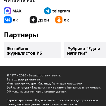
Читайте нас
Партнеры
Фотобанк
Рубрика "Еда и
журналистов РБ
напитки"
© 1917 - 2026 «Башҡортостан» гәзите.
Бөтә хоҡуҡтар ҙа яҡланған.
Мәҡәләләрҙе күсереп баҫҡанда, йә уларҙы өлөшләтә
файҙаланғанда «Башҡортостан» гәзитенә һылтанма яһау мотлаҡ.
Об использовании персональных данных
Зарегистрировано Федеральной службой по надзору в сфере
связи, информационных технологий и массовых