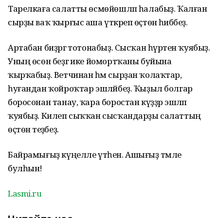
Тарелкаға салатты өсмөйөшләп һалабыҙ. Ҡалған
сырҙы ваҡ ҡырғыс аша үткәреп өҫтөнә һибәбеҙ.
Артабан биҙәргә тотонабыҙ. Сысҡан һүрәтен ҡуябыҙ.
Уның өсөн беҙгә ике йомортҡаны буйына
ҡырҡабыҙ. Ветчинан һәм сырҙан ҡолаҡтар,
һуғандан ҡойроҡтар эшләйбеҙ. Ҡыҙыл болгар
боросонан танау, ҡара боростан күҙҙәр эшләп
ҡуябыҙ. Килеп сыҡҡан сысҡандарҙы салаттың
өҫтөнә теҙәбеҙ.
Байрамығыҙ күңелле үтһен. Ашығыҙ тәмле
булһын!
Lasmi.ru