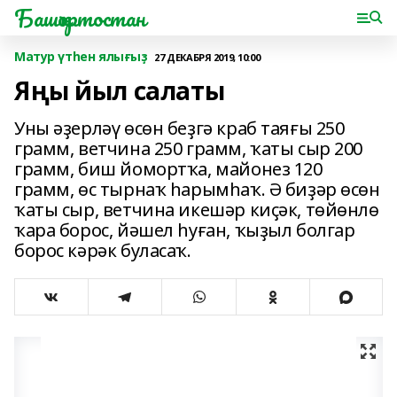
Башҡортостан
Матур үтһен ялығыҙ
27 ДЕКАБРЯ 2019, 10:00
Яңы йыл салаты
Уны әҙерләү өсөн беҙгә краб таяғы 250
грамм, ветчина 250 грамм, ҡаты сыр 200
грамм, биш йомортҡа, майонез 120
грамм, өс тырнаҡ һарымһаҡ. Ә биҙәр өсөн
ҡаты сыр, ветчина икешәр киҫәк, төйөнлө
ҡара борос, йәшел һуған, ҡыҙыл болгар
борос кәрәк буласаҡ.