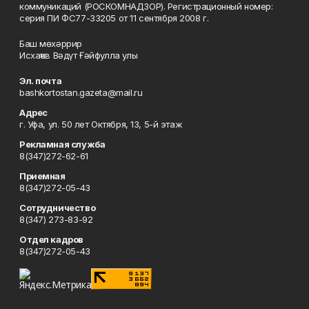
коммуникаций (РОСКОМНАДЗОР). Регистрационный номер:
серия ПИ ФС77-33205 от 11 сентября 2008 г.
Баш мөхәррир
Исхаҡов Вәдүт Ғәйфулла улы
Эл. почта
bashkortostan.gazeta@mail.ru
Адрес
г. Уфа, ул. 50 лет Октября, 13, 5-й этаж
Рекламная служба
8(347)272-62-61
Приемная
8(347)272-05-43
Сотрудничество
8(347) 273-83-92
Отдел кадров
8(347)272-05-43