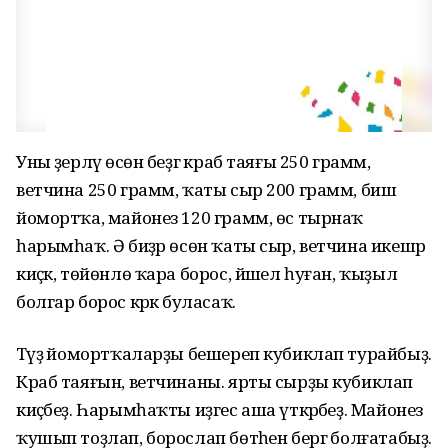
Уны әҙерләү өсөн беҙгә краб таяғы 250 грамм,
ветчина 250 грамм, ҡаты сыр 200 грамм, биш
йомортҡа, майонез 120 грамм, өс тырнаҡ
һарымһаҡ. Ә биҙәр өсөн ҡаты сыр, ветчина икешәр
киҫәк, төйөнлө ҡара борос, йәшел һуған, ҡыҙыл
болгар борос кәрәк буласаҡ.
Тәүҙә йомортҡаларҙы бешереп кубиклап турайбыҙ.
Краб таяғын, ветчинаны. ярты сырҙы кубиклап
киҫәбеҙ. Һарымһаҡты иҙгес аша үткәрәбеҙ. Майонез
ҡушып тоҙлап, борослап бөтәһен бергә болғатабыҙ.